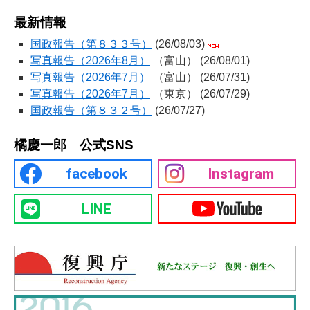
ン
最新情報
ツ
国政報告（第８３３号）
(26/08/03)
写真報告（2026年8月）
（富山） (26/08/01)
へ
写真報告（2026年7月）
（富山） (26/07/31)
ス
写真報告（2026年7月）
（東京） (26/07/29)
国政報告（第８３２号）
(26/07/27)
キ
ッ
橘慶一郎 公式SNS
プ
facebook
Instagram
LINE