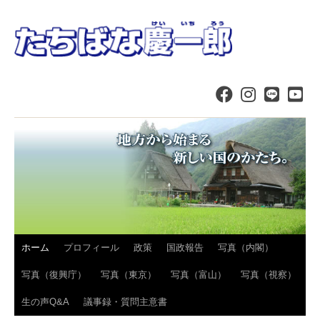
コ
ホーム
プロフィール
政策
国政報告
写真（内閣）
ン
写真（復興庁）
写真（東京）
写真（富山）
写真（視察）
テ
生の声Q&A
議事録・質問主意書