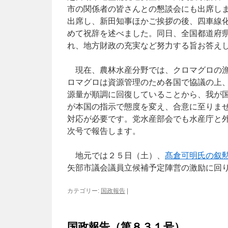
市の関係者の皆さんとの懇談会にも出席し
出席し、新田知事ほかご挨拶の後、四車線
めて祝辞を述べました。同日、全国都道府
れ、地方財政の充実など努力する旨お答え
現在、農林水産分野では、クロマグロの漁
ロマグロは資源管理のため各国で協議の上
源量が順調に回復していることから、我が
が本国の指示で態度を変え、合意に至りま
対応が必要です。党水産部会でも水産庁と
次号で報告します。
地元では２５日（土）、
髙倉可明氏の叙
矢部市議会議員立候補予定陣営の激励に回
カテゴリー:
国政報告
|
国政報告（第８３１号）