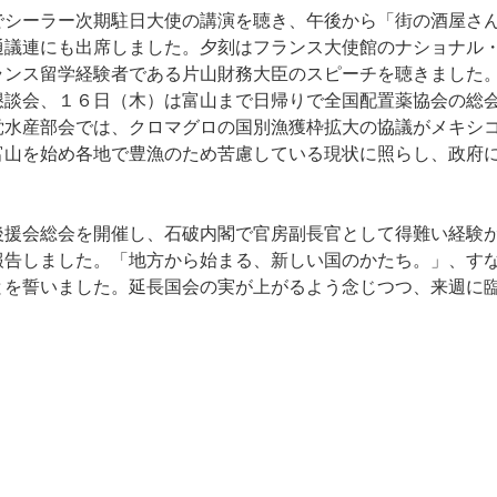
シーラー次期駐日大使の講演を聴き、午後から「街の酒屋さ
通議連にも出席しました。夕刻はフランス大使館のナショナル
ランス留学経験者である片山財務大臣のスピーチを聴きました
懇談会、１６日（木）は富山まで日帰りで全国配置薬協会の総
党水産部会では、クロマグロの国別漁獲枠拡大の協議がメキシ
富山を始め各地で豊漁のため苦慮している現状に照らし、政府
援会総会を開催し、石破内閣で官房副長官として得難い経験
報告しました。「地方から始まる、新しい国のかたち。」、す
とを誓いました。延長国会の実が上がるよう念じつつ、来週に