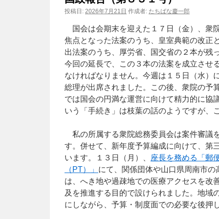
投稿日:
2026年7月21日
作成者:
たちばな慶一郎
国会は会期末を迎えた１７日（金）、衆院
焦点となった法案のうち、皇室典範の改正
出法案のうち、厚労省、国交省の２本が残
今回の延長で、この３本の法案を成立させ
なければなりません。今週は１５日（水）
総理が出席されました。この後、衆院の予
では国会の円満な運営に向けて精力的に協
いう「手続き」は枝葉の話のようですが、
私の所属する衆院総務委員会は案件審議を
す。併せて、新年度予算編成に向けて、第
います。１３日（月）、
座長を務める「郵
（PT）」
にて、関係団体や山口県周南市の
は、へき地や過疎地での医療アクセスを改
及を推進する目的で設けられました。地域
にしながら、予算・制度面での必要な後押