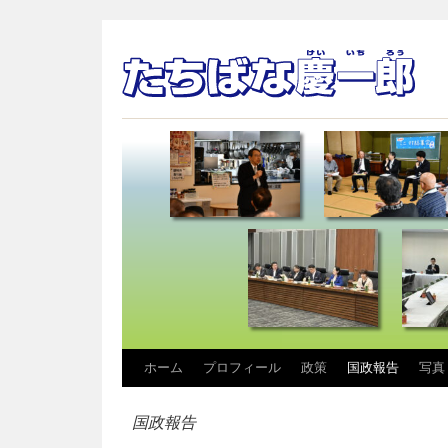
コ
ホーム
プロフィール
政策
国政報告
写真
ン
国政報告
テ