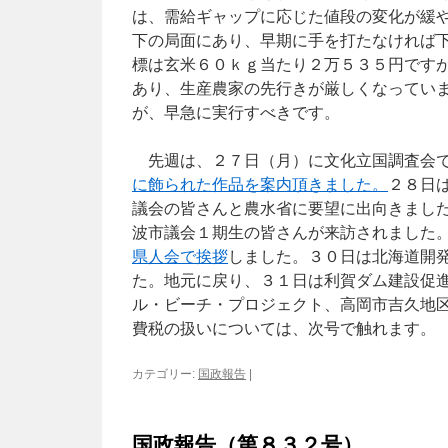
は、需給ギャップに応じた値段の変化が緩
下の局面にあり、早期に手を打たなければ
標は玄米６０ｋｇ当たり２万５３５円です
あり、生産農家の先行きが厳しくなってい
が、早急に実行すべきです。
先週は、２７日（月）に文化立国調査会で
に飾られた作品を案内頂きました。
２８日
議会の皆さんと農水省に要望に出向きまし
波市議会１期生の皆さんが来訪されました
県人会で挨拶
しました。３０日は北海道開
た。地元に戻り、３１日は利賀ダム建設促
ル・ビーチ・プロジェクト、高岡市吉久地
費税の扱いについては、次号で触れます。
カテゴリー:
国政報告
|
国政報告（第８３２号）