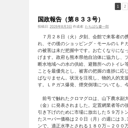
1
2
ン
国政報告（第８３３号）
ツ
投稿日:
2026年8月3日
作成者:
たちばな慶一郎
へ
７月２８日（火）夕刻、会館で来客者の携
ス
れ、その後のショッピング・モールのＬＰ
の被害は未だ把握中です。お亡くなりにな
キ
げます。政府も熊本県他自治体に協力し、
ッ
断水地域への水の供給、避難所へのトイレ
ことを最優先とし、被害の把握の進捗に応
プ
ばなりません。状況を注視し、物的人的支
す。ＬＰガス爆発、煙突倒壊についても、
前号で触れたクロマグロは、山下農水副大
（金）に発表されました。定置網業者等の
引き下げのために市場に放出した５９万トン
たスーパー価格は２０日（月）の週には３,
ンで、適正水準とされる１８０万～２００