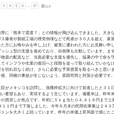
…
3
4
5
6
67
次へ »
帯に「熊本で震度７」との情報が飛び込んできました。大き
ガス爆発や製紙工場の煙突倒壊などで死者が３０人を超え、家
った方にお悔やみを申し上げ、被害に遭われた方にお見舞い申
プッシュ型の支援を進めており、自衛隊も出動しています。ま
等物資の配送など、当面必要な支援を優先し、猛暑の中で命を
じてインフラや生業の復旧へと段階を追って取り組んでいかな
援を切れ目なく続け、さらに必要な予算措置を取るべきと思い
今後、同種の事故が生じないよう、原因究明と対策が必要です
臣がメキシコを訪問し、漁獲枠拡大に向けて前進したと３１
強い要望もあり、実現するよう念じています。備蓄米は、昨年
の買戻しが焦点です。年初に５ｋｇ当たり４,４１６円まで上
３１１円まで下落しました。今年６月末の民間在庫量は２４３
万トンを大きく上回っています。昨年の米価上昇局面で感じた