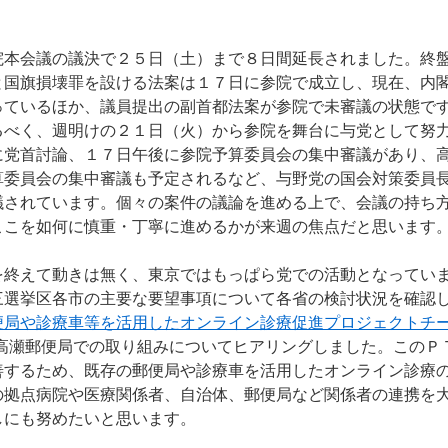
本会議の議決で２５日（土）まで８日間延長されました。終
と国旗損壊罪を設ける法案は１７日に参院で成立し、現在、内
っているほか、議員提出の副首都法案が参院で未審議の状態で
るべく、週明けの２１日（火）から参院を舞台に与党として努
に党首討論、１７日午後に参院予算委員会の集中審議があり、
算委員会の集中審議も予定されるなど、与野党の国会対策委員
議されています。個々の案件の議論を進める上で、会議の持ち
ここを如何に慎重・丁寧に進めるかが来週の焦点だと思います
終えて動きは無く、東京ではもっぱら党での活動となってい
三選挙区各市の主要な要望事項について各省の検討状況を確認
便局や診療車等を活用したオンライン診療促進プロジェクトチ
高瀬郵便局での取り組みについてヒアリングしました。このＰ
善するため、既存の郵便局や診療車を活用したオンライン診療
の拠点病院や医療関係者、自治体、郵便局など関係者の連携を
しにも努めたいと思います。