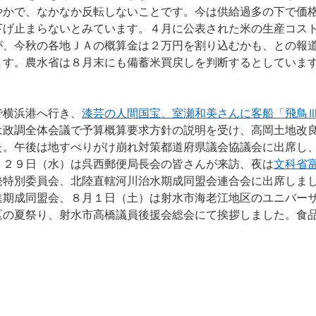
やかで、なかなか反転しないことです。今は供給過多の下で価
下げ止まらないとみています。４月に公表された米の生産コス
が、今秋の各地ＪＡの概算金は２万円を割り込むかも、との報
ます。農水省は８月末にも備蓄米買戻しを判断するとしていま
横浜港へ行き、
漆芸の人間国宝、室瀬和美さんに客船「飛鳥
は政調全体会議で予算概算要求方針の説明を受け、高岡土地改
た。午後は地すべりがけ崩れ対策都道府県議会協議会に出席し
。２９日（水）は呉西郵便局長会の皆さんが来訪、夜は
文科省
発特別委員会、北陸直轄河川治水期成同盟会連合会に出席しま
進期成同盟会、８月１日（土）は射水市海老江地区のユニバー
区の夏祭り、射水市高橋議員後援会総会にて挨拶しました。食