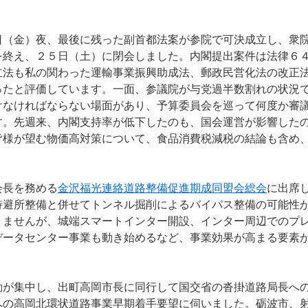
（金）夜、最後に残った副首都法案が参院で可決成立し、衆
を終え、２５日（土）に閉会しました。内閣提出案件は法律６
立法も私の関わった運輸事業振興助成法、郵政民営化法の改正
ったと評価しています。一面、参議院が与党過半数割れの状況
けなければならない場面があり、予算委員会を巡って何度か審
す。先週来、内閣支持率が低下したのも、国会運営が影響した
皆様が望む物価高対策について、食品消費税減税の結論も含め
会長を務める
金沢福光連絡道路整備促進期成同盟会総会
に出席
待避所整備と併せてトンネル掘削によるバイパス整備の可能性
りませんが、城端スマートインター開設、インター周辺でのプ
データセンター事業も動き始めるなど、事業効果が高まる要素
が集中し、出町高岡市長に同行して国交省の沓掛道路局長へ
への高岡北環状道路事業早期着手要望に伺いました。砺波市、