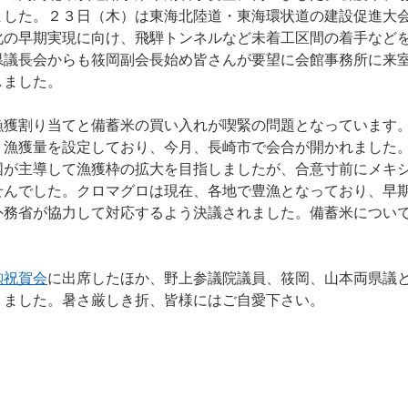
ました。２３日（木）は東海北陸道・東海環状道の建設促進大
化の早期実現に向け、飛騨トンネルなど未着工区間の着手など
県議長会からも筱岡副会長始め皆さんが要望に会館事務所に来
しました。
獲割り当てと備蓄米の買い入れが喫緊の問題となっています
、漁獲量を設定しており、今月、長崎市で会合が開かれました
国が主導して漁獲枠の拡大を目指しましたが、合意寸前にメキ
せんでした。クロマグロは現在、各地で豊漁となっており、早
外務省が協力して対応するよう決議されました。備蓄米につい
勲祝賀会
に出席したほか、野上参議院議員、筱岡、山本両県議
りました。暑さ厳しき折、皆様にはご自愛下さい。