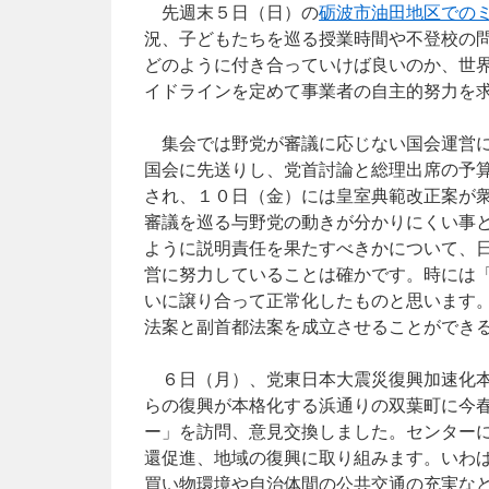
先週末５日（日）の
砺波市油田地区での
況、子どもたちを巡る授業時間や不登校の
どのように付き合っていけば良いのか、世
イドラインを定めて事業者の自主的努力を
集会では野党が審議に応じない国会運営に
国会に先送りし、党首討論と総理出席の予
され、１０日（金）には皇室典範改正案が
審議を巡る与野党の動きが分かりにくい事
ように説明責任を果たすべきかについて、
営に努力していることは確かです。時には
いに譲り合って正常化したものと思います
法案と副首都法案を成立させることができ
６日（月）、党東日本大震災復興加速化本
らの復興が本格化する浜通りの双葉町に今
ー」を訪問、意見交換しました。センター
還促進、地域の復興に取り組みます。いわ
買い物環境や自治体間の公共交通の充実な