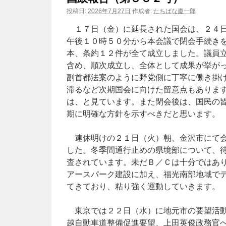
投稿日:
2026年7月27日
作成者:
たちばな慶一郎
１７日（金）に延長された国会は、２４日
午後１０時５０分から本会議で閉会手続き
本、条約１２件が全て成立しました。議員
含め、順次成立し、全体として成果が挙が
副首都法案のように野党側に丁寧に働き掛
滞るなど次期国会に向けた留意点もありま
は、と見ています。また閉会後は、国民の
期に明確な方針を示すべきだと思います。
連休明けの２１日（火）朝、金沢市にて
した。冬季間通行止めの県境部について、
査されています。未だＢ／Ｃは十分ではあ
アースパーク建設に加え、福光南部地域で
てきており、粘り強く運動していきます。
東京では２２日（水）に地元市の要望活動
越自動車道整備促進要望、上田英俊政務官