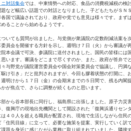
ミニ対話集会
では、中東情勢への対応、食品の消費税減税の検
問題など幅広い話題での対話となりました。子どもたちがＳＮ
界各国で議論されており、政府や党でも意見は様々です。まず
求めることから始めるようです。
ついても質問が出ました。与党側が衆議院の定数削減法案を
算委員会を開催する方針を示し、週明け７日（火）から審議が
衆院本会議で可決、参議院に送付されました。国民の皆様には
と思います。審議をどこまで尽くすのか、また、政府が答弁で
日々与野党が議院運営委員会や国会対策委員会で協議し、円満
「駆け引き」だと批判されますが、今回も膠着状態の打開に、
。週明けから１７日（金）の会期末までの５日間で、残る内閣
るかが焦点で、さらに調整が続くものと思います。
部から谷本部長に同行し、福島県に出張しました。原子力災
春、復興庁の現地出先機関として開設された「復興浜通りセン
には４０人を超える職員が配置され、現地で生活しながら住民
ば「住民目線」に立って、必要な施策を提案、実行していく訳
ど課題を身近に感じながら業務に取り組まれていました。隣接