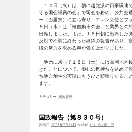
１４日（火）は、朝に超党派の日豪議連で
守る国会議員の会」で司会を務め、公共交
ー（巴里祭）に立ち寄り、エレン大使とフ
５日（水）は「軽自動車の会」と業界との
出席しました。また、１６日朝に出席した
反対で不調に終わった経緯の報告があり、
段の努力を求める声が強く上がりました。
地元に戻って１８日（土）には高岡地区後
きたことについて、御礼の気持ちを込めて
ち地方創生の実現にもうひと頑張りするこ
ます。
カテゴリー:
国政報告
|
国政報告（第８３０号）
投稿日:
2026年7月14日
作成者:
たちばな慶一郎