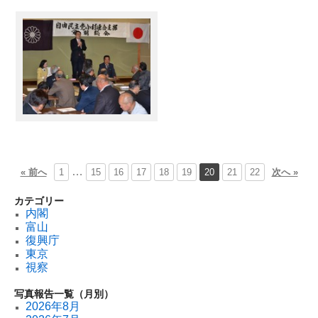
…
« 前へ
1
15
16
17
18
19
20
21
22
次へ »
カテゴリー
内閣
富山
復興庁
東京
視察
写真報告一覧（月別）
2026年8月