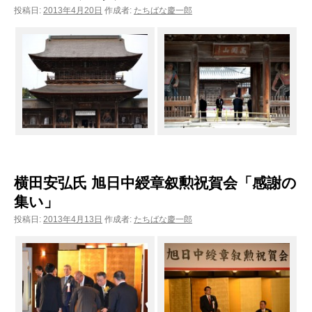
投稿日:
2013年4月20日
作成者:
たちばな慶一郎
横田安弘氏 旭日中綬章叙勲祝賀会「感謝の
集い」
投稿日:
2013年4月13日
作成者:
たちばな慶一郎