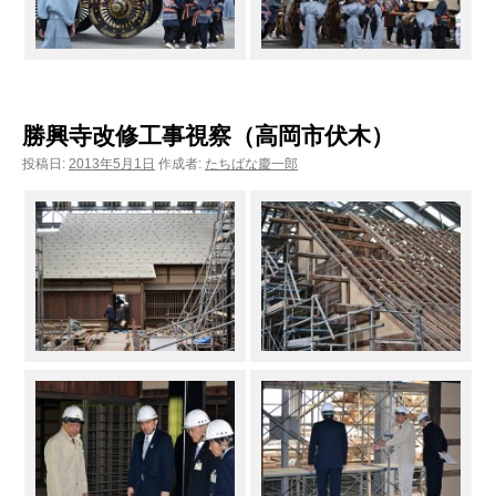
勝興寺改修工事視察（高岡市伏木）
投稿日:
2013年5月1日
作成者:
たちばな慶一郎