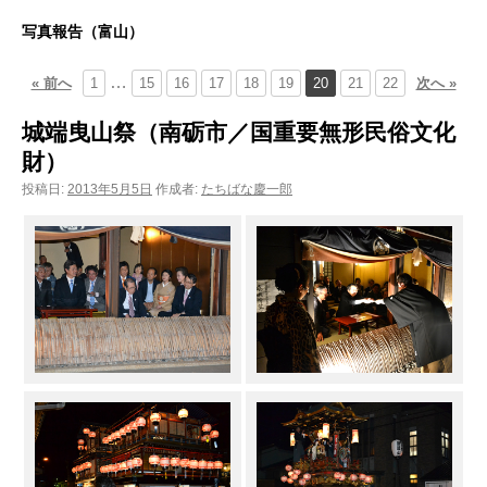
ン
写真報告（富山）
ツ
…
« 前へ
1
15
16
17
18
19
20
21
22
次へ »
へ
城端曳山祭（南砺市／国重要無形民俗文化
ス
財）
キ
投稿日:
2013年5月5日
作成者:
たちばな慶一郎
ッ
プ