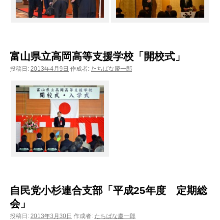
富山県立高岡高等支援学校「開校式」
投稿日:
2013年4月9日
作成者:
たちばな慶一郎
自民党小杉連合支部「平成25年度 定期総
会」
投稿日:
2013年3月30日
作成者:
たちばな慶一郎