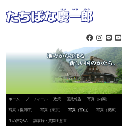
コ
ホーム
プロフィール
政策
国政報告
写真（内閣）
ン
写真（復興庁）
写真（東京）
写真（富山）
写真（視察）
テ
生の声Q&A
議事録・質問主意書