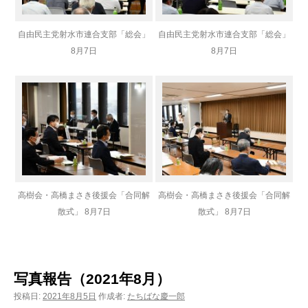
自由民主党射水市連合支部「総会」
自由民主党射水市連合支部「総会」
8月7日
8月7日
高樹会・高橋まさき後援会「合同解
高樹会・高橋まさき後援会「合同解
散式」 8月7日
散式」 8月7日
写真報告（2021年8月）
投稿日:
2021年8月5日
作成者:
たちばな慶一郎