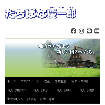
コ
ホーム
プロフィール
政策
国政報告
写真（内閣）
ン
写真（復興庁）
写真（東京）
写真（富山）
写真（視察）
テ
生の声Q&A
議事録・質問主意書