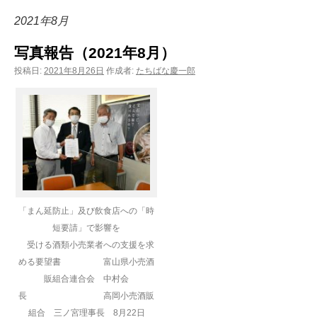
ン
2021年8月
ツ
写真報告（2021年8月）
へ
投稿日:
2021年8月26日
作成者:
たちばな慶一郎
ス
キ
ッ
プ
「まん延防止」及び飲食店への「時
短要請」で影響を
受ける酒類小売業者への支援を求
める要望書 富山県小売酒
販組合連合会 中村会
長 高岡小売酒販
組合 三ノ宮理事長 8月22日