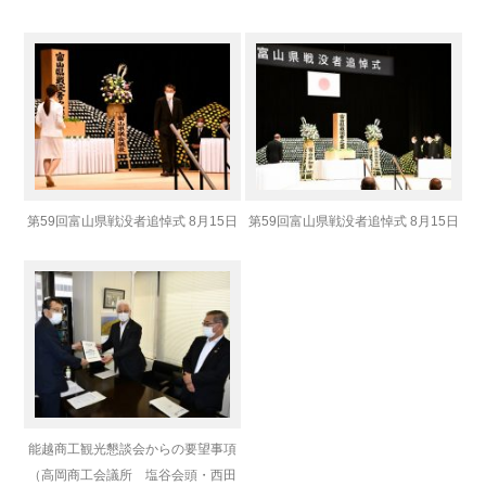
第59回富山県戦没者追悼式 8月15日
第59回富山県戦没者追悼式 8月15日
能越商工観光懇談会からの要望事項
（高岡商工会議所 塩谷会頭・西田