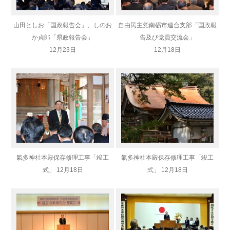
山田としお「国政報告会」、しのお
自由民主党南砺市連合支部「国政報
か貞郎「県政報告会」
告及び党員交流会」
12月23日
12月18日
氣多神社本殿保存修理工事「竣工
氣多神社本殿保存修理工事「竣工
式」 12月18日
式」 12月18日