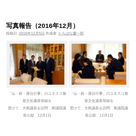
写真報告（2016年12月）
投稿日:
2016年12月5日
作成者:
たちばな慶一郎
「山・鉾・屋台行事」のユネスコ無
「山・鉾・屋台行事」のユネスコ無
形文化遺産登録を
形文化遺産登録を
受けて、大島議長を訪問 衆議院議
受けて、大島議長を訪問 衆議院議
長公邸 12月1日
長公邸 12月1日