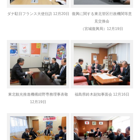
ダナ駐日フランス大使往訪 12月20日
復興に関する東北管区行政機関等意
見交換会
（宮城復興局）
12月19日
東北観光推進機構紺野専務理事表敬
福島県鈴木副知事面会 12月16日
12月19日