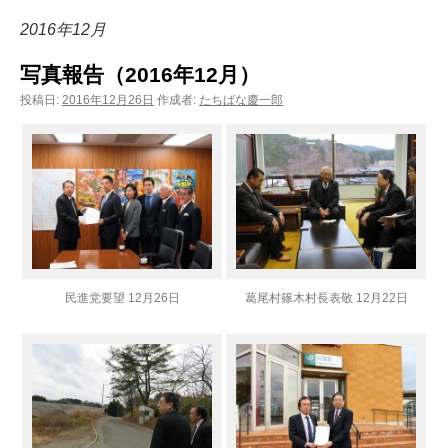
ン
2016年12月
ツ
写真報告（2016年12月）
へ
投稿日:
2016年12月26日
作成者:
たちばな慶一郎
ス
キ
ッ
プ
民進党要望 12月26日
葛尾村篠木村長表敬 12月22日