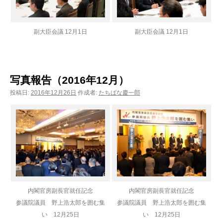
副大臣会議 12月1日
副大臣会議 12月1日
写真報告（2016年12月）
投稿日:
2016年12月26日
作成者:
たちばな慶一郎
内閣官房副長官就任記念
内閣官房副長官就任記念
参議院議員 野上浩太郎を囲む集
参議院議員 野上浩太郎を囲む集
い 12月25日
い 12月25日