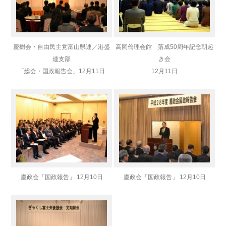
慶樹会・自由民主党富山県連／港盛
高岡倫理会館 落成50周年記念朝起
連支部
き会
「総会・国政報告会」12月11日
12月11日
慶政会「国政報告」 12月10日
慶政会「国政報告」 12月10日