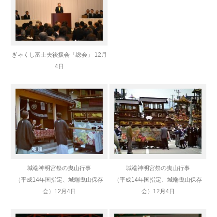
ぎゃくし富士夫後援会「総会」 12月
4日
城端神明宮祭の曳山行事
城端神明宮祭の曳山行事
（平成14年国指定、城端曳山保存
（平成14年国指定、城端曳山保存
会）
12月4日
会）
12月4日