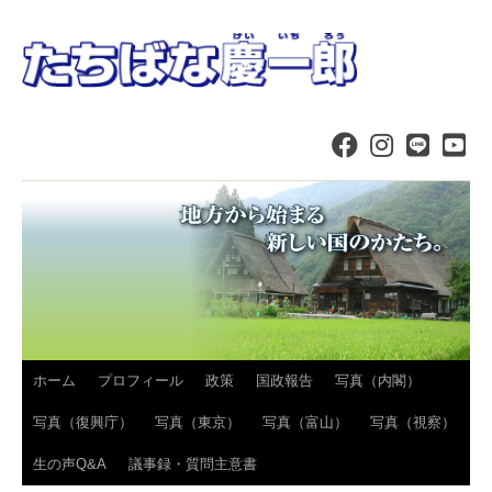
コ
ホーム
プロフィール
政策
国政報告
写真（内閣）
ン
写真（復興庁）
写真（東京）
写真（富山）
写真（視察）
テ
生の声Q&A
議事録・質問主意書