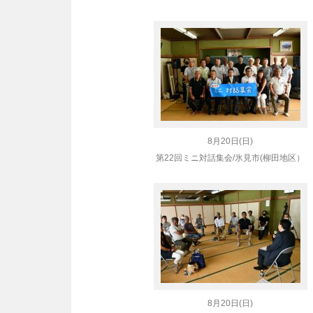
8月20日(日)
第22回ミニ対話集会/氷見市(柳田地区）
8月20日(日)