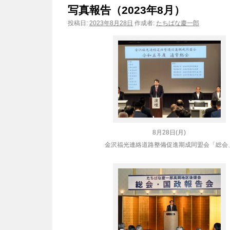
写真報告（2023年8月）
ン
投稿日:
2023年8月28日
作成者:
たちばな慶一郎
ツ
へ
ス
キ
ッ
8月28日(月)
プ
金沢福光連絡道路整備促進期成同盟会「総会