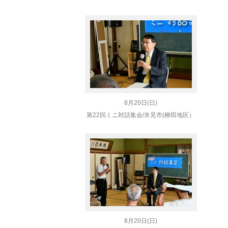
8月20日(日)
第22回ミニ対話集会/氷見市(柳田地区）
8月20日(日)