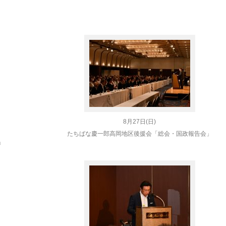
8月27日(日)
たちばな慶一郎高岡地区後援会「総会・国政報告会」
」