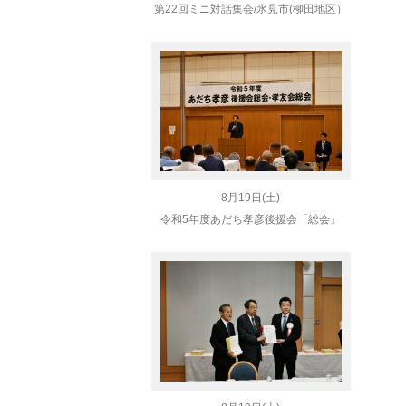
第22回ミニ対話集会/氷見市(柳田地区）
8月19日(土)
令和5年度あだち孝彦後援会「総会」