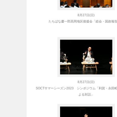
8月27日(日)
たちばな慶一郎高岡地区後援会「総会・国政報
8月27日(日)
SOCT
サマーシーズン2023 シンポジウム「利賀・永田
よる対話」