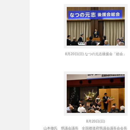
8月20日(日) なつの元志後援会「総会」
8月20日(日)
山本徹氏 県議会議長 全国都道府県議会議長会会長