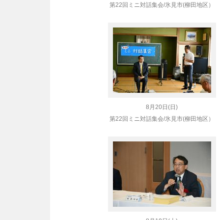
第22回ミニ対話集会/氷見市(柳田地区）
8月20日(日)
第22回ミニ対話集会/氷見市(柳田地区）