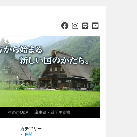
）
生の声Q&A
議事録・質問主意書
カテゴリー
内閣