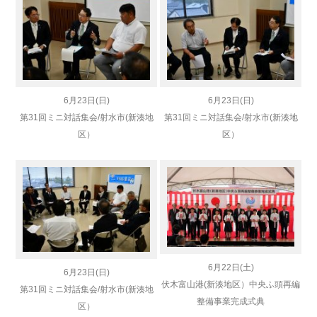
6月23日(日)
6月23日(日)
第31回ミニ対話集会/射水市(新湊地
第31回ミニ対話集会/射水市(新湊地
区）
区）
6月22日(土)
6月23日(日)
伏木富山港(新湊地区）中央ふ頭再編
第31回ミニ対話集会/射水市(新湊地
整備事業完成式典
区）