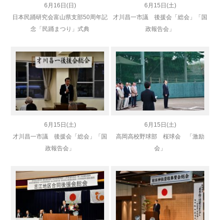
6月16日(日)
6月15日(土)
日本民踊研究会富山県支部50周年記
才川昌一市議 後援会「総会」「国
念「民踊まつり」式典
政報告会」
6月15日(土)
6月15日(土)
才川昌一市議 後援会「総会」「国
高岡高校野球部 桜球会 「激励
政報告会」
会」