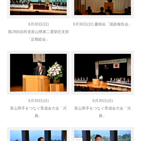
6月30日(日)
6月30日(日) 慶樹会「国政報告会」
第29回自民党富山県第二選挙区支部
「定期総会」
6月30日(日)
6月30日(日)
富山県手をつなぐ育成会大会「式
富山県手をつなぐ育成会大会「式
典」
典」