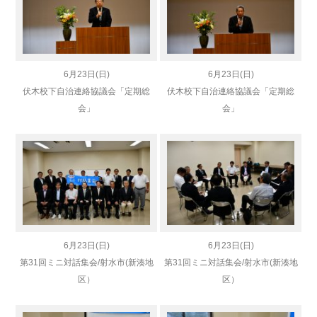
6月23日(日)
6月23日(日)
伏木校下自治連絡協議会「定期総
伏木校下自治連絡協議会「定期総
会」
会」
6月23日(日)
6月23日(日)
第31回ミニ対話集会/射水市(新湊地
第31回ミニ対話集会/射水市(新湊地
区）
区）