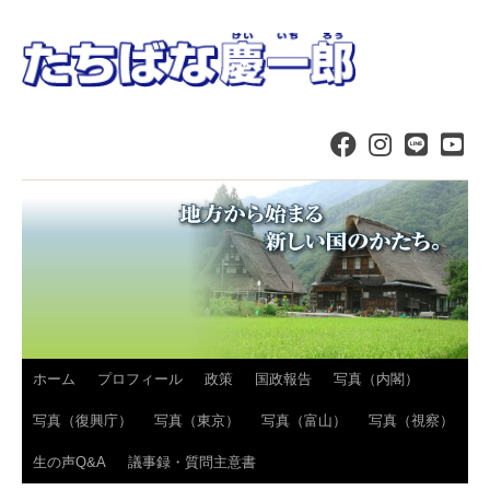
コ
ホーム
プロフィール
政策
国政報告
写真（内閣）
ン
写真（復興庁）
写真（東京）
写真（富山）
写真（視察）
テ
生の声Q&A
議事録・質問主意書