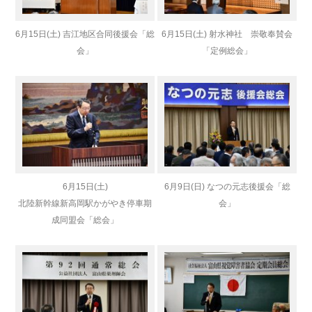
6月15日(土) 吉江地区合同後援会「総
6月15日(土) 射水神社 崇敬奉賛会
会」
「定例総会」
6月15日(土)
6月9日(日) なつの元志後援会「総
北陸新幹線新高岡駅かがやき停車期
会」
成同盟会「総会」