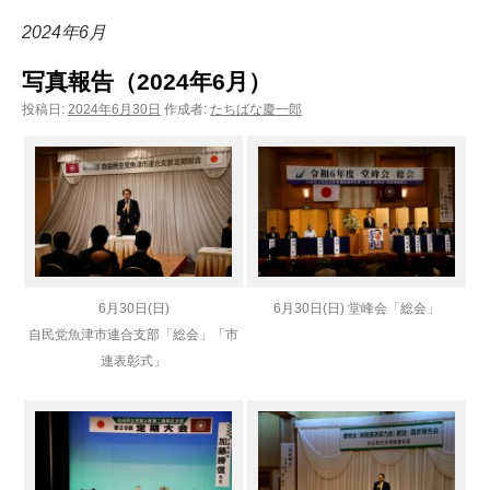
ン
2024年6月
ツ
写真報告（2024年6月）
へ
投稿日:
2024年6月30日
作成者:
たちばな慶一郎
ス
キ
ッ
プ
6月30日(日)
6月30日(日) 堂峰会「総会」
自民党魚津市連合支部「総会」「市
連表彰式」