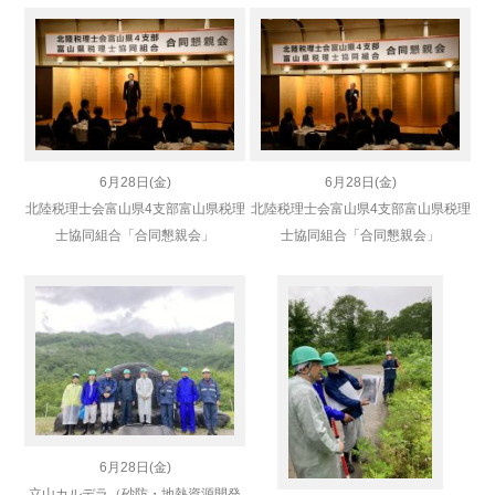
6月28日(金)
6月28日(金)
北陸税理士会富山県4支部
富山県税理
北陸税理士会富山県4支部
富山県税理
士協同組合「合同懇親会」
士協同組合「合同懇親会」
6月28日(金)
立山カルデラ（砂防・地熱資源開発