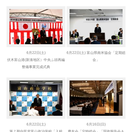
6月22日(土)
6月22日(土) 富山県南米協会「定期総
伏木富山港(新湊地区）中央ふ頭再編
会」
整備事業完成式典
6月22日(土)
6月16日(日)
第７期自民党富山政治学校「入校
慶友会「定時総会」「国政報告会＆