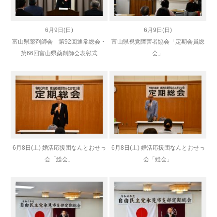
6月9日(日)
6月9日(日)
富山県薬剤師会 第92回通常総会・
富山県視覚障害者協会「定期会員総
第66回富山県薬剤師会表彰式
会」
6月8日(土) 婚活応援団なんとおせっ
6月8日(土) 婚活応援団なんとおせっ
会「総会」
会「総会」