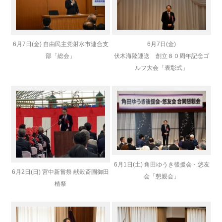
6月7日(金) 自由民主党射水市連合支
6月7日(金)
部「総会」
伏木海陸運送 創立８０周年記念ゴ
ルフ大会「表彰式」
6月1日(土) 角田ゆうき後援会・悠友
6月2日(日) 宮中新嘗祭 献穀斎圃御田
会「懇親会」
植祭