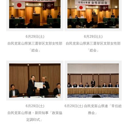
6月29日(土)
6月29日(土)
自民党富山県第三選挙区支部女性部
自民党富山県第三選挙区支部女性部
「総会」
「総会」
6月29日(土)
6月29日(土) 自民党富山県連「常任総
自民党富山県連・新田知事「政策協
務会」
定調印式」