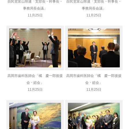
自民党富山県連「支部長・幹事長・
自民党富山県連「支部長・幹事長・
事務局長会議」
事務局長会議」
11月25日
11月25日
高岡市歯科医師会「橘 慶一郎後援
高岡市歯科医師会「橘 慶一郎後援
会・総会」
会・総会」
11月25日
11月25日