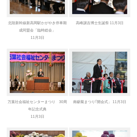
北陸新幹線新高岡駅かがやき停車期
高峰譲吉博士生誕祭 11月3日
成同盟会「臨時総会」
11月3日
万葉社会福祉センターまつり 30周
南砺菊まつり｢開会式」 11月3日
年記念式典
11月3日