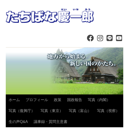
コ
ホーム
プロフィール
政策
国政報告
写真（内閣）
ン
写真（復興庁）
写真（東京）
写真（富山）
写真（視察）
テ
生の声Q&A
議事録・質問主意書