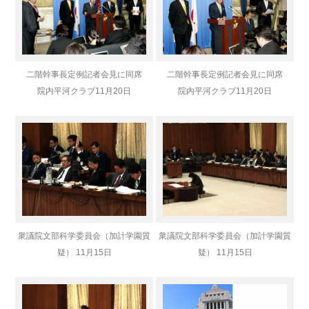
二階幹事長定例記者会見に同席
二階幹事長定例記者会見に同席
院内平河クラブ
11月20日
院内平河クラブ
11月20日
衆議院文部科学委員会（加計学園質
衆議院文部科学委員会（加計学園質
疑） 11月15日
疑） 11月15日