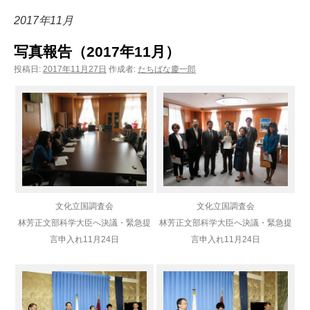
ン
2017年11月
ツ
写真報告（2017年11月）
へ
投稿日:
2017年11月27日
作成者:
たちばな慶一郎
ス
キ
ッ
プ
文化立国調査会
文化立国調査会
林芳正文部科学大臣へ決議・緊急提
林芳正文部科学大臣へ決議・緊急提
言申入れ
11月24日
言申入れ
11月24日