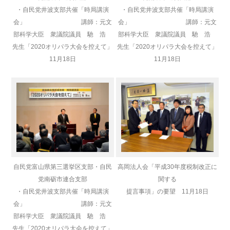
・自民党井波支部共催「時局講演
・自民党井波支部共催「時局講演
会」 講師：元文
会」 講師：元文
部科学大臣 衆議院議員 馳 浩
部科学大臣 衆議院議員 馳 浩
先生「2020オリパラ大会を控えて」
先生「2020オリパラ大会を控えて」
11月18日
11月18日
自民党富山県第三選挙区支部・自民
高岡法人会「平成30年度税制改正に
党南砺市連合支部
関する
・自民党井波支部共催「時局講演
提言事項」の要望 11月18日
会」 講師：元文
部科学大臣 衆議院議員 馳 浩
先生「2020オリパラ大会を控えて」