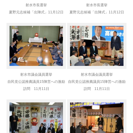
射水市長選挙
射水市長選挙
夏野元志候補
「出陣式」
11月12日
夏野元志候補
「出陣式」
11月12日
射水市議会議員選挙
射水市議会議員選挙
自民党公認推薦議員
15陣営への激励
自民党公認推薦議員
15陣営への激励
訪問 11月11日
訪問 11月11日