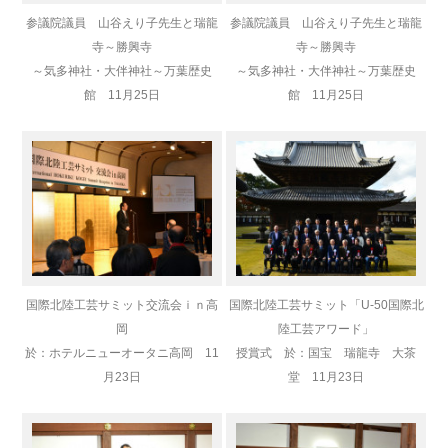
参議院議員 山谷えり子先生と瑞龍
参議院議員 山谷えり子先生と瑞龍
寺～勝興寺
寺～勝興寺
～気多神社・大伴神社～万葉歴史
～気多神社・大伴神社～万葉歴史
館 11月25日
館 11月25日
国際北陸工芸サミット交流会ｉｎ高
国際北陸工芸サミット「U-50国際北
岡
陸工芸アワード」
於：ホテルニューオータニ高岡 11
授賞式 於：国宝 瑞龍寺 大茶
月23日
堂 11月23日