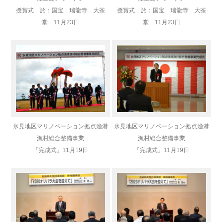
授賞式 於：国宝 瑞龍寺 大茶
授賞式 於：国宝 瑞龍寺 大茶
堂 11月23日
堂 11月23日
氷見地区マリノベーション拠点漁港
氷見地区マリノベーション拠点漁港
漁村総合整備事業
漁村総合整備事業
「完成式」
11月19日
「完成式」
11月19日