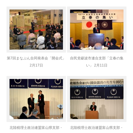
第7回まなぶん合同発表会「開会式」
自民党砺波市連合支部「立春の集
2月17日
い」 2月11日
北陸税理士政治連盟富山県支部・
北陸税理士政治連盟富山県支部・