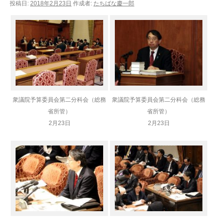
投稿日:
2018年2月23日
作成者:
たちばな慶一郎
衆議院予算委員会第二分科会（総務
衆議院予算委員会第二分科会（総務
省所管）
省所管）
2月23日
2月23日