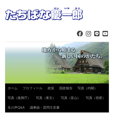
コ
ホーム
プロフィール
政策
国政報告
写真（内閣）
ン
写真（復興庁）
写真（東京）
写真（富山）
写真（視察）
テ
生の声Q&A
議事録・質問主意書