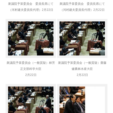
衆議院予算委員会 委員長席にて
衆議院予算委員会 委員長席にて
（河村建夫委員長
代理）
2月22日
（河村建夫委員長
代理）
2月22日
衆議院予算委員会（一般質疑）林芳
衆議院予算委員会（一般質疑）齋藤
正文部科学大臣
健農林水産大臣
2月22日
2月22日