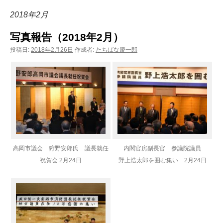
ン
2018年2月
ツ
写真報告（2018年2月）
へ
投稿日:
2018年2月26日
作成者:
たちばな慶一郎
ス
キ
ッ
プ
高岡市議会 狩野安郎氏 議長就任
内閣官房副長官 参議院議員
祝賀会 2月24日
野上浩太郎を囲む集い 2月24日