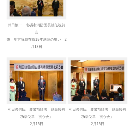
武田慎一 南砺市消防団長就任祝賀
会
兼 地方議員在職18年感謝の集い 2
月18日
和田俊信氏 農業功績者 緑白綬有
和田俊信氏 農業功績者 緑白綬有
功章受章「祝う会」
功章受章「祝う会」
2月18日
2月18日