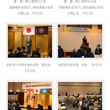
橘 慶一郎と税理士の会
橘 慶一郎と税理士の会
「国政報告会並びに国会議員の先生
「国政報告会並びに国会議員の先生
を囲む会」
2月11日
を囲む会」
2月11日
自民党小矢部市連合支部「新年会」
自民党井波支部「総会」 2月10日
2月10日