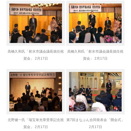
高橋久和氏「射水市議会議長就任祝
高橋久和氏「射水市議会議長就任祝
賀会」 2月17日
賀会」 2月17日
北野健一氏「瑞宝単光章受章記念祝
第7回まなぶん合同発表会「開会式」
賀会」 2月17日
2月17日