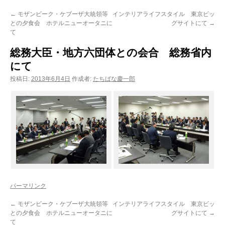
ン
←
モザンビーク・ケブーザ大統領等
インテリアライフスタイル 東京ビッ
との夕食会 ホテルニューオータニに
グサイトにて
→
ツ
て
へ
総務大臣・地方六団体との会合 総務省内
ス
にて
投稿日:
2013年6月4日
作成者:
たちばな慶一郎
キ
ッ
プ
パーマリンク
←
モザンビーク・ケブーザ大統領等
インテリアライフスタイル 東京ビッ
との夕食会 ホテルニューオータニに
グサイトにて
→
て