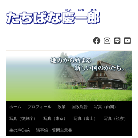
コ
ホーム
プロフィール
政策
国政報告
写真（内閣）
ン
写真（復興庁）
写真（東京）
写真（富山）
写真（視察）
テ
生の声Q&A
議事録・質問主意書