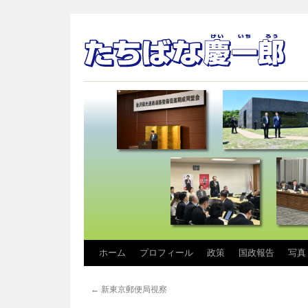
コ
ホーム
プロフィール
政策
国政報告
写真
ン
←
新東京郵便局視察
テ