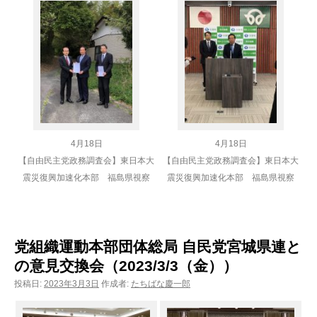
4月18日
4月18日
【自由民主党政務調査会】東日本大
【自由民主党政務調査会】東日本大
震災復興加速化本部 福島県視察
震災復興加速化本部 福島県視察
党組織運動本部団体総局 自民党宮城県連と
の意見交換会（2023/3/3（金））
投稿日:
2023年3月3日
作成者:
たちばな慶一郎