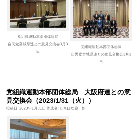
党組織運動本部団体総局
自民党宮城県連との意見交換会
3月3
党組織運動本部団体総局
日
自民党宮城県連との意見交換会
3月3
日
党組織運動本部団体総局 大阪府連との意
見交換会（2023/1/31（火））
投稿日:
2023年1月31日
作成者:
たちばな慶一郎