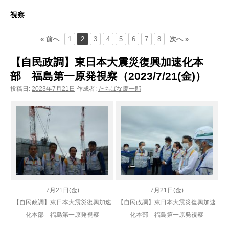
ン
視察
ツ
« 前へ
1
2
3
4
5
6
7
8
次へ »
へ
【自民政調】東日本大震災復興加速化本
ス
部 福島第一原発視察（2023/7/21(金)）
キ
投稿日:
2023年7月21日
作成者:
たちばな慶一郎
ッ
プ
7月21日(金)
7月21日(金)
【自民政調】東日本大震災復興加速
【自民政調】東日本大震災復興加速
化本部 福島第一原発視察
化本部 福島第一原発視察