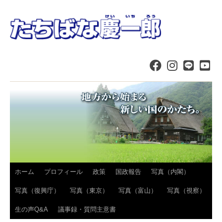
コ
ホーム
プロフィール
政策
国政報告
写真（内閣）
ン
写真（復興庁）
写真（東京）
写真（富山）
写真（視察）
テ
生の声Q&A
議事録・質問主意書