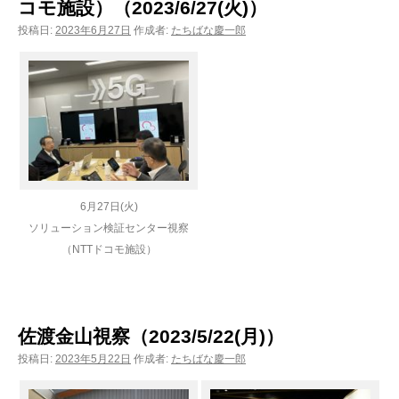
コモ施設）（2023/6/27(火)）
投稿日:
2023年6月27日
作成者:
たちばな慶一郎
6月27日(火)
ソリューション検証センター視察
（NTTドコモ施設）
佐渡金山視察（2023/5/22(月)）
投稿日:
2023年5月22日
作成者:
たちばな慶一郎