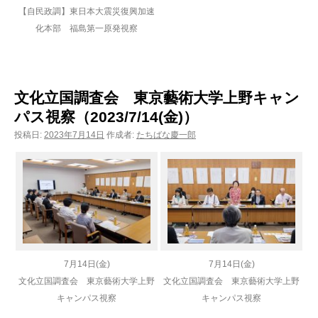
【自民政調】東日本大震災復興加速
化本部 福島第一原発視察
文化立国調査会 東京藝術大学上野キャン
パス視察（2023/7/14(金)）
投稿日:
2023年7月14日
作成者:
たちばな慶一郎
7月14日(金)
7月14日(金)
文化立国調査会 東京藝術大学上野
文化立国調査会 東京藝術大学上野
キャンパス視察
キャンパス視察