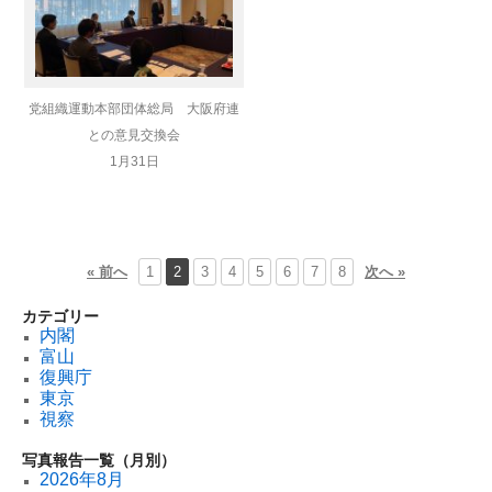
党組織運動本部団体総局 大阪府連
との意見交換会
1月31日
« 前へ
1
2
3
4
5
6
7
8
次へ »
カテゴリー
内閣
富山
復興庁
東京
視察
写真報告一覧（月別）
2026年8月