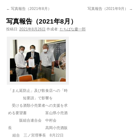
ン
←
写真報告（2021年8月）
写真報告（2021年9月）
→
ツ
写真報告（2021年8月）
へ
投稿日:
2021年8月26日
作成者:
たちばな慶一郎
ス
キ
ッ
プ
「まん延防止」及び飲食店への「時
短要請」で影響を
受ける酒類小売業者への支援を求
める要望書 富山県小売酒
販組合連合会 中村会
長 高岡小売酒販
組合 三ノ宮理事長 8月22日