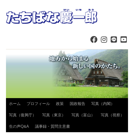
コ
ホーム
プロフィール
政策
国政報告
写真（内閣）
ン
写真（復興庁）
写真（東京）
写真（富山）
写真（視察）
テ
生の声Q&A
議事録・質問主意書