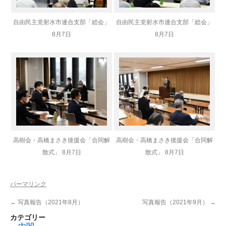
自由民主党射水市連合支部「総会」
自由民主党射水市連合支部「総会」
8月7日
8月7日
高樹会・高橋まさき後援会「合同解
高樹会・高橋まさき後援会「合同解
散式」 8月7日
散式」 8月7日
パーマリンク
←
写真報告（2021年8月）
写真報告（2021年9月）
→
カテゴリー