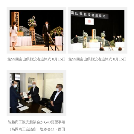
第59回富山県戦没者追悼式 8月15日
第59回富山県戦没者追悼式 8月15日
能越商工観光懇談会からの要望事項
（高岡商工会議所 塩谷会頭・西田