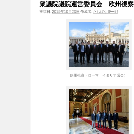
衆議院議院運営委員会 欧州視察（2
ン
投稿日:
2015年10月23日
作成者:
たちばな慶一郎
ツ
へ
ス
キ
ッ
欧州視察（ローマ イタリア議会）
プ