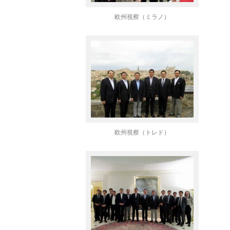
欧州視察（ミラノ）
欧州視察（トレド）