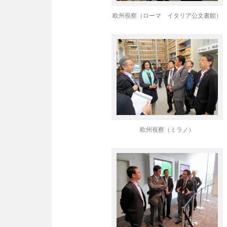
欧州視察（ローマ イタリア公文書館）
欧州視察（ミラノ）