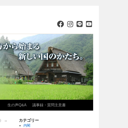
）
生の声Q&A
議事録・質問主意書
カテゴリー
月）
→
内閣