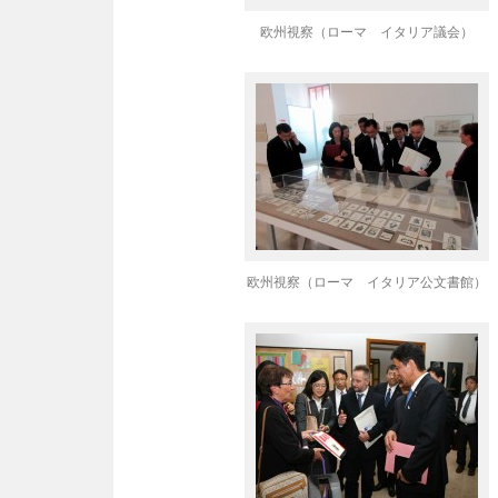
欧州視察（ローマ イタリア議会）
欧州視察（ローマ イタリア公文書館）