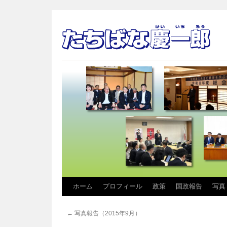
コ
ホーム
プロフィール
政策
国政報告
写真
ン
←
写真報告（2015年9月）
テ