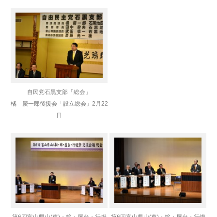
自民党石黒支部「総会」
橘 慶一郎後援会「設立総会」2月22
日
第6回富山県山(車)・鉾・屋台・行燈
第6回富山県山(車)・鉾・屋台・行燈