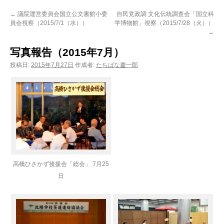
ン
←
議院運営委員会国立公文書館小委
自民党政調 文化伝統調査会「国立科
員会視察（2015/7/1（水））
学博物館」視察（2015/7/28（火））
ツ
→
へ
写真報告（2015年7月）
ス
投稿日:
2015年7月27日
作成者:
たちばな慶一郎
キ
ッ
プ
高橋ひさかず後援会「総会」 7月25
日