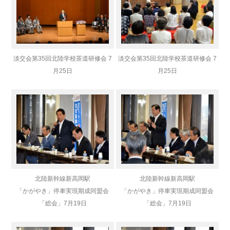
淡交会第35回北陸学校茶道研修会 7
淡交会第35回北陸学校茶道研修会 7
月25日
月25日
北陸新幹線新高岡駅
北陸新幹線新高岡駅
「かがやき」停車実現期成同盟会
「かがやき」停車実現期成同盟会
「総会」
7月19日
「総会」
7月19日