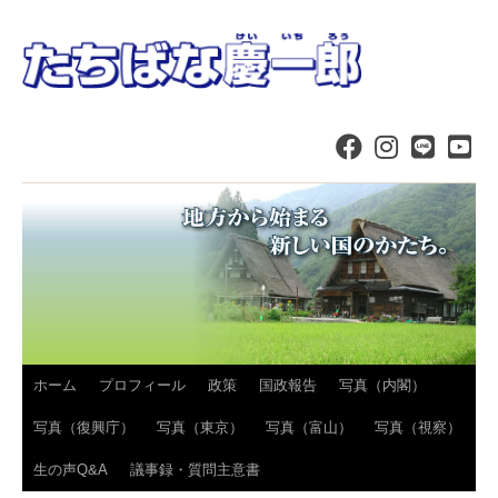
コ
ホーム
プロフィール
政策
国政報告
写真（内閣）
ン
写真（復興庁）
写真（東京）
写真（富山）
写真（視察）
テ
生の声Q&A
議事録・質問主意書