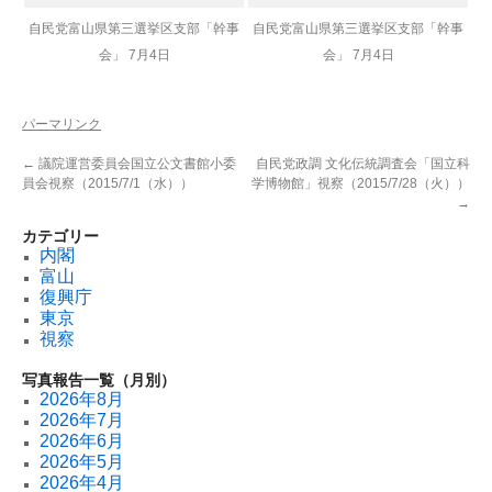
自民党富山県第三選挙区支部「幹事
自民党富山県第三選挙区支部「幹事
会」 7月4日
会」 7月4日
パーマリンク
←
議院運営委員会国立公文書館小委
自民党政調 文化伝統調査会「国立科
員会視察（2015/7/1（水））
学博物館」視察（2015/7/28（火））
→
カテゴリー
内閣
富山
復興庁
東京
視察
写真報告一覧（月別）
2026年8月
2026年7月
2026年6月
2026年5月
2026年4月