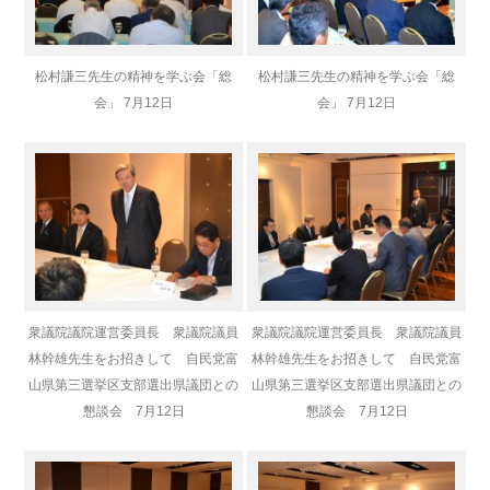
松村謙三先生の精神を学ぶ会「総
松村謙三先生の精神を学ぶ会「総
会」 7月12日
会」 7月12日
衆議院議院運営委員長 衆議院議員
衆議院議院運営委員長 衆議院議員
林幹雄先生をお招きして 自民党富
林幹雄先生をお招きして 自民党富
山県第三選挙区支部選出県議団との
山県第三選挙区支部選出県議団との
懇談会 7月12日
懇談会 7月12日