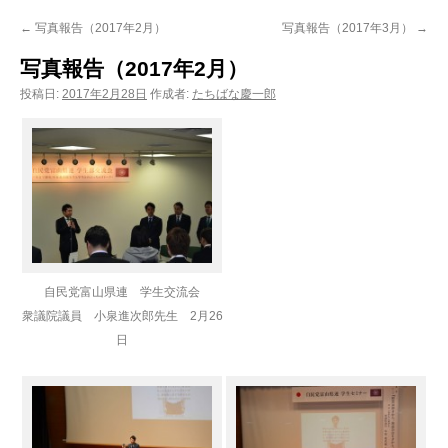
ン
←
写真報告（2017年2月）
写真報告（2017年3月）
→
ツ
写真報告（2017年2月）
へ
投稿日:
2017年2月28日
作成者:
たちばな慶一郎
ス
キ
ッ
プ
自民党富山県連 学生交流会
衆議院議員 小泉進次郎先生 2月26
日