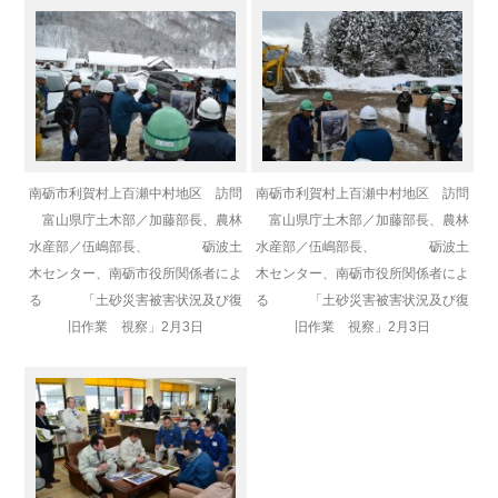
南砺市利賀村上百瀬中村地区 訪問
南砺市利賀村上百瀬中村地区 訪問
富山県庁土木部／加藤部長、
農林
富山県庁土木部／加藤部長、
農林
水産部／伍嶋部長、 砺波土
水産部／伍嶋部長、 砺波土
木センター、南砺市役所関係者によ
木センター、南砺市役所関係者によ
る 「土砂災害被害状況及び復
る 「土砂災害被害状況及び復
旧作業 視察」2月3日
旧作業 視察」2月3日