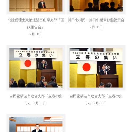
北陸税理士政治連盟富山県支部「国
川田忠樹氏 旭日中綬章叙勲祝賀会
政報告会」
2月18日
2月18日
自民党砺波市連合支部「立春の集
自民党砺波市連合支部「立春の集
い」 2月11日
い」 2月11日