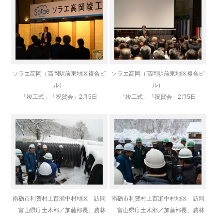
ソラエ高岡（高岡駅前東地区複合ビ
ソラエ高岡（高岡駅前東地区複合ビ
ル）
ル）
「竣工式」「祝賀会」
2月5日
「竣工式」「祝賀会」
2月5日
南砺市利賀村上百瀬中村地区 訪問
南砺市利賀村上百瀬中村地区 訪問
富山県庁土木部／加藤部長、
農林
富山県庁土木部／加藤部長、
農林