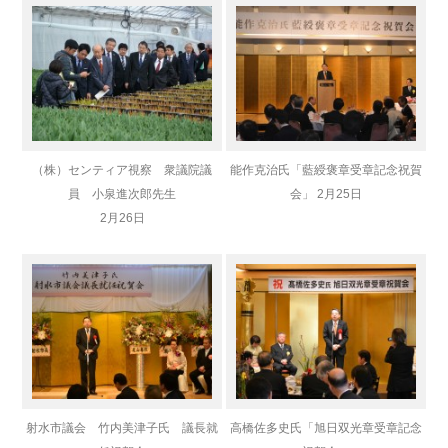
（株）センティア視察 衆議院議
能作克治氏「藍綬褒章受章記念祝賀
員 小泉進次郎先生
会」 2月25日
2月26日
射水市議会 竹内美津子氏 議長就
高橋佐多史氏「旭日双光章受章記念