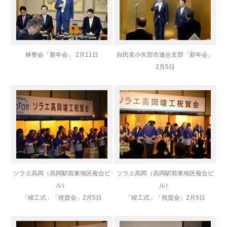
林整会「新年会」 2月11日
自民党小矢部市連合支部「新年会」
2月5日
ソラエ高岡（高岡駅前東地区複合ビ
ソラエ高岡（高岡駅前東地区複合ビ
ル）
ル）
「竣工式」「祝賀会」
2月5日
「竣工式」「祝賀会」
2月5日