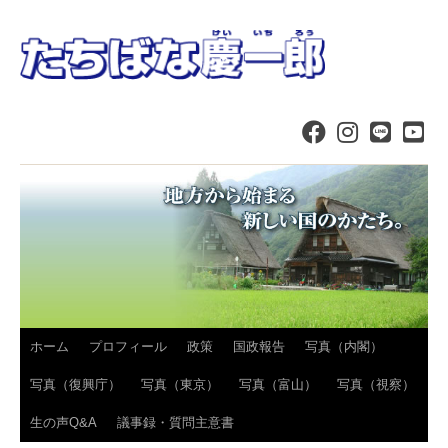
コ
ホーム
プロフィール
政策
国政報告
写真（内閣）
ン
写真（復興庁）
写真（東京）
写真（富山）
写真（視察）
テ
生の声Q&A
議事録・質問主意書