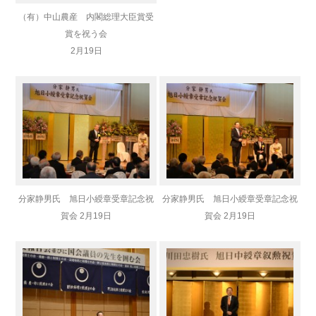
（有）中山農産 内閣総理大臣賞受
賞を祝う会
2月19日
分家静男氏 旭日小綬章受章記念祝
分家静男氏 旭日小綬章受章記念祝
賀会 2月19日
賀会 2月19日