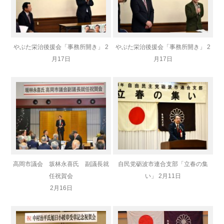
やぶた栄治後援会「事務所開き」 2
やぶた栄治後援会「事務所開き」 2
月17日
月17日
高岡市議会 坂林永喜氏 副議長就
自民党砺波市連合支部「立春の集
任祝賀会
い」 2月11日
2月16日