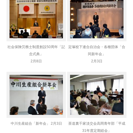
社会保険労務士制度創設50周年「記
定塚校下連合自治会・各種団体「合
念式典」
同新年会」
2月8日
2月3日
中川生産組合「新年会」 2月3日
茶道裏千家淡交会高岡青年部「平成
31年度定期総会」