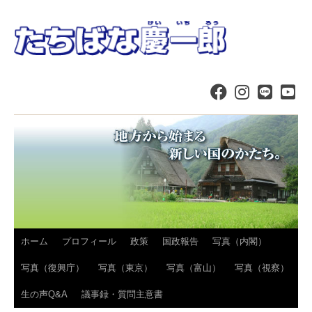
コ
ホーム
プロフィール
政策
国政報告
写真（内閣）
ン
写真（復興庁）
写真（東京）
写真（富山）
写真（視察）
テ
生の声Q&A
議事録・質問主意書