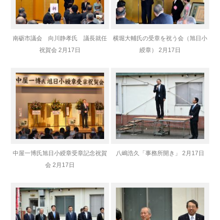
南砺市議会 向川静孝氏 議長就任
横堀大輔氏の受章を祝う会（旭日小
祝賀会 2月17日
綬章） 2月17日
中屋一博氏旭日小綬章受章記念祝賀
八嶋浩久「事務所開き」 2月17日
会 2月17日