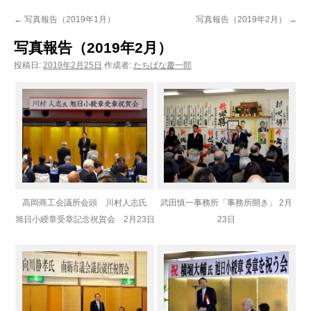
ン
←
写真報告（2019年1月）
写真報告（2019年2月）
→
ツ
写真報告（2019年2月）
へ
投稿日:
2019年2月25日
作成者:
たちばな慶一郎
ス
キ
ッ
プ
高岡商工会議所会頭 川村人志氏
武田慎一事務所「事務所開き」 2月
旭日小綬章受章記念祝賀会 2月23日
23日