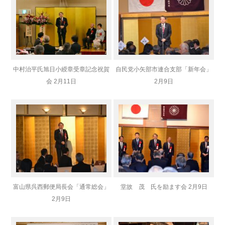
中村治平氏旭日小綬章受章記念祝賀
自民党小矢部市連合支部「新年会」
会 2月11日
2月9日
富山県呉西郵便局長会「通常総会」
堂故 茂 氏を励ます会 2月9日
2月9日