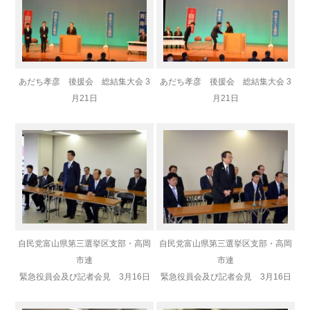
あだち孝彦 後援会 総結集大会 3
あだち孝彦 後援会 総結集大会 3
月21日
月21日
自民党富山県第三選挙区支部・高岡
自民党富山県第三選挙区支部・高岡
市連
市連
緊急役員会及び記者会見 3月16日
緊急役員会及び記者会見 3月16日