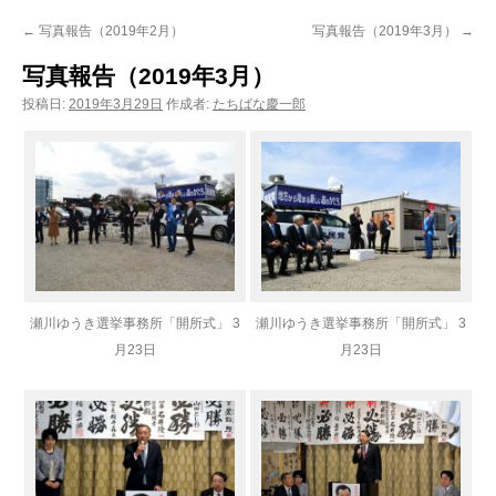
ン
←
写真報告（2019年2月）
写真報告（2019年3月）
→
ツ
写真報告（2019年3月）
へ
投稿日:
2019年3月29日
作成者:
たちばな慶一郎
ス
キ
ッ
プ
瀬川ゆうき選挙事務所「開所式」 3
瀬川ゆうき選挙事務所「開所式」 3
月23日
月23日