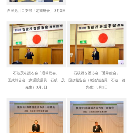
自民党井口支部「定期総会」 3月3日
石破茂を護る会「通常総会」
石破茂を護る会「通常総会」
国政報告会（衆議院議員 石破 茂
国政報告会（衆議院議員 石破 茂
先生）
3月3日
先生）
3月3日