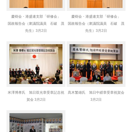
慶樹会・港盛連支部「研修会」
慶樹会・港盛連支部「研修会」
国政報告会（衆議院議員 石破 茂
国政報告会（衆議院議員 石破 茂
先生）
3月2日
先生）
3月2日
米澤博孝氏 旭日双光章受章記念祝
髙木繁雄氏 旭日中綬章受章祝賀会
賀会 3月2日
3月2日