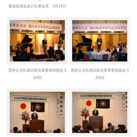
緊急役員会及び記者会見 3月16日
荒井公夫氏旭日双光章受章祝賀会 3
荒井公夫氏旭日双光章受章祝賀会 3
月9日
月9日