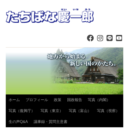
コ
ホーム
プロフィール
政策
国政報告
写真（内閣）
ン
写真（復興庁）
写真（東京）
写真（富山）
写真（視察）
テ
生の声Q&A
議事録・質問主意書