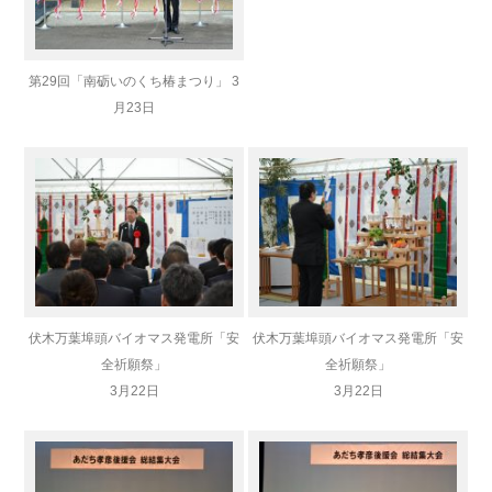
第29回「南砺いのくち椿まつり」 3
月23日
伏木万葉埠頭バイオマス発電所「安
伏木万葉埠頭バイオマス発電所「安
全祈願祭」
全祈願祭」
3月22日
3月22日