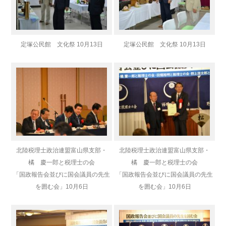
定塚公民館 文化祭 10月13日
定塚公民館 文化祭 10月13日
北陸税理士政治連盟富山県支部・
北陸税理士政治連盟富山県支部・
橘 慶一郎と税理士の会
橘 慶一郎と税理士の会
「国政報告会並びに国会議員の先生
「国政報告会並びに国会議員の先生
を囲む会」
10月6日
を囲む会」
10月6日