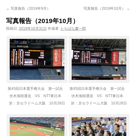
ン
←
写真報告（2019年9月）
写真報告（2019年10月）
→
ツ
写真報告（2019年10月）
へ
投稿日:
2019年10月31日
作成者:
たちばな慶一郎
ス
キ
ッ
プ
第45回日本選手権大会 第一試合
第45回日本選手権大会 第一試合
伏木海陸運送 VS NTT東日本
伏木海陸運送 VS NTT東日本
於：京セラドーム大阪 10月28日
於：京セラドーム大阪 10月28日