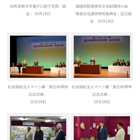
自民党射水市連片口校下支部「総
城端別院善徳寺文化財護持の会
会」 10月19日
「善徳文化護持研究振興会」設立総
会 10月19日
社会福祉法人マーシ園「創立60周年
社会福祉法人マーシ園「創立60周年
記念式典」
記念式典」
10月19日
10月19日