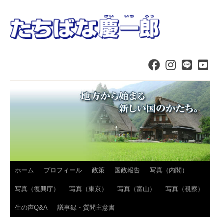
コ
ホーム
プロフィール
政策
国政報告
写真（内閣）
ン
写真（復興庁）
写真（東京）
写真（富山）
写真（視察）
テ
生の声Q&A
議事録・質問主意書