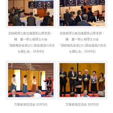
北陸税理士政治連盟富山県支部・
北陸税理士政治連盟富山県支部・
橘 慶一郎と税理士の会
橘 慶一郎と税理士の会
「国政報告会並びに国会議員の先生
「国政報告会並びに国会議員の先生
を囲む会」
10月6日
を囲む会」
10月6日
万葉故地交流会 10月5日
万葉故地交流会 10月5日