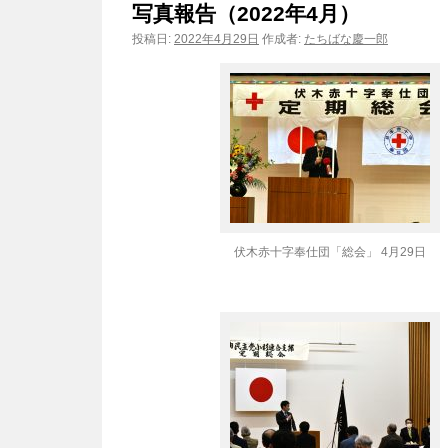
写真報告（2022年4月）
ン
投稿日:
2022年4月29日
作成者:
たちばな慶一郎
ツ
へ
ス
キ
ッ
伏木赤十字奉仕団「総会」 4月29日
プ