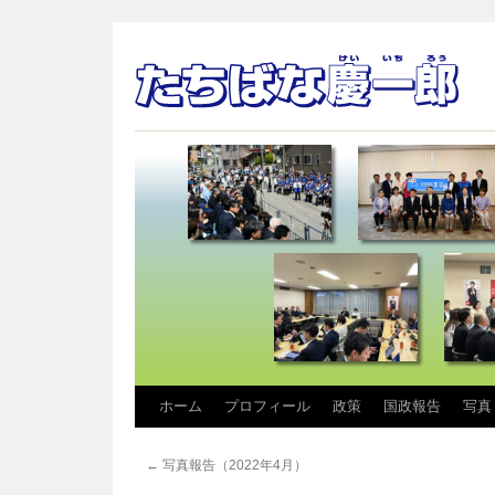
コ
ホーム
プロフィール
政策
国政報告
写真
ン
←
写真報告（2022年4月）
テ