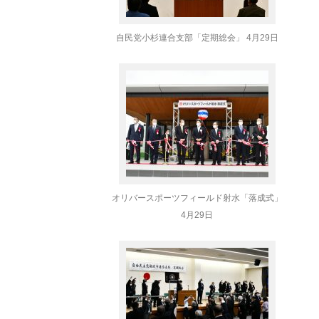
自民党小杉連合支部「定期総会」 4月29日
」
オリバースポーツフィールド射水「落成式」
4月29日