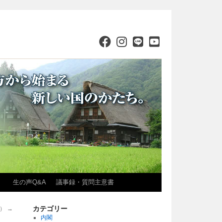
）
生の声Q&A
議事録・質問主意書
カテゴリー
））
→
内閣