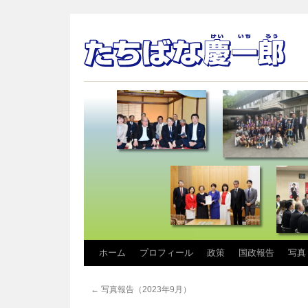
コ
ホーム
プロフィール
政策
国政報告
写真
ン
←
写真報告（2023年9月）
テ