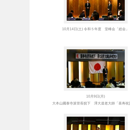
10月14日(土) 令和５年度 堂峰会「総会」
10月9日(月)
大本山國泰寺派管長猊下 澤大道老大師「喜寿祝