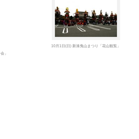
10月1日(日) 新湊曳山まつり「花山観覧」
告会」