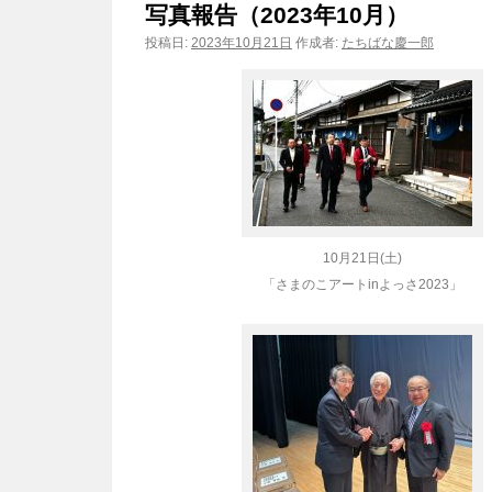
写真報告（2023年10月）
ン
投稿日:
2023年10月21日
作成者:
たちばな慶一郎
ツ
へ
ス
キ
ッ
10月21日(土)
「さまのこアートinよっさ2023」
プ