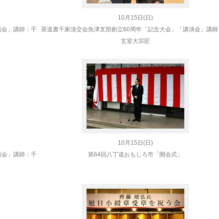
10月15日(日)
演会」講師：千
茶道裏千家淡交会魚津支部創立60周年「記念大会」「講演会」講師
玄室大宗匠
10月15日(日)
演会」講師：千
第64回八丁道おもしろ市「開会式」