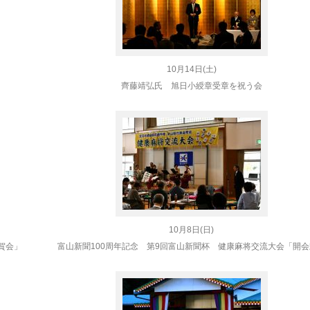
10月14日(土)
齊藤靖弘氏 旭日小綬章受章を祝う会
10月8日(日)
賀会」
富山新聞100周年記念 第9回富山新聞杯 健康麻将交流大会「開会