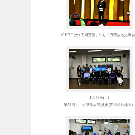
10月7日(土) 高岡万葉まつり「万葉故地交流
10月7日(土)
第24回ミニ対話集会/砺波市(庄川雄神地区）