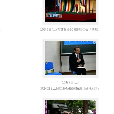
会」
10月7日(土) 万葉集全20巻朗唱の会「朗唱」
10月7日(土)
第24回ミニ対話集会/砺波市(庄川雄神地区）