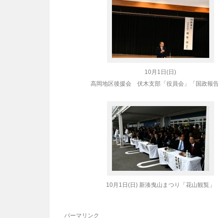
10月1日(日)
高岡地区後援会 伏木支部「役員会」「国政報
10月1日(日) 新湊曳山まつり「花山観覧」
パーマリンク