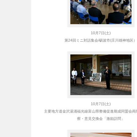
10月7日(土)
第24回ミニ対話集会/砺波市(庄川雄神地区）
10月7日(土)
主要地方道金沢湯涌福光線
富山県整備促進期成同盟会
両
察・意見交換会「激励訪問」