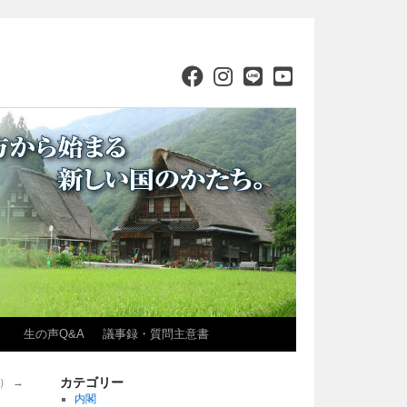
）
生の声Q&A
議事録・質問主意書
カテゴリー
月）
→
内閣