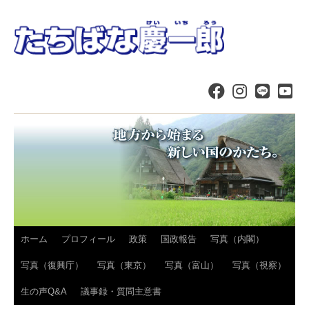
コ
ホーム
プロフィール
政策
国政報告
写真（内閣）
ン
写真（復興庁）
写真（東京）
写真（富山）
写真（視察）
テ
生の声Q&A
議事録・質問主意書