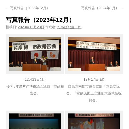
ン
←
写真報告（2023年12月）
写真報告（2024年1月）
→
ツ
写真報告（2023年12月）
へ
投稿日:
2023年12月23日
作成者:
たちばな慶一郎
ス
キ
ッ
プ
12月23日(土)
12月17日(日)
令和5年度片岸博市議会議員「市政報
自民党南砺市連合支部「党員交流
告会」
会」「堂故茂
国土交通副大臣就任祝
賀会」