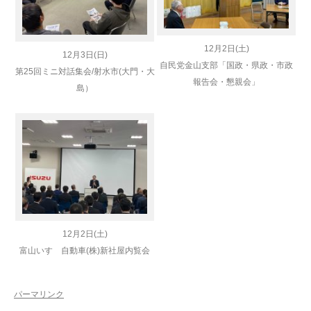
12月2日(土)
12月3日(日)
自民党金山支部「国政・県政・市政
第25回ミニ対話集会/射水市(大門・大
報告会・懇親会」
島）
12月2日(土)
富山いすゞ自動車(株)新社屋内覧会
パーマリンク