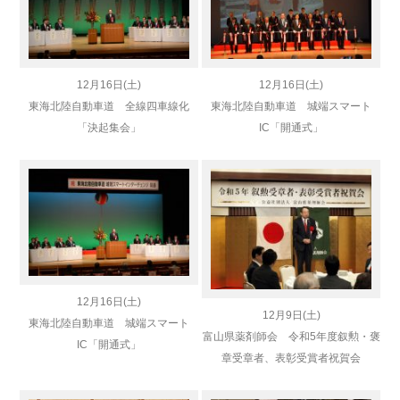
12月16日(土)
12月16日(土)
東海北陸自動車道 全線四車線化
東海北陸自動車道 城端スマート
「決起集会」
IC「開通式」
12月16日(土)
12月9日(土)
東海北陸自動車道 城端スマート
富山県薬剤師会 令和5年度叙勲・褒
IC「開通式」
章受章者、表彰受賞者祝賀会