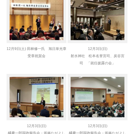
12月9日(土) 田林修一氏 旭日単光章
12月3日(日)
受章祝賀会
射水神社 松本名誉宮司、炭谷宮
司 「就任披露の会」
12月3日(日)
12月3日(日)
橘慶一郎国政報告会・坂林ながよし
橘慶一郎国政報告会・坂林ながよし