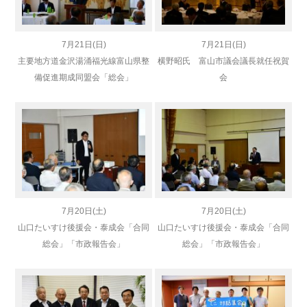
7月21日(日)
7月21日(日)
主要地方道金沢湯涌福光線富山県整
横野昭氏 富山市議会議長就任祝賀
備促進期成同盟会「総会」
会
7月20日(土)
7月20日(土)
山口たいすけ後援会・泰成会「合同
山口たいすけ後援会・泰成会「合同
総会」「市政報告会」
総会」「市政報告会」