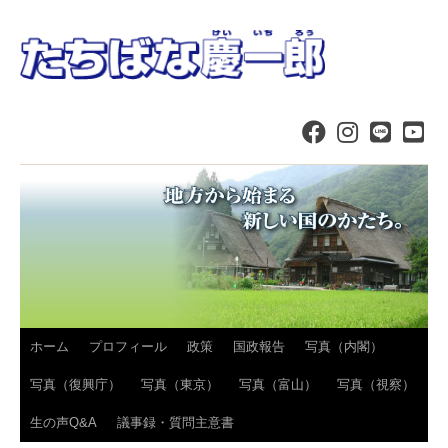
コ
ホーム
プロフィール
政策
国政報告
写真（内閣）
ン
写真（復興庁）
写真（東京）
写真（富山）
写真（視察）
テ
生の声Q&A
議事録・質問主意書