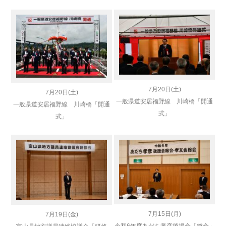
7月20日(土)
7月20日(土)
一般県道安居福野線 川崎橋「開通
一般県道安居福野線 川崎橋「開通
式」
式」
7月15日(月)
7月19日(金)
令和6年度あだち孝彦後援会「総会」