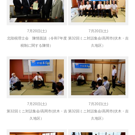
7月20日(土)
7月20日(土)
北陸税理士会 陳情面談（令和7年度
第32回ミニ対話集会/高岡市(伏木・吉
税制に関する陳情）
久地区）
7月20日(土)
7月20日(土)
第32回ミニ対話集会/高岡市(伏木・吉
第32回ミニ対話集会/高岡市(伏木・吉
久地区）
久地区）