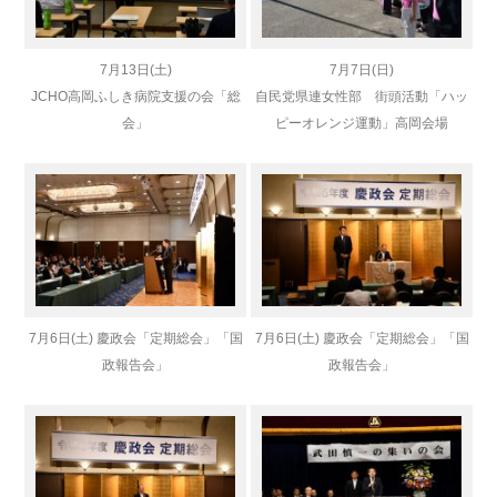
7月13日(土)
7月7日(日)
JCHO高岡ふしき病院支援の会「総
自民党県連女性部 街頭活動「ハッ
会」
ピーオレンジ運動」高岡会場
7月6日(土) 慶政会「定期総会」「国
7月6日(土) 慶政会「定期総会」「国
政報告会」
政報告会」