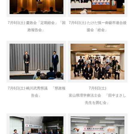
7月6日(土) 慶政会「定期総会」「国
7月6日(土) たけだ慎一南砺市連合後
政報告会」
援会「総会」
7月6日(土) 嶋川武秀県議 「県政報
7月6日(土)
告会」
富山県理学療法士会 「田中まさし
先生を囲む会」