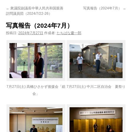
ン
←
衆議院副議長中華人民共和国親善
写真報告（2024年7月）
→
訪問議員団（2024/7/22-26）
ツ
写真報告（2024年7月）
へ
投稿日:
2024年7月27日
作成者:
たちばな慶一郎
ス
キ
ッ
プ
7月27日(土) 高橋ひさかず後援会「総
7月27日(土) 中川二区自治会 夏祭り
会」