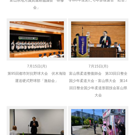
富山県地方議員連絡協議会「研修
会」
7月15日(月)
7月15日(月)
第95回都市対抗野球大会 伏木海陸
富山県柔道整復師会 第33回日整全
運送硬式野球部「激励会」
国少年柔道大会・富山県大会 第14
回日整全国少年柔道形競技会富山県
大会