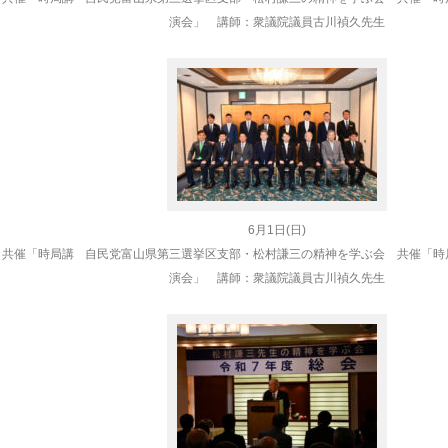
演会」 講師：衆議院議員
古川禎久先生
6月1日(日)
 共催
「時局講
自民党富山県第三選挙区支部・松村謙三の精神を学ぶ会 共催
「時
演会」 講師：衆議院議員
古川禎久先生