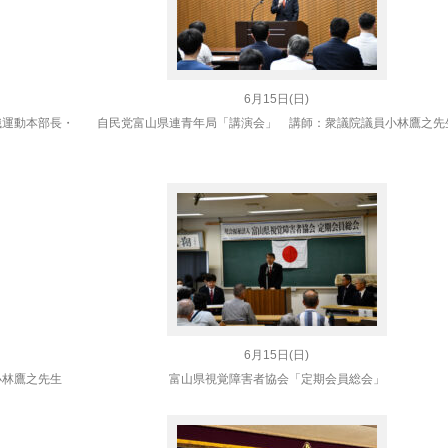
6月15日(日)
織運動本部長・
自民党富山県連青年局「講演会」 講師：衆議院議員
小林
鷹之先
6月15日(日)
小林
鷹之先生
富山県視覚障害者協会「定期会員総会」