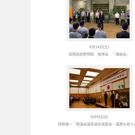
6月14日(土)
高岡高校野球部 桜球会 「激励会」
6月8日(日)
武田慎一「県議会議長就任祝賀会・還暦を祝う