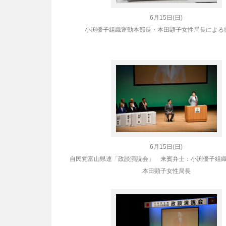
6月15日(日)
小渕優子組織運動本部長・本田顕子女性局長による
6月15日(日)
自民党富山県連
「政談演説会」 来賓弁士：小渕優子組
本田顕子女性局長