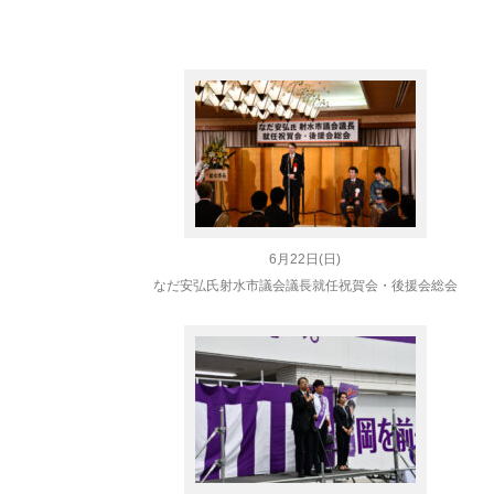
6月22日(日)
なだ安弘氏
射水市議会議長就任祝賀会・後援会総会