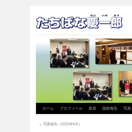
コ
ホーム
プロフィール
政策
国政報告
写真
ン
←
写真報告（2025年6月）
テ