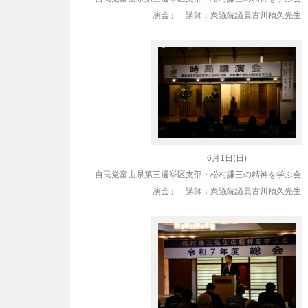
演会」 講師：衆議院議員
古川禎久先生
6月1日(日)
自民党富山県第三選挙区支部・松村謙三の精神を学ぶ会
演会」 講師：衆議院議員
古川禎久先生