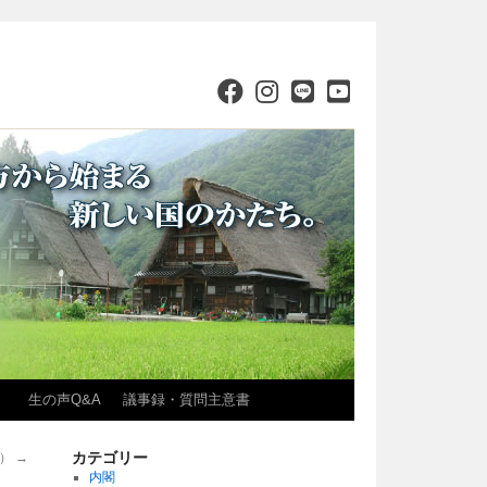
）
生の声Q&A
議事録・質問主意書
カテゴリー
月）
→
内閣