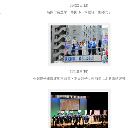
6月22日(日)
」
高岡市長選挙 角田ゆうき候補「出陣式」
」
6月15日(日)
小渕優子組織運動本部長・本田顕子女性局長による街頭遊説