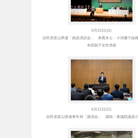
6月15日(日)
自民党富山県連
「政談演説会」 来賓弁士：小渕優子組
本田顕子女性局長
6月15日(日)
自民党富山県連青年局「講演会」 講師：衆議院議員