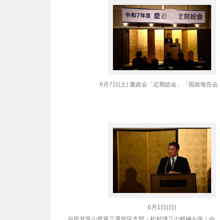
6月7日(土) 慶政会「定期総会」「国政報告会
6月1日(日)
自民党富山県第三選挙区支部・松村謙三の精神を学ぶ会