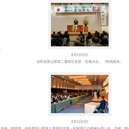
」
6月1日(日)
自民党富山県第二選挙区支部
「定期大会」「時局講演」
6月1日(日)
 共催
「時局講
自民党富山県第三選挙区支部・松村謙三の精神を学ぶ会 共催
「時