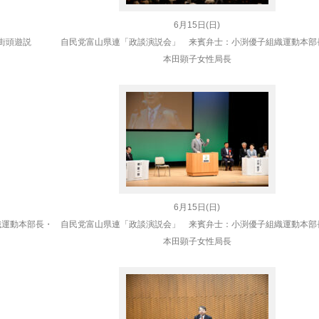
6月15日(日)
街頭遊説
自民党富山県連
「政談演説会」 来賓弁士：小渕優子組織運動本部
本田顕子女性局長
6月15日(日)
織運動本部長・
自民党富山県連
「政談演説会」 来賓弁士：小渕優子組織運動本部
本田顕子女性局長