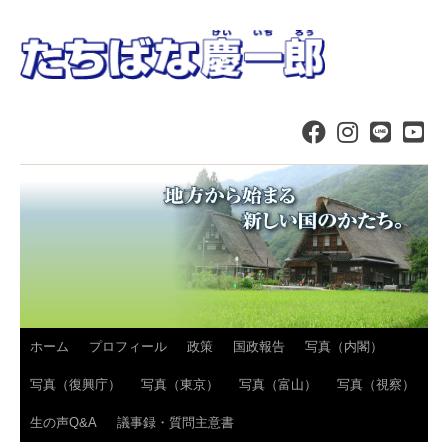
コ
ホーム
プロフィール
政策
国政報告
写真（内閣）
ン
写真（復興庁）
写真（東京）
写真（富山）
写真（視察）
テ
生の声Q&A
議事録・質問主意書