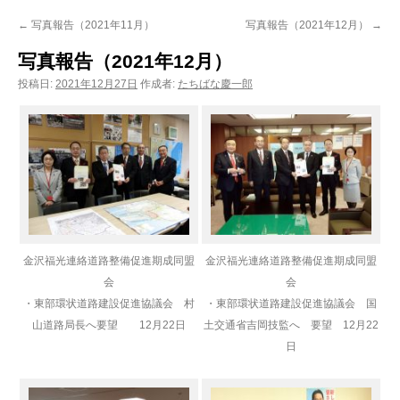
ン
←
写真報告（2021年11月）
写真報告（2021年12月）
→
ツ
写真報告（2021年12月）
へ
投稿日:
2021年12月27日
作成者:
たちばな慶一郎
ス
キ
ッ
プ
金沢福光連絡道路整備促進期成同盟
金沢福光連絡道路整備促進期成同盟
会
会
・東部環状道路建設促進協議会 村
・東部環状道路建設促進協議会 国
山道路局長へ要望 12月22日
土交通省吉岡技監へ 要望 12月22
日