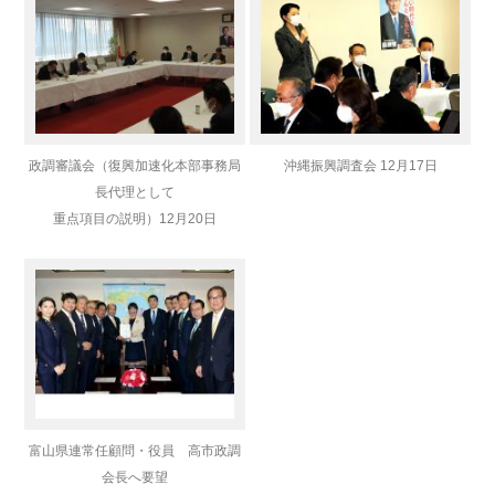
政調審議会（復興加速化本部事務局
沖縄振興調査会 12月17日
長代理として
重点項目の説明）
12月20日
富山県連常任顧問・役員 高市政調
会長へ要望