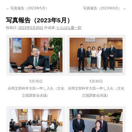
ン
←
写真報告（2023年5月）
写真報告（2023年6月）
→
ツ
写真報告（2023年5月）
へ
投稿日:
2023年5月30日
作成者:
たちばな慶一郎
ス
キ
ッ
プ
5月30日
5月30日
永岡文部科学大臣へ申し入れ（文化
永岡文部科学大臣へ申し入れ（文化
立国調査会決議）
立国調査会決議）