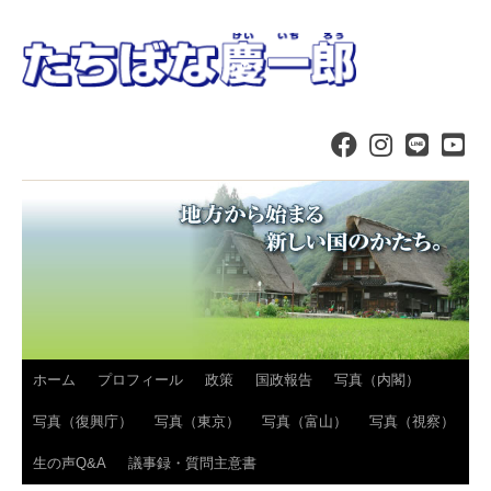
コ
ホーム
プロフィール
政策
国政報告
写真（内閣）
ン
写真（復興庁）
写真（東京）
写真（富山）
写真（視察）
テ
生の声Q&A
議事録・質問主意書