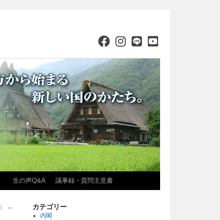
）
生の声Q&A
議事録・質問主意書
カテゴリー
月）
→
内閣