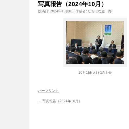
写真報告（2024年10月）
ン
投稿日:
2024年10月8日
作成者:
たちばな慶一郎
ツ
へ
ス
キ
ッ
10月1日(火) 代議士会
プ
パーマリンク
←
写真報告（2024年10月）