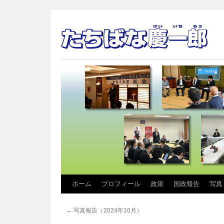
コ
ホーム
プロフィール
政策
国政報告
写真
ン
←
写真報告（2024年10月）
テ