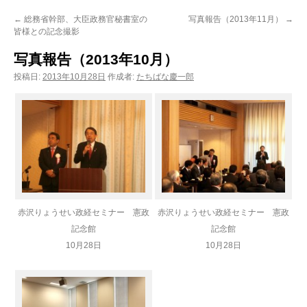
ン
←
総務省幹部、大臣政務官秘書室の
写真報告（2013年11月）
→
皆様との記念撮影
ツ
写真報告（2013年10月）
へ
投稿日:
2013年10月28日
作成者:
たちばな慶一郎
ス
キ
ッ
プ
赤沢りょうせい政経セミナー 憲政
赤沢りょうせい政経セミナー 憲政
記念館
記念館
10月28日
10月28日