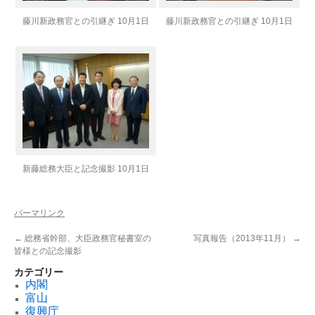
藤川新政務官との引継ぎ 10月1日
藤川新政務官との引継ぎ 10月1日
新藤総務大臣と記念撮影 10月1日
パーマリンク
←
総務省幹部、大臣政務官秘書室の
写真報告（2013年11月）
→
皆様との記念撮影
カテゴリー
内閣
富山
復興庁