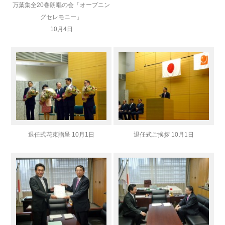
万葉集全20巻朗唱の会「オープニン
グセレモニー」
10月4日
退任式花束贈呈 10月1日
退任式ご挨拶 10月1日