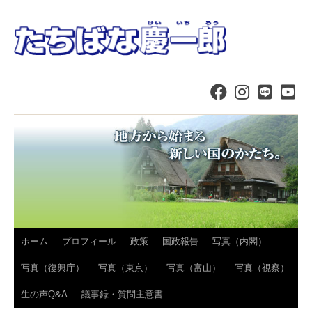
コ
ホーム
プロフィール
政策
国政報告
写真（内閣）
ン
写真（復興庁）
写真（東京）
写真（富山）
写真（視察）
テ
生の声Q&A
議事録・質問主意書