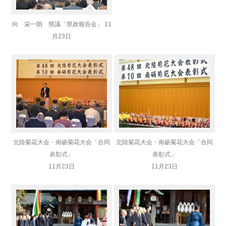
向 栄一朗 県議「県政報告会」 11
月23日
北陸菊花大会・南砺菊花大会「合同
北陸菊花大会・南砺菊花大会「合同
表彰式」
表彰式」
11月23日
11月23日