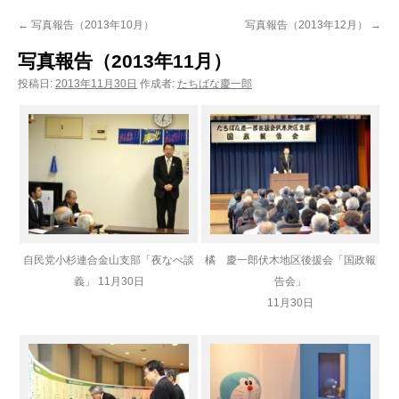
ン
←
写真報告（2013年10月）
写真報告（2013年12月）
→
ツ
写真報告（2013年11月）
へ
投稿日:
2013年11月30日
作成者:
たちばな慶一郎
ス
キ
ッ
プ
自民党小杉連合金山支部「夜なべ談
橘 慶一郎伏木地区後援会「国政報
義」 11月30日
告会」
11月30日