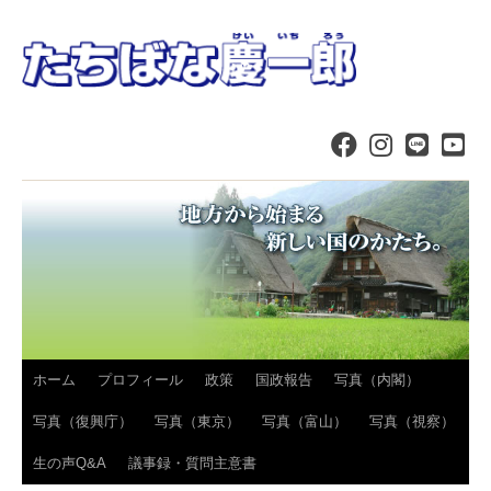
コ
ホーム
プロフィール
政策
国政報告
写真（内閣）
ン
写真（復興庁）
写真（東京）
写真（富山）
写真（視察）
テ
生の声Q&A
議事録・質問主意書