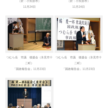
（於：小矢部市）
（於：小矢部市）
11月24日
11月24日
つむら岳 市議 後援会（氷見市十
つむら岳 市議 後援会（氷見市十
二町）
二町）
「国政報告会」
11月23日
「国政報告会」
11月23日