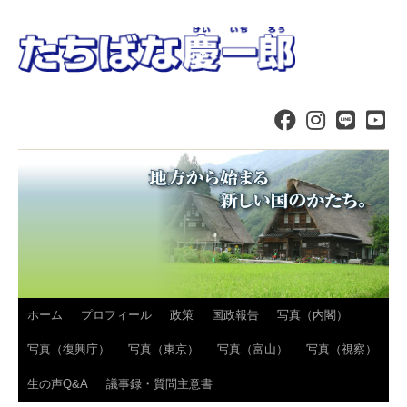
コ
ホーム
プロフィール
政策
国政報告
写真（内閣）
ン
写真（復興庁）
写真（東京）
写真（富山）
写真（視察）
テ
生の声Q&A
議事録・質問主意書