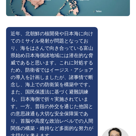
近年、北朝鮮の核開発や日本海に向け
てのミサイル発射が問題となってお
り、海をはさんで向き合っている富山
県始め日本海側諸地域には潜在的な脅
威であると思います。これに対処する
ため、防衛省ではイージス・アショア
の導入を計画しましたが、諸事情で断
念し、海上での防衛策を構築中です。
また、国民保護法に基づく避難訓練
も、日本海側で折々実施されていま
す。一方、普段の外交を通じた他国と
の意思疎通も大切な安全保障策であ
り、首脳や高度な政治レベルでの人間
関係の構築・維持など多面的な努力が
大切だと考えます。