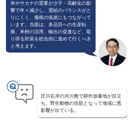
米やサカナの需要が少子・高齢化の影
響で年々減少し、需給のバランスがと
りにくく、価格の低迷にもつながって
います。当面は、多品目への生産転
換、米粉の活用、輸出の促進など、取
り得る対策を総合的に進めて行くべき
と考えます。
庄川右岸の河川敷で耕作放棄地が目立
ち、野生動物の住処となって地域に悪
影響が出ている。