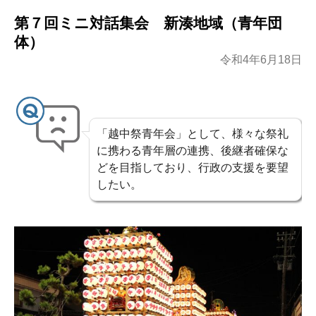
ン
第７回ミニ対話集会 新湊地域（青年団
ツ
体）
令和4年6月18日
へ
ス
キ
「越中祭青年会」として、様々な祭礼
ッ
に携わる青年層の連携、後継者確保な
どを目指しており、行政の支援を要望
プ
したい。