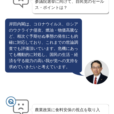
参議院選挙に向けて、自民党のセール
ス・ポイントは？
岸田内閣は、コロナウイルス、ロシア
のウクライナ侵攻、燃油・物価高騰な
ど、相次ぐ予期せぬ事態の発生にも的
確に対応しており、これまでの世論調
査でも評価頂いています。危機にあっ
ても機動的に対処し、国民の生活・経
済を守る能力の高い我が党への支持を
求めていきたいと考えています。
農業政策に食料安保の視点を取り入