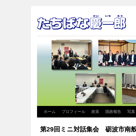
コ
ホーム
プロフィール
政策
国政報告
写真
ン
第29回ミニ対話集会 砺波市南
テ