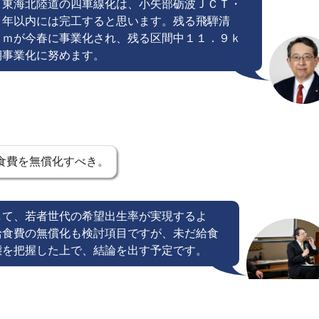
。東海北陸道の四車線化は、小矢部砺波ＪＣＴ・
０年以内には完工すると思います。残る飛騨清
ｋｍが今春に事業化され、残る区間中１１．９ｋ
期事業化に努めます。
食費を無償化すべき。
して、若者世代の希望出生率が実現するよ
給食費の無償化も検討項目ですが、未だ給食
態を把握した上で、結論を出す予定です。