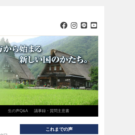
）
生の声Q&A
議事録・質問主意書
これまでの声