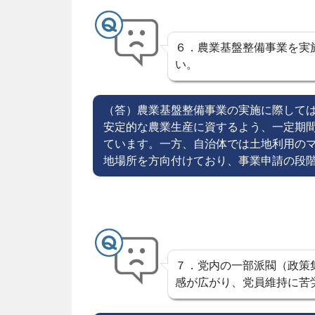
６．農業基盤整備事業を実
い。
（答）農業基盤整備事業の実施に際して
安定的な農業生産に資するよう、一定期
ています。一方、自治体では土地利用の
地場所を方向付けており、事業申請の段
７．党内の一部派閥（政策
感が広がり、党員維持に苦