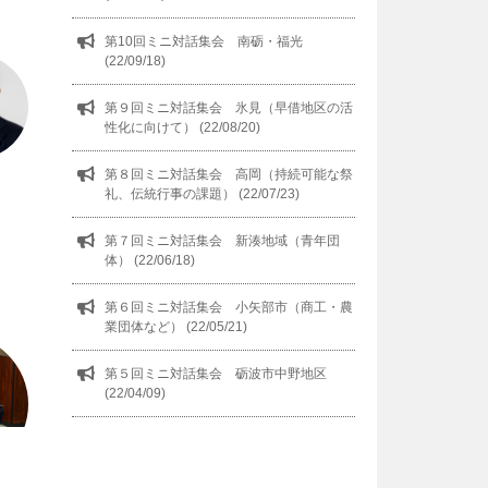
第10回ミニ対話集会 南砺・福光
(22/09/18)
第９回ミニ対話集会 氷見（早借地区の活
性化に向けて） (22/08/20)
第８回ミニ対話集会 高岡（持続可能な祭
礼、伝統行事の課題） (22/07/23)
第７回ミニ対話集会 新湊地域（青年団
体） (22/06/18)
第６回ミニ対話集会 小矢部市（商工・農
業団体など） (22/05/21)
第５回ミニ対話集会 砺波市中野地区
(22/04/09)