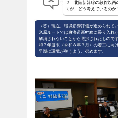
２．北陸新幹線の敦賀以西
くが、どう考えているのか
（答）現在、環境影響評価が進められて
米原ルートでは東海道新幹線に乗り入れ
解消されないことから選択されたもので
和７年度末（令和８年３月〉の着工に向
早期に環境が整うよう、努めます。