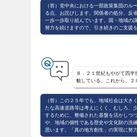
（答）党中央における一部政策集団のル
る点、お詫びします。関係者の処分、反
一歩一歩取り組んでいます。国・地域の
努力を続けますので、引き続きのご支援
８．２１世紀もやがて四半
貌している。これから、２
（答）この２５年でも、地域社会は大き
たな高速道路等は考えにくく、むしろ、
するために、整備された基盤を活かしつ
や、地域の個性である歴史や文化財の洗
思います。「真の地方創生」の実現に努