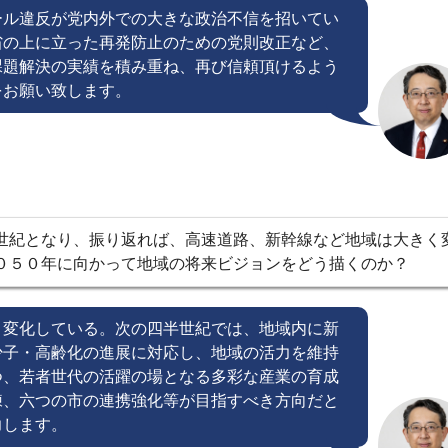
ール違反が党内外での大きな政治不信を招いてい
省の上に立った再発防止のための党則改正など、
課題解決の実績を積み重ね、再び信頼頂けるよう
をお願い致します。
世紀となり、振り返れば、高速道路、新幹線など地域は大きく
０５０年に向かって地域の将来ビジョンをどう描くのか？
く変化している。次の四半世紀では、地域内に新
少子・高齢化の進展に対応し、地域の活力を維持
つ、若者世代の活躍の場となる多彩な産業の育成
練、六つの市の連携強化等が目指すべき方向だと
力します。