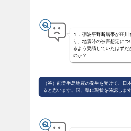
ン
ツ
へ
１．砺波平野断層帯が庄川
り、地震時の被害想定につ
ス
るよう要請していたはずだ
キ
のか？
ッ
プ
（答）能登半島地震の発生を受けて、日
ると思います。国、県に現状を確認しま