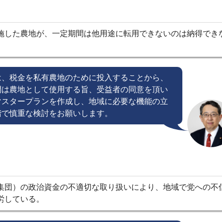
施した農地が、一定期間は他用途に転用できないのは納得でき
は、税金を私有農地のために投入することから、
間は農地として使用する旨、受益者の同意を頂い
マスタープランを作成し、地域に必要な機能の立
階で慎重な検討をお願いします。
集団）の政治資金の不適切な取り扱いにより、地域で党への不
労している。