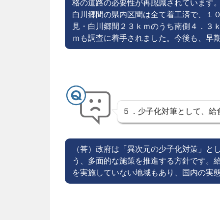
格の道路の必要性が再認識されています
白川郷間の県内区間は全て着工済で、１
見・白川郷間２３ｋｍのうち南側４．３
ｍも調査に着手されました。今後も、早
５．少子化対筆として、給
（答）政府は「異次元の少子化対策」と
う、多面的な施策を推進する方針です。
を実施していない地域もあり、国内の実