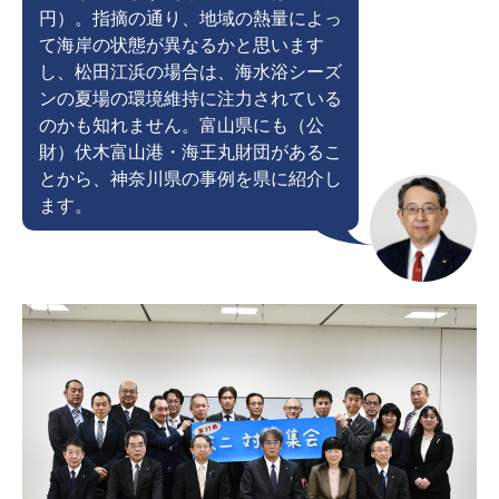
円）。指摘の通り、地域の熱量によっ
て海岸の状態が異なるかと思います
し、松田江浜の場合は、海水浴シーズ
ンの夏場の環境維持に注力されている
のかも知れません。富山県にも（公
財）伏木富山港・海王丸財団があるこ
とから、神奈川県の事例を県に紹介し
ます。