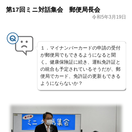
ン
第17回ミニ対話集会 郵便局長会
ツ
令和5年3月19日
へ
ス
１．マイナンバーカードの申請の受付
キ
が郵便局でもできるようになると聞
ッ
く。健康保険証に続き、運転免許証と
の統合も予定されているそうだが、郵
プ
便局でカード、免許証の更新もできる
ようにならないか？