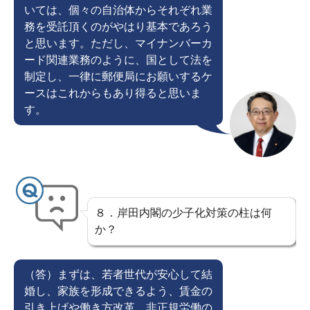
いては、個々の自治体からそれぞれ業
務を受託頂くのがやはり基本であろう
と思います。ただし、マイナンバーカ
ード関連業務のように、国として法を
制定し、一律に郵便局にお願いするケ
ースはこれからもあり得ると思いま
す。
８．岸田内閣の少子化対策の柱は何
か？
（答）まずは、若者世代が安心して結
婚し、家族を形成できるよう、賃金の
引き上げや働き方改革、非正規労働の