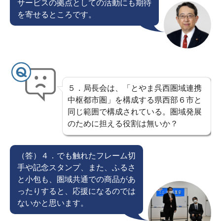
サービスの拠点としての活動にも期待
を寄せるところです。
５．局長会は、「とやま呉西圏域連携
中枢都市圏」を構成する県西部６市と
同じ範囲で構成されている。圏域発展
のために担える役割は無いか？
（答）４．でも触れたフレーム切
手や記念スタンプ、また、ふるさ
と小包も、圏域共通での商品があ
ったりすると、応援になるのでは
ないかと思います。