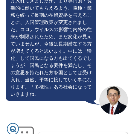
け入れてきましたが、より専門的・長
期的に働いてもらえるよう、職種・業
務を絞って長期の在留資格を与えるこ
とに、入国管理政策が変更されまし
た。コロナウイルスの影響で内外の往
来が制限されたため、まだ変化が見え
ていませんが、今後は長期滞在する方
が増えてくると思います。中には「帰
化」して国民になる方も出てくるでし
ょうが、国民となる要件を満たし、そ
の意思を持たれた方を国としては受け
入れ、当然、平等に接していく事にな
ります。「多様性」ある社会になって
いきますね。