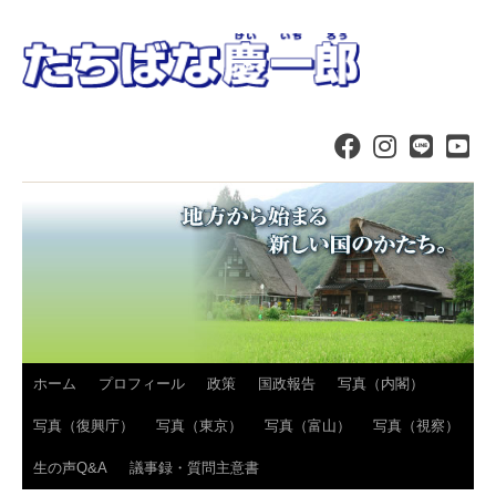
コ
ホーム
プロフィール
政策
国政報告
写真（内閣）
ン
写真（復興庁）
写真（東京）
写真（富山）
写真（視察）
テ
生の声Q&A
議事録・質問主意書