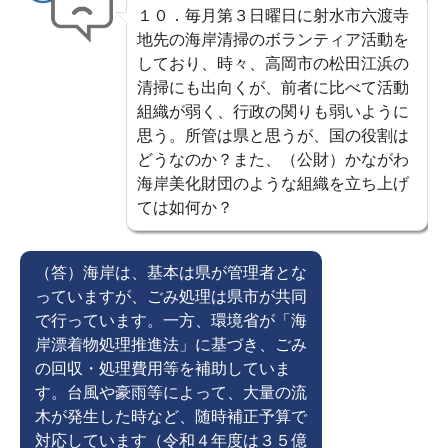
１０．毎月第３日曜日に射水市六渡寺
地先の海岸清掃のボランティア活動を
しており、時々、高岡市の松田江浜の
清掃にも出向くが、前者に比べて活動
組織が弱く、行政の関りも弱いように
思う。所管は県と思うが、国の役割は
どうなのか？また、（公財）かながわ
海岸美化財団のような組織を立ち上げ
ては如何か？
（答）海岸は、基本は県が管理者とな
っていますが、ごみ処理は県市が共同
で行っています。一方、環境省が「海
岸漂着物処理推進法」に基づき、ごみ
の回収・処理費用等を補助していま
す。台風や豪雨等によって、大量の流
木が発生した時など、随時補正予算で
対応しています（令和４年度は３５億