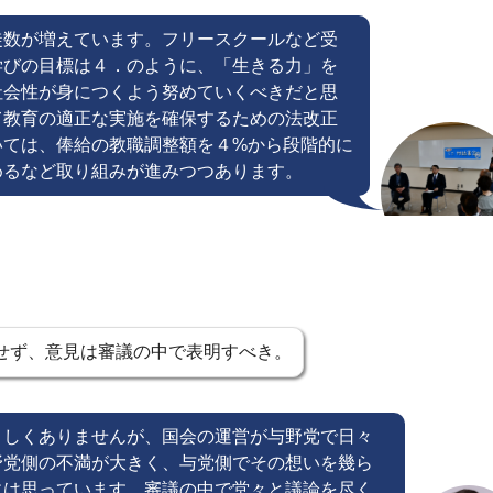
徒数が増えています。フリースクールなど受
学びの目標は４．のように、「生きる力」を
社会性が身につくよう努めていくべきだと思
て教育の適正な実施を確保するための法改正
いては、俸給の教職調整額を４%から段階的に
めるなど取り組みが進みつつあります。
せず、意見は審議の中で表明すべき。
ましくありませんが、国会の運営が与野党で日々
野党側の不満が大きく、与党側でその想いを幾ら
には思っています。審議の中で堂々と議論を尽く