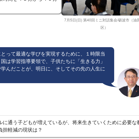
7月5日(日) 第40回ミニ対話集会/砺波市（油
区）
にとって最適な学びを実現するために、１時限当
。国は学習指導要領で、子供たちに「生きる力」
で学んだことが、明日に、そしてその先の人生に
ルに通う子どもが増えているが、将来生きていくために必要な
負担軽減の現状は？