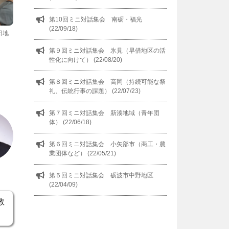
第10回ミニ対話集会 南砺・福光
(22/09/18)
田地
第９回ミニ対話集会 氷見（早借地区の活
性化に向けて） (22/08/20)
第８回ミニ対話集会 高岡（持続可能な祭
礼、伝統行事の課題） (22/07/23)
第７回ミニ対話集会 新湊地域（青年団
体） (22/06/18)
第６回ミニ対話集会 小矢部市（商工・農
業団体など） (22/05/21)
第５回ミニ対話集会 砺波市中野地区
(22/04/09)
教