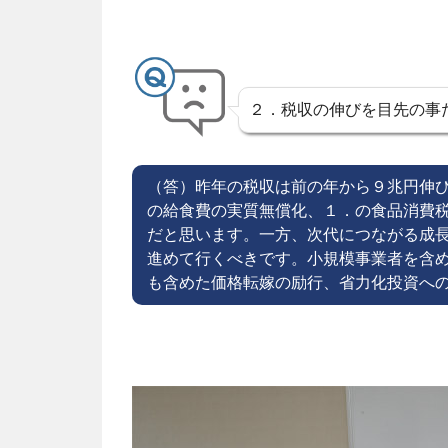
２．税収の伸びを目先の事
（答）昨年の税収は前の年から９兆円伸
の給食費の実質無償化、１．の食品消費
だと思います。一方、次代につながる成
進めて行くべきです。小規模事業者を含
も含めた価格転嫁の励行、省力化投資へ