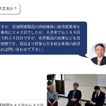
大丈夫か？
ますが、石油関連製品の供給確保に経済産業省を
は春先に２４２日でしたが、６月末でも１９９日
近で約２０日分ですが、化学製品の在庫などを活
な状態です。目詰まり対策も引き続き各地の経済
あれば問い合わせて下さい。
業時間を４５分から４０分