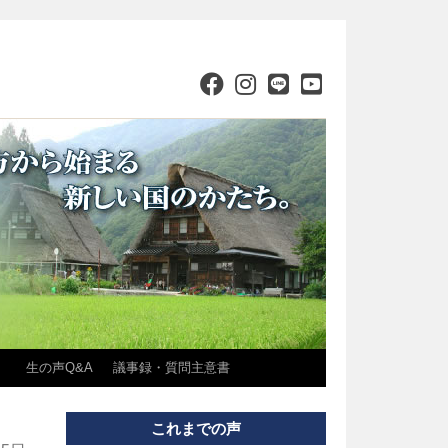
）
生の声Q&A
議事録・質問主意書
これまでの声