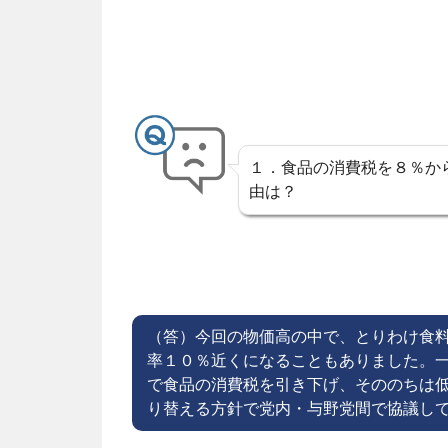
ン
ツ
へ
ス
１．食品の消費税を８％か
キ
由は？
ッ
プ
（答）今回の物価高の中で、とりわけ食
率１０％近くになることもありました。
で食品の消費税を引き下げ、そののちは
り替える方針で党内・与野党間で協議し