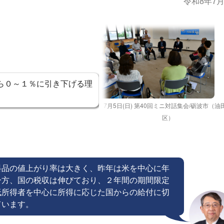
令和8年7月
ら０～１％に引き下げる理
7月5日(日) 第40回ミニ対話集会/砺波市（油
区）
料品の値上がり率は大きく、昨年は米を中心に年
一方、国の税収は伸びており、２年間の期間限定
低所得者を中心に所得に応じた国からの給付に切
ています。