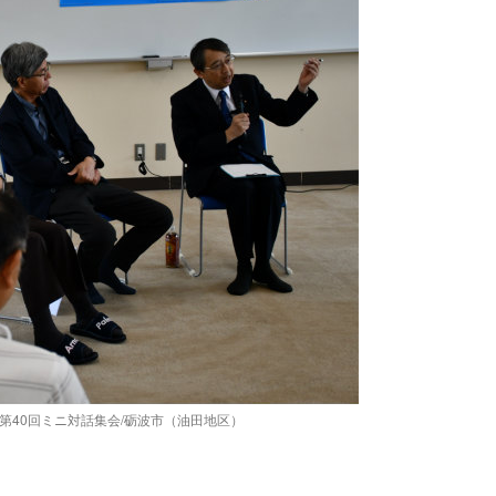
) 第40回ミニ対話集会/砺波市（油田地区）