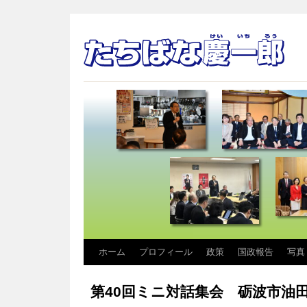
コ
ホーム
プロフィール
政策
国政報告
写真
ン
第40回ミニ対話集会 砺波市油
テ