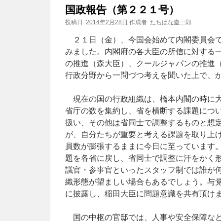
国政報告（第２２１号）
ン
投稿日:
2014年2月28日
作成者:
たちばな慶一郎
ツ
２１日（金）、今国会始めて内閣委員会で
みました。内閣府の各大臣の所信に対する
へ
の推進（森大臣）、クールジャパンの推進
ス
行政分野から一問づつ考えを聞いた上で、
キ
現在の国の行政組織は、橋本内閣の時に大
ッ
省庁の数を集約し、省を横断する課題につ
扱い、その他は省同士で調整するものと想
プ
が、自分たちが重要と考える課題を取り上
員数が膨張するままに今日に至っています
題を各省に戻し、省同士で調整に汗をかく
議官・参事官といったスタッフ制では誰が
織形態が望ましい場合もあるでしょう。与
に披露し、稲田大臣に問題意識を共有頂け
国の中枢の官邸では、人事や安全保障など