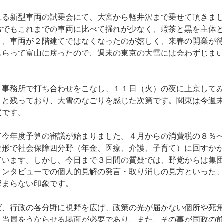
る新型車両の試乗会にて、大宮から軽井沢まで乗せて頂きま
席でもこれまでの車両に比べて揺れが少なく、蝦茶と黒を主体
り、車両が２階建てではなくなったのが嬉しく、来春の開業が
もらって富山に戻ったので、週末の東京の大雪には会わずじま
事務所で打ち合わせをこなし、１１日（火）の夜に上京して
りと残っており、大雪のなごりを感じた次第です。関東は今週
定です。
今年度予算の審議が始まりました。４月からの消費税の８％
な形で社会保障四分野（年金、医療、介護、子育て）に回すか
ています。しかし、今日まで３日間の質疑では、野党からは集
インタビューでの個人的見解の発言・取り消しの見方といった
深まらない印象です。
、行政の各分野に視野を広げ、政策の光が届かない個所や死
、当局をうならせる場面が必要であり、また、その事が国政の