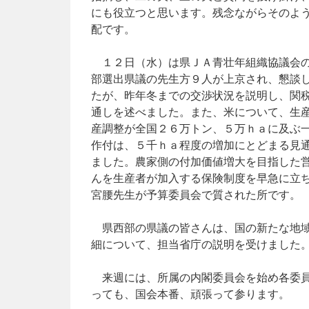
にも役立つと思います。残念ながらそのよ
配です。
１２日（水）は県ＪＡ青壮年組織協議会の
部選出県議の先生方９人が上京され、懇談
たが、昨年冬までの交渉状況を説明し、関
通しを述べました。また、米について、生
産調整が全国２６万トン、５万ｈａに及ぶ
作付は、５千ｈａ程度の増加にとどまる見
ました。農家側の付加価値増大を目指した
んを生産者が加入する保険制度を早急に立
宮腰先生が予算委員会で質された所です。
県西部の県議の皆さんは、国の新たな地域
細について、担当省庁の説明を受けました
来週には、所属の内閣委員会を始め各委員
っても、国会本番、頑張って参ります。