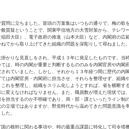
質問に立ちました。冒頭の万葉集はいつもの通りで、梅の歌
一般質疑ということで、関東甲信地方の大雪対策から、テレワ
（稲田大臣）、電子政府の推進（山本大臣）など、内閣府の広
かねてから取り上げてきた組織の問題を深彫りして尋ねました
掛かりな見直しをされ、平成１３年に発足したものです。当
いては、時の内閣が重要と判断するもののみを内閣官房や内閣
定されていました。しかし、それから１３年経つ間に歴代の内
げては内閣官房・内閣府に担当させ、それらを整理せず、組織
。これを整理し、組織をスリム化しようとすれば、省を横断す
形に変えなければなりません。また、職員数が増えた現状では
何を担当するのか不明確であり、局・部・課といったライン制
党の立場ではありますが、野党時代から温めてきた問題意識を
ました。
国の根幹に関わる事項や、時の最重点課題に特化して司令塔