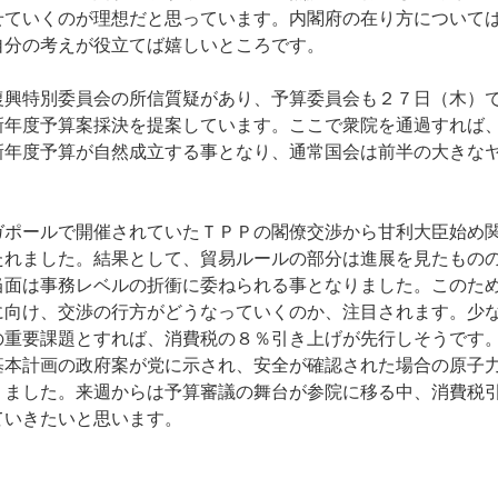
せていくのが理想だと思っています。内閣府の在り方について
自分の考えが役立てば嬉しいところです。
興特別委員会の所信質疑があり、予算委員会も２７日（木）
新年度予算案採決を提案しています。ここで衆院を通過すれば
新年度予算が自然成立する事となり、通常国会は前半の大きな
ポールで開催されていたＴＰＰの閣僚交渉から甘利大臣始め
たれました。結果として、貿易ルールの部分は進展を見たもの
当面は事務レベルの折衝に委ねられる事となりました。このた
に向け、交渉の行方がどうなっていくのか、注目されます。少
の重要課題とすれば、消費税の８％引き上げが先行しそうです
基本計画の政府案が党に示され、安全が確認された場合の原子
りました。来週からは予算審議の舞台が参院に移る中、消費税
ていきたいと思います。