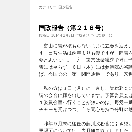
カテゴリー:
国政報告
|
国政報告（第２１８号）
投稿日:
2014年2月7日
作成者:
たちばな慶一郎
富山に雪が積もらないままに立春を迎え、
す。日常生活は例年よりも楽ですが、除雪
要と思います。一方、東京は衆議院で補正
雪には至らず、６日（木）には参議院の審
ば、今国会の「第一関門通過」であり、来
私の方は３日（月）に上京し、党総務会に
調の会合に顔を出しています。予算委員会
１委員会室へ行くことが無いのは、野党一
チャーを受けつつ、自ら関心を持つ分野の
昨年９月末に後任の藤川政務官に引き継い
更認可については、先月無事終了しました