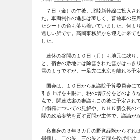
７日（金）の午後、北陸新幹線に投入され
た。車両制作の進歩は著しく、普通車の座
たシートの色も落ち着いていました。何よ
遠しい所です。高岡事務所から迎えに来て
した。
連休の谷間の１０日（月）も地元に残り、
と、宿舎の敷地には除雪された雪がはっき
雪のようですが、一足先に東京を離れる予
国会は、１０日から衆議院予算委員会にて
引き上げを主眼に、税の増収分をどのよう
点で、関連法案の審議もこの後に予定され
自衛権についての見解や、ＮＨＫ新会長の
閣の政治姿勢を質す質問が主体で、議論が
私自身の３年３カ月の野党経験からすれば
指摘し、二の矢、三の矢と質問を投げ掛け