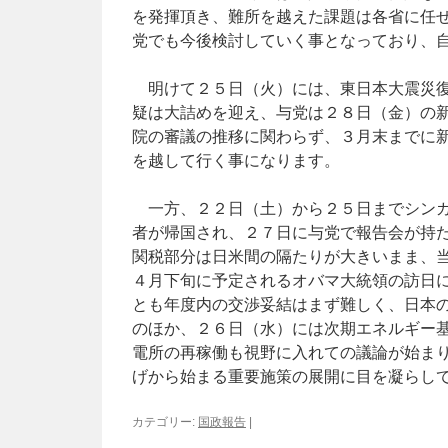
を発揮頂き、難所を越えた課題は各省に任
党でも今後検討していく事となっており、
明けて２５日（火）には、東日本大震災復
疑は大詰めを迎え、与党は２８日（金）の
院の審議の推移に関わらず、３月末までに
を越して行く事になります。
一方、２２日（土）から２５日までシンガ
者が帰国され、２７日に与党で報告会が持
関税部分は日米間の隔たりが大きいまま、
４月下旬に予定されるオバマ大統領の訪日
とも年度内の交渉妥結はまず難しく、日本
のほか、２６日（水）には次期エネルギー
電所の再稼働も視野に入れての議論が始ま
げから始まる重要施策の展開に目を凝らし
カテゴリー:
国政報告
|