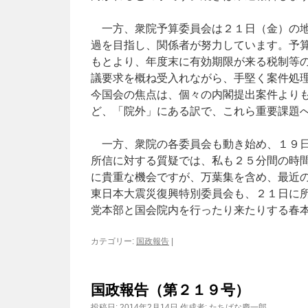
一方、衆院予算委員会は２１日（金）の地
過を目指し、関係者が努力しています。予
もとより、年度末に有効期限が来る税制等
議要求を概ね受入れながら、手堅く案件処
今国会の焦点は、個々の内閣提出案件より
ど、「院外」にある訳で、これら重要課題
一方、衆院の各委員会も動き始め、１９日
所信に対する質疑では、私も２５分間の時
に貴重な機会ですが、万葉集を含め、最近
東日本大震災復興特別委員会も、２１日に
党本部と国会院内を行ったり来たりする春
カテゴリー:
国政報告
|
国政報告（第２１９号）
投稿日:
2014年2月14日
作成者:
たちばな慶一郎