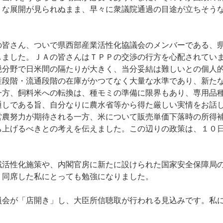
うな展開が見られぬまま、早々に衆議院通過の目途が立ちそう
皆さん、ついで県西部産業活性化協議会のメンバーである、
しました。ＪＡの皆さんはＴＰＰの交渉の行方を心配されてい
税分野で日米間の隔たりが大きく、当分妥結は難しいとの個人
産段階・流通段階の在庫がかつてなく大量な水準であり、新た
一方、飼料米への転換は、種モミの準備に限界もあり、専用品
通しである旨、自分なりに農水省等から得た厳しい実情をお話
営農努力が期待される一方、米について販売単価下落時の所得
ち上げるべきとの考えを伝えました。この辺りの政策は、１０
活性化施策や、内閣官房に新たに設けられた国家安全保障局
。同席した私にとっても勉強になりました。
会が「店開き」し、大臣所信聴取が行われる見込みです。私