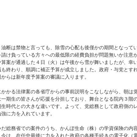
油断は禁物と言っても、除雪の心配も後僅かの期間となって
を請け負っている方々への最低限の経費負担が問題無いか注意
予算案が通過した４日（火）は午後から雪が舞いましたが、幸
議も終わり、順調に補正予算が成立しました。政府・与党とす
週からは新年度予算案の審議に入ります。
かかる法律案の各省庁からの事前説明をこなしながら、朝は
は一期生の皆さんが応援を分担しており、舞台となる院内３階
期生時代との大きな違いです。よって、党総務として政府側の
勉強に力を入れています。
だ総務省での案件のうち、かんぽ生命（株）の学資保険の内
。今は、在任中最後に力を入れた政府の各種手続きの電子化（