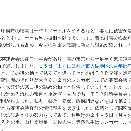
甲府市の積雪は一時１メートルを超えるなど、各地に被害が
るとともに、一日も早い復旧を願っています。普段は雪の心配
報の出し方も含め、今回の災害を教訓に新たな対策が望まれま
存連合会の常任理事会があり、雪の東京から一足早く東海道
山で過ごしました。
１５日（土）には射水市大島地区の青年部
たが、その後の動きで見立てが違ってきたのはＴＰＰ交渉を巡
ど諸国間の隔たりが大きく、２月のシンガポールでの閣僚会議
バマ大統領の来日後の詰めの動きと報告していました。しかし
一段進める流れの報道が相次ぎ、党内でも「ＴＰＰ対策委員会
が開かれました。私も、郵貯・簡保、政府調達などを扱う第２
府から閣僚会議直前の情勢報告を聴きました。依然として関税
一段の歩み寄りの努力をしてみて、週明けの２４－５日（月－
えるとの事。西川委員長、宮腰先生、赤澤先生はシンガポール
す。