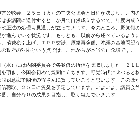
方公聴会、２５日（火）の中央公聴会と日程が決まり、月内
算は参議院に送付すると一か月で自然成立するので、年度内成
の改正法の処理も見通しが立ってきます。今のところ、野党側
理が進んでいる状況です。もっとも、以前から述べているよう
も、消費税引上げ、ＴＰＰ交渉、原発再稼働、沖縄の基地問題
への政府の対応という点では、これからが本当の正念場です。
（水）には内閣委員会で各閣僚の所信を聴取しました。２１
間を頂き、今国会初めて質問に立ちます。野党時代に比べると
の問題意識で閣僚の皆さんに質していこうと思います。このほ
所信聴取、２５日に質疑を予定しています。いよいよ、議員会
本番、自分なりの成果を目指し、取り組んでいきます。