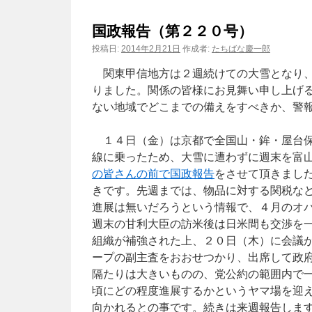
国政報告（第２２０号）
投稿日:
2014年2月21日
作成者:
たちばな慶一郎
関東甲信地方は２週続けての大雪となり、
りました。関係の皆様にお見舞い申し上げ
ない地域でどこまでの備えをすべきか、警
１４日（金）は京都で全国山・鉾・屋台保
線に乗ったため、大雪に遭わずに週末を富
の皆さんの前で国政報告
をさせて頂きまし
きです。先週までは、物品に対する関税な
進展は無いだろうという情報で、４月のオ
週末の甘利大臣の訪米後は日米間も交渉を
組織が補強された上、２０日（木）に会議
ープの副主査をおおせつかり、出席して政
隔たりは大きいものの、党公約の範囲内で
頃にどの程度進展するかというヤマ場を迎
向かれるとの事です。続きは来週報告しま