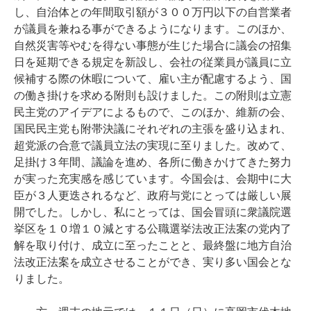
し、自治体との年間取引額が３００万円以下の自営業者
が議員を兼ねる事ができるようになります。このほか、
自然災害等やむを得ない事態が生じた場合に議会の招集
日を延期できる規定を新設し、会社の従業員が議員に立
候補する際の休暇について、雇い主が配慮するよう、国
の働き掛けを求める附則も設けました。この附則は立憲
民主党のアイデアによるもので、このほか、維新の会、
国民民主党も附帯決議にそれぞれの主張を盛り込まれ、
超党派の合意で議員立法の実現に至りました。改めて、
足掛け３年間、議論を進め、各所に働きかけてきた努力
が実った充実感を感じています。今国会は、会期中に大
臣が３人更迭されるなど、政府与党にとっては厳しい展
開でした。しかし、私にとっては、国会冒頭に衆議院選
挙区を１０増１０減とする公職選挙法改正法案の党内了
解を取り付け、成立に至ったことと、最終盤に地方自治
法改正法案を成立させることができ、実り多い国会とな
りました。