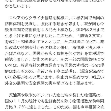
かと思います。
ロシアのウクライナ侵略を契機に、世界各国で自国の
防衛体制を見直し、強化する動きが強まり、我が国も今
後５年間で防衛費を４３兆円上積みし、GDP比２%まで
引き上げる事になりました。このため、「防衛３文書」
を改定・閣議決定するとともに、その財源について、歳
出改革や特別会計からの捻出と併せ、所得税・法人税・
たばこ税など、国民から広く負担を仰ぐ方針を党税調で
確認しました。防衛の強化と、その一部の国民負担につ
いては、報道各社の世論調査でも国民の皆様の一定の理
解はあるものの、今後とも丁寧に説明し、議論を深めて
いく必要があると思います。抑止力を高めつつ、幅広い
外交の展開で安全保障の実を挙げるよう望みます。
原油高や欧米のインフレ亢進に端を発した物価高は、
国の１１月の統計でも生鮮食品を除く物価指数が前年同
月比３.７%に達しました。このため、国も今年度第２次