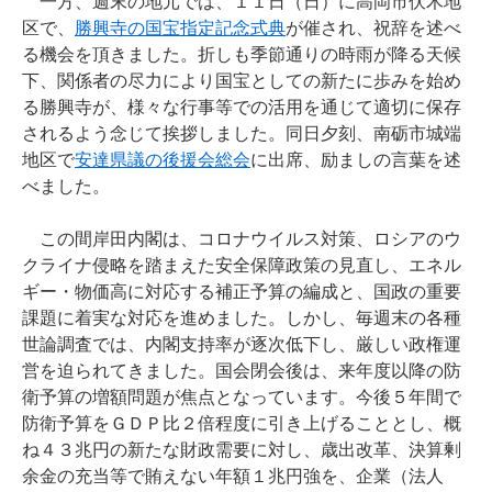
一方、週末の地元では、１１日（日）に高岡市伏木地
区で、
勝興寺の国宝指定記念式典
が催され、祝辞を述べ
る機会を頂きました。折しも季節通りの時雨が降る天候
下、関係者の尽力により国宝としての新たに歩みを始め
る勝興寺が、様々な行事等での活用を通じて適切に保存
されるよう念じて挨拶しました。同日夕刻、南砺市城端
地区で
安達県議の後援会総会
に出席、励ましの言葉を述
べました。
この間岸田内閣は、コロナウイルス対策、ロシアのウ
クライナ侵略を踏まえた安全保障政策の見直し、エネル
ギー・物価高に対応する補正予算の編成と、国政の重要
課題に着実な対応を進めました。しかし、毎週末の各種
世論調査では、内閣支持率が逐次低下し、厳しい政権運
営を迫られてきました。国会閉会後は、来年度以降の防
衛予算の増額問題が焦点となっています。今後５年間で
防衛予算をＧＤＰ比２倍程度に引き上げることとし、概
ね４３兆円の新たな財政需要に対し、歳出改革、決算剰
余金の充当等で賄えない年額１兆円強を、企業（法人