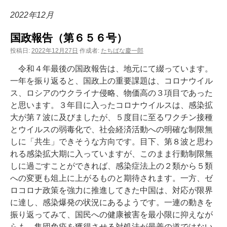
ン
2022年12月
ツ
国政報告（第６５６号）
へ
投稿日:
2022年12月27日
作成者:
たちばな慶一郎
ス
令和４年最後の国政報告は、地元にて綴っています。
一年を振り返ると、国政上の重要課題は、コロナウイル
キ
ス、ロシアのウクライナ侵略、物価高の３項目であった
ッ
と思います。３年目に入ったコロナウイルスは、感染拡
大が第７波に及びましたが、５度目に至るワクチン接種
プ
とウイルスの弱毒化で、社会経済活動への明確な制限無
しに「共生」できそうな方向です。目下、第８波と思わ
れる感染拡大期に入っていますが、このまま行動制限無
しに過ごすことができれば、感染症法上の２類から５類
への変更も俎上に上がるものと期待されます。一方、ゼ
ロコロナ政策を強力に推進してきた中国は、対応が限界
に達し、感染爆発の状況にあるようです。一連の動きを
振り返ってみて、国民への健康被害を最小限に抑えなが
らも、集団免疫を獲得させる対処法が最善の道ではない