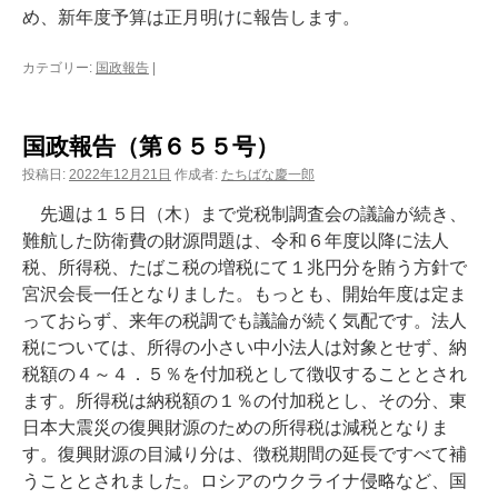
め、新年度予算は正月明けに報告します。
カテゴリー:
国政報告
|
国政報告（第６５５号）
投稿日:
2022年12月21日
作成者:
たちばな慶一郎
先週は１５日（木）まで党税制調査会の議論が続き、
難航した防衛費の財源問題は、令和６年度以降に法人
税、所得税、たばこ税の増税にて１兆円分を賄う方針で
宮沢会長一任となりました。もっとも、開始年度は定ま
っておらず、来年の税調でも議論が続く気配です。法人
税については、所得の小さい中小法人は対象とせず、納
税額の４～４．５％を付加税として徴収することとされ
ます。所得税は納税額の１％の付加税とし、その分、東
日本大震災の復興財源のための所得税は減税となりま
す。復興財源の目減り分は、徴税期間の延長ですべて補
うこととされました。ロシアのウクライナ侵略など、国