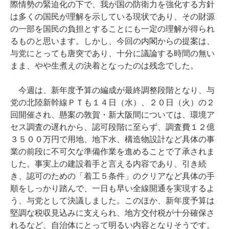
際情勢の緊迫化の下で、我が国の防衛力を強化する方針
は多くの国民が理解を示している現状であり、その財源
の一部を国民の負担とすることにも一定の理解が得られ
るものと思います。しかし、今回の内閣からの提案は、
与党にとっても唐突であり、十分に議論する時間の無い
まま、やや生煮えの決着となったのは残念でした。
今週は、新年度予算の編成が最終調整段階となり、与
党の北陸新幹線ＰＴも１４日（水）、２０日（火）の２
回開催され、懸案の敦賀・新大阪間については、環境ア
セス調査の遅れから、認可段階に至らず、調査費１２億
３５００万円で用地、地下水、構造物設計など具体の事
業の前段に不可欠な準備作業を進めることで了承されま
した。事実上の建設着手と言える内容であり、引き続
き、認可のための「着工５条件」のクリアなど具体の手
順をしっかり踏んで、一日も早い全線開通を実現するよ
う、与党として決議しました。このほか、新年度予算は
堅調な税収見込みに支えられ、地方交付税が十分確保さ
れるなど、自治体にとって明るい内容となりそうです。