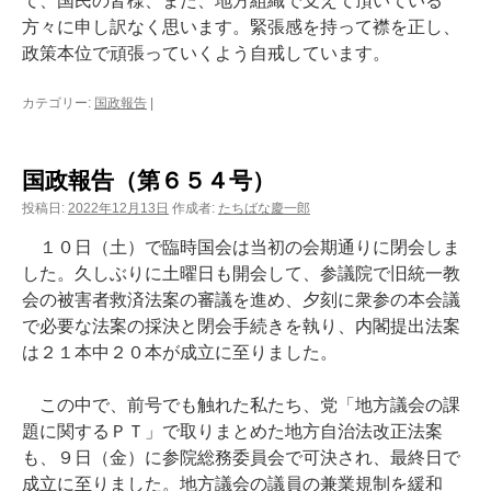
て、国民の皆様、また、地方組織で支えて頂いている
方々に申し訳なく思います。緊張感を持って襟を正し、
政策本位で頑張っていくよう自戒しています。
カテゴリー:
国政報告
|
国政報告（第６５４号）
投稿日:
2022年12月13日
作成者:
たちばな慶一郎
１０日（土）で臨時国会は当初の会期通りに閉会しま
した。久しぶりに土曜日も開会して、参議院で旧統一教
会の被害者救済法案の審議を進め、夕刻に衆参の本会議
で必要な法案の採決と閉会手続きを執り、内閣提出法案
は２１本中２０本が成立に至りました。
この中で、前号でも触れた私たち、党「地方議会の課
題に関するＰＴ」で取りまとめた地方自治法改正法案
も、９日（金）に参院総務委員会で可決され、最終日で
成立に至りました。地方議会の議員の兼業規制を緩和