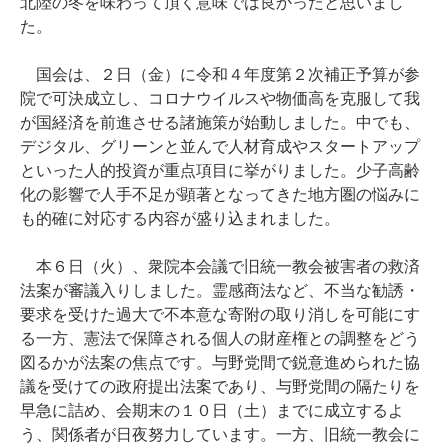
北陸の冬を味わって頂く意味では良かったと思いまし
た。
国会は、２日（金）に令和４年度第２次補正予算が参
院で可決成立し、コロナウイルスや物価高を克服して我
が国経済を前進させる諸施策が始動しました。中でも、
デジタル、グリーンと並んで人材育成やスタートアップ
といった人的投資が重点項目に挙がりました。少子高齢
化の影響で人手不足が顕著となってきた地方圏の悩みに
も的確に対応する内容が盛り込まれました。
本６日（火）、衆院本会議で旧統一教会被害者の救済
法案が審議入りしました。霊感商法など、不当な勧誘・
要求を受けた過大で不本意な寄附の取り消しを可能にす
る一方、憲法で保障される個人の財産権との調整をどう
図るかが法案の焦点です。与野党間で鋭意進められた協
議を受けての政府提出法案であり、与野党間の隔たりを
早急に詰め、会期末の１０日（土）までに成立するよ
う、関係者が日夜努力しています。一方、旧統一教会に