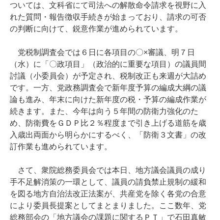
ついては、文科省にて司法への解散命令請求を視野に入
れた質問・報告徴収手続きが始まっており、請求の可否
の判断に向けて、鋭意作業が進められています。
党税制調査会では６日に各項目の〇×審議、明７日
（水）に「〇政項目」（政治的に重要な項目）の議員間
討議（小委員会）が予定され、税制改正も来週が大詰め
です。一方、党政務調査会で新年度予算の編成大綱の議
論も進み、年末に向けた新年度の税・予算の編成作業が
続きます。また、今年は向う５年間の防衛力強化のた
め、防衛費をＧＤＰ比２％程度まで引き上げる道筋を歳
入歳出両面から明らかにするべく、「防衛３文書」の改
訂作業も進められています。
さて、衆院総務委員会では本日、地方議会議員の成り
手不足解消策の一環として、議員の請負禁止規制の緩和
を図る地方自治法改正法案が、共産党を除く各党の合意
により委員長提案としてまとまりました。ここ数年、党
総務部会の「地方議会の課題に関するＰＴ」で石田真敏