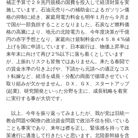
補正予算で２９兆円規模の国費を投入して経済対策を実
施しています。石油元売りへの補助金によるガソリン価
格の抑制に続き、家庭用電力料金も明年１月から９月ま
で国が一部負担することとなりました。石炭など燃料価
格の高騰により、地元の北陸電力も、今年度決算が千億
円の赤字予想となり、家庭向け規制料金の４５.８４%値
上げを国に申請しています。日本銀行は、物価上昇率は
来年末に向けて再び２%以下に落ち着くとしています
が、上振れリスクも皆無ではありません。来たる春闘で
の賃金水準の引き上げや、下請から元請への適正なコス
ト転嫁など、経済を成長・分配の両面で循環させていく
取り組みが欠かせません。ＤＸ、ＧＸ、スタートアップ
(起業)、研究開発といった分野を主に、成長戦略を着実
に実行する事が大切です。
以上、今年を振り返ってみましたが、我が党は旧統一
教会問題や閣僚の政治資金問題で政治不信を招いている
ことも事実であり、来年は襟を正し、緊張感を持って政
策遂行に邁進して行きたいと思います。北陸新幹線を含