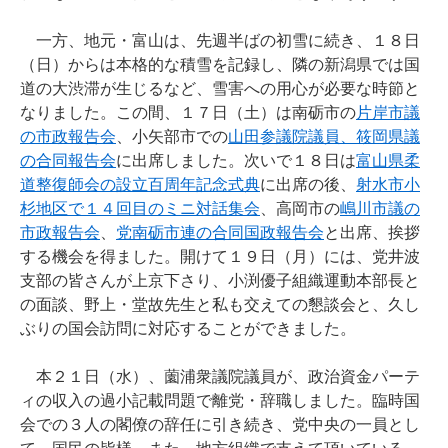
一方、地元・富山は、先週半ばの初雪に続き、１８日
（日）からは本格的な積雪を記録し、隣の新潟県では国
道の大渋滞が生じるなど、雪害への用心が必要な時節と
なりました。この間、１７日（土）は南砺市の
片岸市議
の市政報告会
、小矢部市での
山田参議院議員、筱岡県議
の合同報告会
に出席しました。次いで１８日は
富山県柔
道整復師会の設立百周年記念式典
に出席の後、
射水市小
杉地区で１４回目のミニ対話集会
、高岡市の
嶋川市議の
市政報告会
、
党南砺市連の合同国政報告会
と出席、挨拶
する機会を得ました。開けて１９日（月）には、党井波
支部の皆さんが上京下さり、小渕優子組織運動本部長と
の面談、野上・堂故先生と私も交えての懇談会と、久し
ぶりの国会訪問に対応することができました。
本２１日（水）、薗浦衆議院議員が、政治資金パーテ
ィの収入の過小記載問題で離党・辞職しました。臨時国
会での３人の閣僚の辞任に引き続き、党中央の一員とし