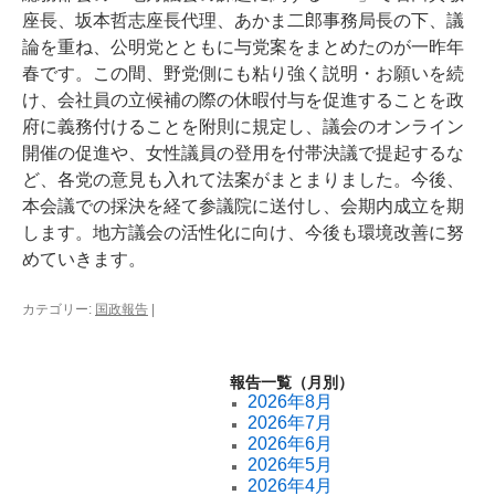
座長、坂本哲志座長代理、あかま二郎事務局長の下、議
論を重ね、公明党とともに与党案をまとめたのが一昨年
春です。この間、野党側にも粘り強く説明・お願いを続
け、会社員の立候補の際の休暇付与を促進することを政
府に義務付けることを附則に規定し、議会のオンライン
開催の促進や、女性議員の登用を付帯決議で提起するな
ど、各党の意見も入れて法案がまとまりました。今後、
本会議での採決を経て参議院に送付し、会期内成立を期
します。地方議会の活性化に向け、今後も環境改善に努
めていきます。
カテゴリー:
国政報告
|
報告一覧（月別）
2026年8月
2026年7月
2026年6月
2026年5月
2026年4月