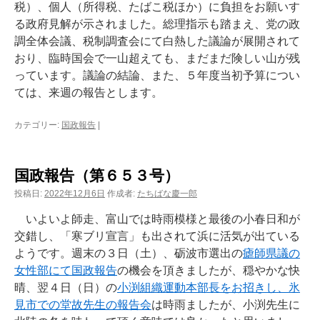
税）、個人（所得税、たばこ税ほか）に負担をお願いす
る政府見解が示されました。総理指示も踏まえ、党の政
調全体会議、税制調査会にて白熱した議論が展開されて
おり、臨時国会で一山超えても、まだまだ険しい山が残
っています。議論の結論、また、５年度当初予算につい
ては、来週の報告とします。
カテゴリー:
国政報告
|
国政報告（第６５３号）
投稿日:
2022年12月6日
作成者:
たちばな慶一郎
いよいよ師走、富山では時雨模様と最後の小春日和が
交錯し、「寒ブリ宣言」も出されて浜に活気が出ている
ようです。週末の３日（土）、砺波市選出の
瘧師県議の
女性部にて国政報告
の機会を頂きましたが、穏やかな快
晴、翌４日（日）の
小渕組織運動本部長をお招きし、氷
見市での堂故先生の報告会
は時雨ましたが、小渕先生に