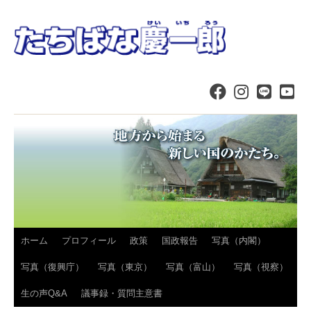
コ
ホーム
プロフィール
政策
国政報告
写真（内閣）
ン
写真（復興庁）
写真（東京）
写真（富山）
写真（視察）
テ
生の声Q&A
議事録・質問主意書