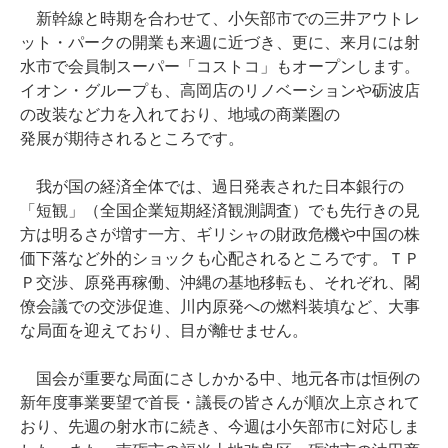
新幹線と時期を合わせて、小矢部市での三井アウトレ
ット・パークの開業も来週に近づき、更に、来月には射
水市で会員制スーパー「コストコ」もオープンします。
イオン・グループも、高岡店のリノベーションや砺波店
の改装など力を入れており、地域の商業圏の
発展が期待されるところです。
我が国の経済全体では、過日発表された日本銀行の
「短観」（全国企業短期経済観測調査）でも先行きの見
方は明るさが増す一方、ギリシャの財政危機や中国の株
価下落など外的ショックも心配されるところです。ＴＰ
Ｐ交渉、原発再稼働、沖縄の基地移転も、それぞれ、閣
僚会議での交渉促進、川内原発への燃料装填など、大事
な局面を迎えており、目が離せません。
国会が重要な局面にさしかかる中、地元各市は恒例の
新年度事業要望で首長・議長の皆さんが順次上京されて
おり、先週の射水市に続き、今週は小矢部市に対応しま