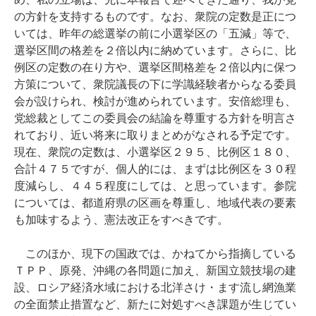
の方針を支持するものです。なお、衆院の定数是正につ
いては、昨年の総選挙の前に小選挙区の「五減」等で、
選挙区間の格差を２倍以内に納めています。さらに、比
例区の定数の在り方や、選挙区間格差を２倍以内に保つ
方策について、衆院議長の下に学識経験者からなる委員
会が設けられ、検討が進められています。安倍総理も、
党総裁としてこの委員会の結論を尊重する方針を明言さ
れており、近い将来に取りまとめがなされる予定です。
現在、衆院の定数は、小選挙区２９５、比例区１８０、
合計４７５ですが、個人的には、まずは比例区を３０程
度減らし、４４５程度にしては、と思っています。参院
については、都道府県の区画を尊重し、地域代表の要素
も加味するよう、憲法改正をすべきです。
このほか、現下の国政では、かねてから指摘している
ＴＰＰ、原発、沖縄の各問題に加え、新国立競技場の建
設、ロシア経済水域における北洋さけ・ます流し網漁業
の全面禁止措置など、新たに対処すべき課題が生じてい