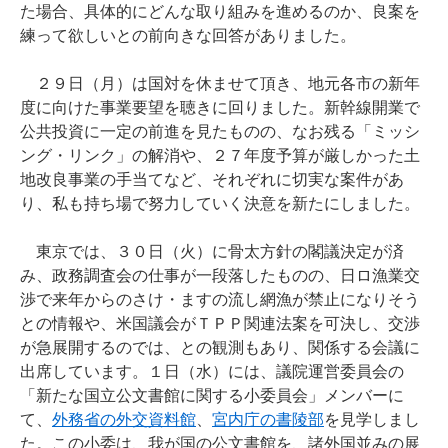
た場合、具体的にどんな取り組みを進めるのか、良案を
練って欲しいとの前向きな回答がありました。
２９日（月）は国対を休ませて頂き、地元各市の新年
度に向けた事業要望を聴きに回りました。新幹線開業で
公共投資に一定の前進を見たものの、なお残る「ミッシ
ング・リンク」の解消や、２７年度予算が厳しかった土
地改良事業の手当てなど、それぞれに切実な案件があ
り、私も持ち場で努力していく決意を新たにしました。
東京では、３０日（火）に骨太方針の閣議決定が済
み、政務調査会の仕事が一段落したものの、日ロ漁業交
渉で来年からのさけ・ますの流し網漁が禁止になりそう
との情報や、米国議会がＴＰＰ関連法案を可決し、交渉
が急展開するのでは、との観測もあり、関係する会議に
出席しています。１日（水）には、議院運営委員会の
「新たな国立公文書館に関する小委員会」メンバーに
て、
外務省の外交資料館
、
宮内庁の書陵部
を見学しまし
た。この小委は、我が国の公文書館を、諸外国並みの展