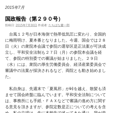
ン
2015年7月
ツ
国政報告（第２９０号）
へ
投稿日:
2015年7月30日
作成者:
たちばな慶一郎
ス
台風１２号が日本海側で熱帯低気圧に変わり、全国的
に梅雨明け、夏本番となりました。今週、国会では２８
キ
日（火）の衆院本会議で参院の選挙区是正法案が可決成
ッ
立し、平和安全法制も２７日（月）の参院本会議を経
て、参院の特別委での審議が始まりました。２９日
プ
（水）には、衆院の厚生労働委員会、経済産業委員会で
審議中の法案が採決されるなど、両院とも動き始めまし
た。
私自身は、先週末で「夏風邪」が峠を越え、散髪も済
ませて国会終盤に臨んでいます。平和安全法制について
は、事務所にも手紙・ＦＡＸなどで審議の進め方に関す
る意見を頂きますが、参院定数是正についての考えを含
め、私の立場は、先に本報告で述べてきた通り、我が党