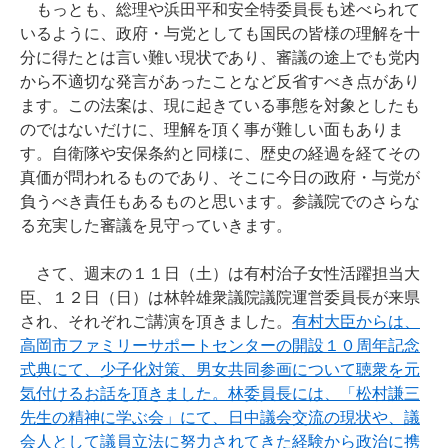
もっとも、総理や浜田平和安全特委員長も述べられて
いるように、政府・与党としても国民の皆様の理解を十
分に得たとは言い難い現状であり、審議の途上でも党内
から不適切な発言があったことなど反省すべき点があり
ます。この法案は、現に起きている事態を対象としたも
のではないだけに、理解を頂く事が難しい面もありま
す。自衛隊や安保条約と同様に、歴史の経過を経てその
真価が問われるものであり、そこに今日の政府・与党が
負うべき責任もあるものと思います。参議院でのさらな
る充実した審議を見守っていきます。
さて、週末の１１日（土）は有村治子女性活躍担当大
臣、１２日（日）は林幹雄衆議院議院運営委員長が来県
され、それぞれご講演を頂きました。
有村大臣からは、
高岡市ファミリーサポートセンターの開設１０周年記念
式典にて、少子化対策、男女共同参画について聴衆を元
気付けるお話を頂きました。
林委員長には、「松村謙三
先生の精神に学ぶ会」にて、日中議会交流の現状や、議
会人として議員立法に努力されてきた経験から政治に携