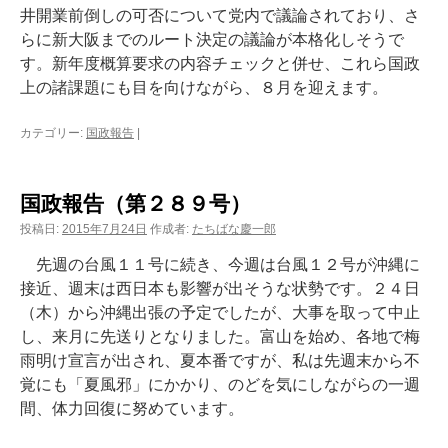
井開業前倒しの可否について党内で議論されており、さ
らに新大阪までのルート決定の議論が本格化しそうで
す。新年度概算要求の内容チェックと併せ、これら国政
上の諸課題にも目を向けながら、８月を迎えます。
カテゴリー:
国政報告
|
国政報告（第２８９号）
投稿日:
2015年7月24日
作成者:
たちばな慶一郎
先週の台風１１号に続き、今週は台風１２号が沖縄に
接近、週末は西日本も影響が出そうな状勢です。２４日
（木）から沖縄出張の予定でしたが、大事を取って中止
し、来月に先送りとなりました。富山を始め、各地で梅
雨明け宣言が出され、夏本番ですが、私は先週末から不
覚にも「夏風邪」にかかり、のどを気にしながらの一週
間、体力回復に努めています。