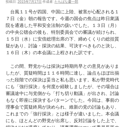
投稿日:
2015年7月17日
作成者:
たちばな慶一郎
台風１１号が四国、中国に上陸、被害が心配される１
７日（金）朝の報告です。今週の国会の焦点は昨日衆議
院を通過した平和安全法制の扱いでした。１３日（月）
の中央公聴会の後も、特別委員会での審議が続けられ、
１５日（水）に安倍総理出席の下、締めくくりの総括質
疑があり、討論・採決の結果、可決すべきものと決し、
１６日（木）の本会議に上程された訳です。
この間、野党からは採決は時期尚早との意見がありま
したが、質疑時間は１１６時間に達し、論点もほぼ出揃
った段階での採決は妥当と私も思います。私が野党時代
にも「強行採決」を何度か経験しましたが、その場合は
審議途中に与党側から「打ち切り動議」が出され、討論
もなく即座に採決するパターンでした。今回は、事前の
理事会で質疑終局が決められ、維新の党の討論もあり、
これまでの「強行採決」とは様子が違いました。本会議
にも、ほとんどの野党が出席し、反対討論をした上で、