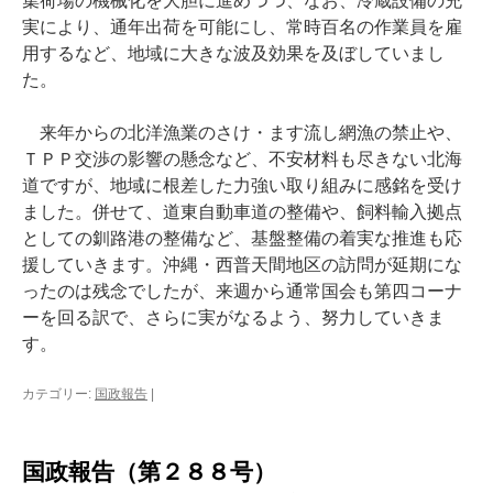
集荷場の機械化を大胆に進めつつ、なお、冷蔵設備の充
実により、通年出荷を可能にし、常時百名の作業員を雇
用するなど、地域に大きな波及効果を及ぼしていまし
た。
来年からの北洋漁業のさけ・ます流し網漁の禁止や、
ＴＰＰ交渉の影響の懸念など、不安材料も尽きない北海
道ですが、地域に根差した力強い取り組みに感銘を受け
ました。併せて、道東自動車道の整備や、飼料輸入拠点
としての釧路港の整備など、基盤整備の着実な推進も応
援していきます。沖縄・西普天間地区の訪問が延期にな
ったのは残念でしたが、来週から通常国会も第四コーナ
ーを回る訳で、さらに実がなるよう、努力していきま
す。
カテゴリー:
国政報告
|
国政報告（第２８８号）