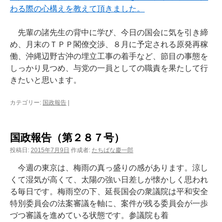
わる際の心構えを教えて頂きました。
先輩の諸先生の背中に学び、今日の国会に気を引き締
め、月末のＴＰＰ閣僚交渉、８月に予定される原発再稼
働、沖縄辺野古沖の埋立工事の着手など、節目の事態を
しっかり見つめ、与党の一員としての職責を果たして行
きたいと思います。
カテゴリー:
国政報告
|
国政報告（第２８７号）
投稿日:
2015年7月9日
作成者:
たちばな慶一郎
今週の東京は、梅雨の真っ盛りの感があります。涼し
くて湿気が高くて、太陽の強い日差しが懐かしく思われ
る毎日です。梅雨空の下、延長国会の衆議院は平和安全
特別委員会の法案審議を軸に、案件が残る委員会が一歩
づつ審議を進めている状態です。参議院も着