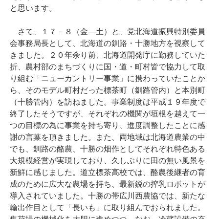
と思います。
さて、１７－８（金―土）と、党北海道振興特別委員
会事務局長として、北海道の釧路・十勝地方を視察して
きました。２０年余り前、北海道開発庁に勤務していた
折、農村部のまちづくりに国・道・町村皆で協力して取
り組む「ニューカントリー事業」に携わっていたことか
ら、そのモデル町村だった標茶町（釧路管内）と本別町
（十勝管内）を訪ねました。事業制度は平成１９年度で
終了したそうですが、それぞれの機関が垣根を越えて一
つの目標の為に事業を持ち寄り、進度調整したことに感
謝の言葉を頂きました。また、両地域は北海道農業の中
でも、釧路の酪農、十勝の畑作としてそれぞれ特色ある
大規模経営が実現しており、久しぶりに田の無い風景を
新鮮に感じました。道立標茶高校では、酪農後継者の育
成のために広大な農場を持ち、最新鋭の搾乳ロボットが
導入されていました。十勝の帯広川西農協では、新たな
輸出作目として「長いも」に取り組んでおられました。