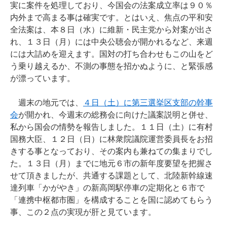
実に案件を処理しており、今国会の法案成立率は９０％
内外まで高まる事は確実です。とはいえ、焦点の平和安
全法案は、本８日（水）に維新・民主党から対案が出さ
れ、１３日（月）には中央公聴会が開かれるなど、来週
には大詰めを迎えます。国対の打ち合わせもこの山をど
う乗り越えるか、不測の事態を招かぬように、と緊張感
が漂っています。
週末の地元では、
４日（土）に第三選挙区支部の幹事
会
が開かれ、今週末の総務会に向けた議案説明と併せ、
私から国会の情勢を報告しました。１１日（土）に有村
国務大臣、１２日（日）に林衆院議院運営委員長をお招
きする事となっており、その案内も兼ねての集まりでし
た。１３日（月）までに地元６市の新年度要望を把握さ
せて頂きましたが、共通する課題として、北陸新幹線速
達列車「かがやき」の新高岡駅停車の定期化と６市で
「連携中枢都市圏」を構成することを国に認めてもらう
事、この２点の実現が肝と見ています。