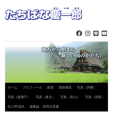
コ
ホーム
プロフィール
政策
国政報告
写真（内閣）
ン
写真（復興庁）
写真（東京）
写真（富山）
写真（視察）
テ
生の声Q&A
議事録・質問主意書