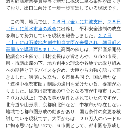
週も経済産業委員会等で新たに採決に至る案件が出てき
ており、出口に向けて一歩一歩前進している現状です。
この間、地元では、
２６日（金）に井波支部
、
２８日
（日）に射水市連の総会
に出席し、平和安全法制の成立
を期して努力している現状を報告しました。
２７日
（土）には石破地方創生担当大臣が来県され、朝日町と
高岡市で講演頂きました。
高岡の催しは、西部産業開発
協議会の主催で、川村会長ほか皆さんや、６市の市長、
県・市議出席の下、地方創生の理念や各地での取り組み
への期待とアドバイスを含め、大臣から力強く語って頂
きました。講演に先立ち、６市長共同で、国の新たな
「連携中枢都市圏」制度の適用を受けたい旨、要望があ
りました。従来は都市圏の中心となる市が中核市（人口
２０万人以上）である事が条件とされていたのですが、
北海道や山形県、京都府北部など、中核市が存在しない
地域でも都市圏形成の動きがあり、国も条件の変更を検
討している現状です。大臣からは、２０万人のハードル
に拘る思いは無いので、６市側として、都市圏を形成し