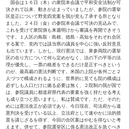
国会は１６日（木）の衆院本会議で平和安全法制が可
決されて以来、動きが止まっていましたが、参院の選挙
区是正について野党四党案を我が党も了承する所となり
ました。２４日（金）の参院本会議で可決の見込みで、
これを受けて衆院側も来週明けから審議を再開できそう
です。１人区の鳥取・島根、徳島・高知をそれぞれ合区
する案で、党内では該当県の議員を中心に強い反対意見
も出ています。しかし、現行憲法では、衆参両院の選挙
区の在り方について何ら定めがなく、法の下の平等の法
理が優先し、一票の格差をできるだけ是正すべきという
のが、最高裁の憲法判断です。米国の上院が各州ごと２
人づつで構成されるように、世界的に見ても院の構成は
必ずしも人口だけに拠る必要は無く、２院制の我が国で
は、参院議員に都道府県代表の要素を強く持たせる考え
も成り立つと思いますし、私は賛成です。ただ、そのた
めには憲法改正が必須であり、今日現在、司法府から違
憲判決を受けている以上、立法府として速やかに法的措
置を講じざるを得ず、今回の合区案はやむを得ないと考
えます。併せて、参院選挙区に係る憲法改正を急ぐべき