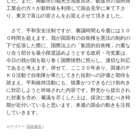
した。また、南砺市の福光土地改良区、砺波市の油田商
工業会の方々が新幹線を利用して国会見学に来て下さ
り、東京で富山の皆さんをお迎えさせて頂きました。
さて、平和安全法制ですが、審議時間も今週には１０
０時間を超えます。我が国固有の自衛権を憲法の制約の
下で拡張した際に、国際法上の「集団的自衛権」の重な
り合う部分を最小限度認めようとする政府・与党案は、
今日の我が国を取り巻く国際情勢に照らし、適切な対応
であると考えます。併せて、ここ２０年余り、国連のＰ
ＫＯ活動で自衛隊が果たしてきた役割への評価と期待を
踏まえ、平和維持活動にも、慎重かつできるだけ前向き
に対応しようと吟味された内容です。野党から提出され
た対案を含め、審議を尽くした上は、採決に進むべき時
期が近付いていると思います。来週の国会の動きを注視
していきます。
カテゴリー:
国政報告
|