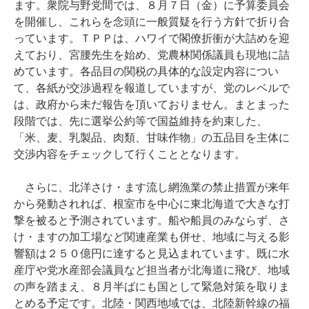
ます。衆院与野党間では、８月７日（金）に予算委員会
を開催し、これらを念頭に一般質疑を行う方針で折り合
っています。ＴＰＰは、ハワイで閣僚折衝が大詰めを迎
えており、宮腰先生を始め、党農林関係議員も現地に詰
めています。各品目の関税の具体的な設定内容につい
て、各紙が交渉過程を報道していますが、党のレベルで
は、政府から未だ報告を頂いておりません。まとまった
段階では、先に選挙公約等で国益維持を約束した、
「米、麦、乳製品、肉類、甘味作物」の五品目を主体に
交渉内容をチェックして行くこととなります。
さらに、北洋さけ・ます流し網漁業の禁止措置が来年
から発動されれば、根室市を中心に東北海道で大きな打
撃を被ると予測されています。船や船員のみならず、さ
け・ますの加工場など関連産業も併せ、地域に与える影
響額は２５０億円に達すると見込まれています。既に水
産庁や党水産部会議員など担当者が北海道に飛び、地域
の声を踏まえ、８月半ばにも国として緊急対策を取りま
とめる予定です。北陸・関西地域では、北陸新幹線の福