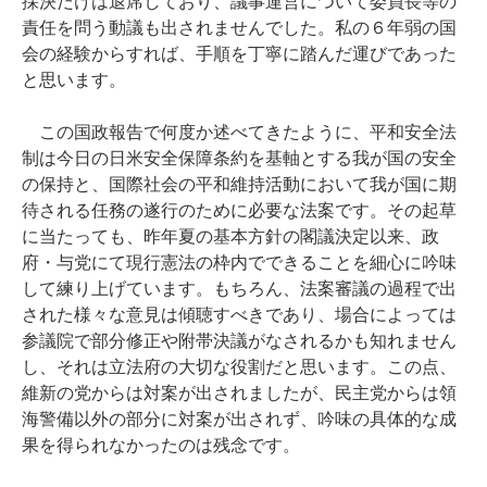
採決だけは退席しており、議事運営について委員長等の
責任を問う動議も出されませんでした。私の６年弱の国
会の経験からすれば、手順を丁寧に踏んだ運びであった
と思います。
この国政報告で何度か述べてきたように、平和安全法
制は今日の日米安全保障条約を基軸とする我が国の安全
の保持と、国際社会の平和維持活動において我が国に期
待される任務の遂行のために必要な法案です。その起草
に当たっても、昨年夏の基本方針の閣議決定以来、政
府・与党にて現行憲法の枠内でできることを細心に吟味
して練り上げています。もちろん、法案審議の過程で出
された様々な意見は傾聴すべきであり、場合によっては
参議院で部分修正や附帯決議がなされるかも知れません
し、それは立法府の大切な役割だと思います。この点、
維新の党からは対案が出されましたが、民主党からは領
海警備以外の部分に対案が出されず、吟味の具体的な成
果を得られなかったのは残念です。