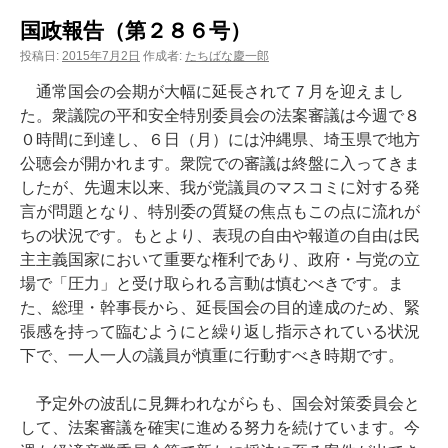
国政報告（第２８６号）
投稿日:
2015年7月2日
作成者:
たちばな慶一郎
通常国会の会期が大幅に延長されて７月を迎えまし
た。衆議院の平和安全特別委員会の法案審議は今週で８
０時間に到達し、６日（月）には沖縄県、埼玉県で地方
公聴会が開かれます。衆院での審議は終盤に入ってきま
したが、先週末以来、我が党議員のマスコミに対する発
言が問題となり、特別委の質疑の焦点もこの点に流れが
ちの状況です。もとより、表現の自由や報道の自由は民
主主義国家において重要な権利であり、政府・与党の立
場で「圧力」と受け取られる言動は慎むべきです。ま
た、総理・幹事長から、延長国会の目的達成のため、緊
張感を持って臨むようにと繰り返し指示されている状況
下で、一人一人の議員が慎重に行動すべき時期です。
予定外の波乱に見舞われながらも、国会対策委員会と
して、法案審議を確実に進める努力を続けています。今