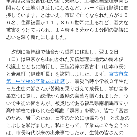
事業は災害公営住宅が全て完成し、土地区画整理事業も
間もなく土地引き渡しになるなど、ハード面は順調に進
捗しています。とはいえ、市民で亡くなられた方が１５
６名、住家被害が１１，８５５世帯に上るなど、甚大な
被害をうけておられ、１４時４６分から１分間の黙祷に
思いを深く新たにしました。
夕刻に新幹線で仙台から盛岡に移動し、翌１２日
（日）は東京から出向かれた安倍総理に地元の鈴木俊一
代議士とともに随行し、三陸沿岸の宮古市（山本市長）
と岩泉町（伊達町長）を訪問しました。まず、
宮古市立
第一中学校の卒業式に出席
し、震災当時小学校３年生だ
った生徒の皆さんが苦難を乗り越えて成長し、学び舎を
巣立つに際し、総理から激励の言葉を贈られました。つ
いで生徒の皆さんが、被災地である福島県南相馬市立小
高中学校で作られた合唱曲「群青」を歌い、皆で「宮古
のため、岩手のため、日本のために頑張ろう!」と決意の
こぶしを挙げました。私にとって、卒業式に立ち会うの
は、市長時代以来の出来事でしたが、生徒の皆さんの