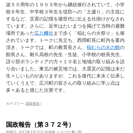
波５０周年の１９０３年から継続催行されていて、小学
校６年生、中学校３年生を堤防への「土盛り」の主役に
するなど、災害の記憶を後世代に伝える仕掛けがなされ
ています。さらに、近年はたいまつを掲げて当時の避難
場所であった
広八幡社
まで歩く「稲むらの火祭り」も催
されています。トークに先立ち、西岡町長に町内を案内
頂き、トークでは、町の教育長さん、
稲むらの火の館
の
館長さん、耐久高校の先生・生徒、小学校の校長先生、
語り部ボランティアの方々１０名と地域の取り組みを語
り合いました。東北の被災地では、大震災の記憶は未だ
生々しいものがありますが、これを後代に末永く伝承し
ていくうえで、広川町の皆さんの取り組みに学ぶ点は
多々あると感じた次第です。
カテゴリー:
国政報告
|
国政報告（第３７２号）
投稿日:
2017年3月22日
作成者:
たちばな慶一郎