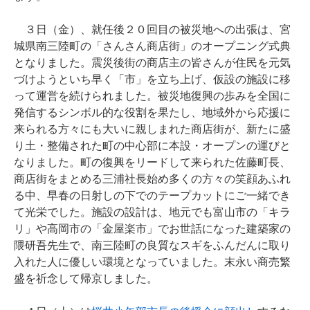
３日（金）、就任後２０回目の被災地への出張は、宮
城県南三陸町の「さんさん商店街」のオープニング式典
となりました。震災後街の商店主の皆さんが住民を元気
づけようといち早く「市」を立ち上げ、仮設の施設に移
って運営を続けられました。被災地復興の歩みを全国に
発信するシンボル的な役割を果たし、地域外から応援に
来られる方々にも大いに親しまれた商店街が、新たに盛
り土・整備された町の中心部に本設・オープンの運びと
なりました。町の復興をリードして来られた佐藤町長、
商店街をまとめる三浦社長始め多くの方々の笑顔あふれ
る中、早春の日射しの下でのテープカットにご一緒でき
て光栄でした。施設の設計は、地元でも富山市の「キラ
リ」や高岡市の「金屋楽市」でお世話になった建築家の
隈研吾先生で、南三陸町の良質なスギをふんだんに取り
入れた人に優しい環境となっていました。末永い商売繁
盛を祈念して帰京しました。