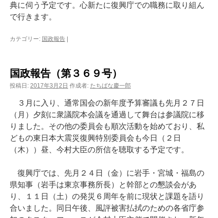
典に伺う予定です。心新たに復興庁での職務に取り組ん
で行きます。
カテゴリー:
国政報告
|
国政報告（第３６９号）
投稿日:
2017年3月2日
作成者:
たちばな慶一郎
３月に入り、通常国会の新年度予算審議も先月２７日
（月）夕刻に衆議院本会議を通過して舞台は参議院に移
りました。その他の委員会も順次活動を始めており、私
どもの東日本大震災復興特別委員会も今日（２日
（木））昼、今村大臣の所信を聴取する予定です。
復興庁では、先月２４日（金）に岩手・宮城・福島の
県知事（岩手は東京事務所長）と幹部との懇談会があ
り、１１日（土）の発災６周年を前に現状と課題を語り
合いました。同日午後、風評被害払拭のための各省庁参