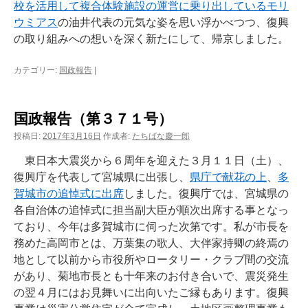
校を活用して複合体験施設の運営に乗り出しているモリ
ウミアス
の油井代表の元気な姿を思い浮かべつつ、復興
の取り組みへの想いを深く新たにして、帰京しました。
カテゴリー:
国政報告
|
国政報告（第３７１号）
投稿日:
2017年3月16日
作成者:
たちばな慶一郎
東日本大震災から６周年を迎えた３月１１日（土）、
復興庁を代表して宮城県に出張し、
県庁で献花の上
、
多
賀城市の追悼式に出席
しました。復興庁では、宮城県の
各自治体の追悼式に担当副大臣が順次出席する事となっ
ており、今年は多賀城市に伺った次第です。私が市長を
務めた高岡市とは、万葉集の歌人、大伴家持卿の終焉の
地として以前から市役所やロータリー・クラブ間の交流
があり、菊地市長とも十年来のお付き合いで、震災発生
の翌４月にはお見舞いに出向いたご縁もあります。復興