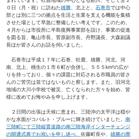
まれています。牡鹿地域の中心となる鮎川、そして翌２
０日（月・祝）に訪ねた
雄勝
、北上と、
石巻市
では中心
部とは別に三つの拠点を生活と生業を支える機能を集積
させた場として早急に整備したい考えです。このため、
４月からは市役所に半島復興事業部を設け、事業の促進
を図る旨、亀山市長、菅原副市長、丹野議長、大森副議
長ほか皆さんのお話を伺いました。
石巻市は平成１７年に石巻、牡鹿、雄勝、河北、河
南、北上、桃生の１市６町が合併し、５５５km²の広が
りを持っており、個々の課題に対応される市職員の皆さ
んのご苦労は並ではないものと察します。また、旧河北
地域の大川小学校で被災、亡くなられた方々を始め、皆
様に改めてお悔やみを申し上げます。
２日間の出張は天候に恵まれ、三陸沖の太平洋は穏や
かな水面がコバルト・ブルーに輝き続けていました。
南
三陸町にて三陸縦貫道路の南三陸海岸インターチェンジ
の開通式典でお祝いを申し述べ、
佐藤町長や、
雄勝の廃