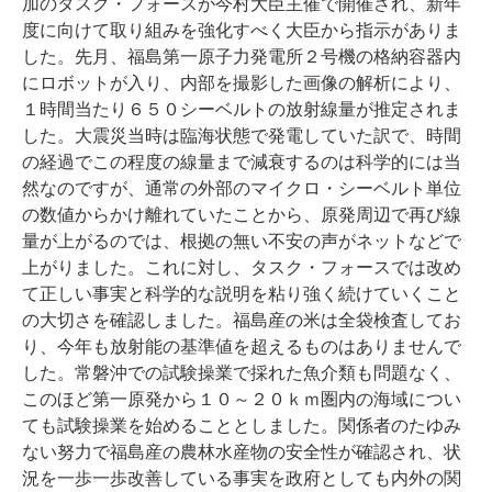
加のタスク・フォースが今村大臣主催で開催され、新年
度に向けて取り組みを強化すべく大臣から指示がありま
した。先月、福島第一原子力発電所２号機の格納容器内
にロボットが入り、内部を撮影した画像の解析により、
１時間当たり６５０シーベルトの放射線量が推定されま
した。大震災当時は臨海状態で発電していた訳で、時間
の経過でこの程度の線量まで減衰するのは科学的には当
然なのですが、通常の外部のマイクロ・シーベルト単位
の数値からかけ離れていたことから、原発周辺で再び線
量が上がるのでは、根拠の無い不安の声がネットなどで
上がりました。これに対し、タスク・フォースでは改め
て正しい事実と科学的な説明を粘り強く続けていくこと
の大切さを確認しました。福島産の米は全袋検査してお
り、今年も放射能の基準値を超えるものはありませんで
した。常磐沖での試験操業で採れた魚介類も問題なく、
このほど第一原発から１０～２０ｋｍ圏内の海域につい
ても試験操業を始めることとしました。関係者のたゆみ
ない努力で福島産の農林水産物の安全性が確認され、状
況を一歩一歩改善している事実を政府としても内外の関