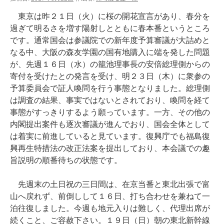
東京は昨２１日（火）に桜の開花宣言があり、春分を
過ぎて明るさを増す陽射しとともに春本番というところ
です。通常国会は参議院での新年度予算審議が大詰めと
なる中、大阪の森友学園の国有地購入に端を発した問題
が、先週１６日（水）の籠池理事長の安倍総理側からの
寄付を受けたとの発言を受け、明２３日（木）に衆参の
予算委員会で証人喚問を行う事態となりました。総理側
は調査の結果、事実ではないとされており、喚問を経て
事態がすっきりするよう願っています。一方、その他の
内閣提出案件も逐次審議が進んでおり、国会全体として
は着実に前進していると見ています。復興庁でも福島復
興再生特措法の改正法案を提出しており、本会議での趣
旨説明の順番待ちの状態です。
先週末の土日祝の三日間は、在京当番と東北出張で富
山へ戻れず、前倒しして１６日、打ち合わせを兼ねて一
泊往復しました。今週も地元入りは難しく、代理出席が
続くこと、ご容赦下さい。１９日（日）朝の東北新幹線