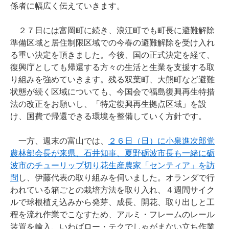
係者に幅広く伝えていきます。
２７日には富岡町に続き、浪江町でも町長に避難解除
準備区域と居住制限区域での今春の避難解除を受け入れ
る重い決定を頂きました。今後、国の正式決定を経て、
復興庁としても帰還する方々の生活と生業を支援する取
り組みを強めていきます。残る双葉町、大熊町など避難
状態が続く区域についても、今国会で福島復興再生特措
法の改正をお願いし、「特定復興再生拠点区域」を設
け、国費で帰還できる環境を整備していく方針です。
一方、週末の富山では、
２６日（日）に小泉進次郎党
農林部会長が来県、石井知事、夏野砺波市長も一緒に砺
波市のチューリップ切り花生産農家「センティア」を訪
問
し、伊藤代表の取り組みを伺いました。オランダで行
われている箱ごとの栽培方法を取り入れ、４週間サイク
ルで球根植え込みから発芽、成長、開花、取り出しと工
程を流れ作業でこなすため、アルミ・フレームのレール
装置を輸入、いわばロー・テクでしゃがまない立ち作業