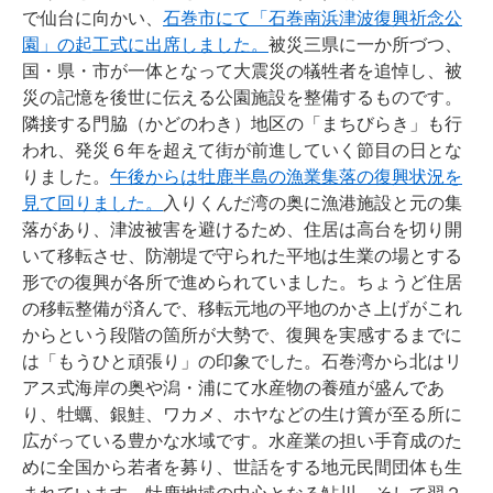
で仙台に向かい、
石巻市にて「石巻南浜津波復興祈念公
園」の起工式に出席しました。
被災三県に一か所づつ、
国・県・市が一体となって大震災の犠牲者を追悼し、被
災の記憶を後世に伝える公園施設を整備するものです。
隣接する門脇（かどのわき）地区の「まちびらき」も行
われ、発災６年を超えて街が前進していく節目の日とな
りました。
午後からは牡鹿半島の漁業集落の復興状況を
見て回りました。
入りくんだ湾の奥に漁港施設と元の集
落があり、津波被害を避けるため、住居は高台を切り開
いて移転させ、防潮堤で守られた平地は生業の場とする
形での復興が各所で進められていました。ちょうど住居
の移転整備が済んで、移転元地の平地のかさ上げがこれ
からという段階の箇所が大勢で、復興を実感するまでに
は「もうひと頑張り」の印象でした。石巻湾から北はリ
アス式海岸の奥や潟・浦にて水産物の養殖が盛んであ
り、牡蠣、銀鮭、ワカメ、ホヤなどの生け簀が至る所に
広がっている豊かな水域です。水産業の担い手育成のた
めに全国から若者を募り、世話をする地元民間団体も生