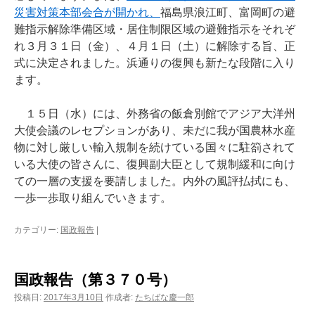
災害対策本部会合が開かれ、
福島県浪江町、富岡町の避
難指示解除準備区域・居住制限区域の避難指示をそれぞ
れ３月３１日（金）、４月１日（土）に解除する旨、正
式に決定されました。浜通りの復興も新たな段階に入り
ます。
１５日（水）には、外務省の飯倉別館でアジア大洋州
大使会議のレセプションがあり、未だに我が国農林水産
物に対し厳しい輸入規制を続けている国々に駐箚されて
いる大使の皆さんに、復興副大臣として規制緩和に向け
ての一層の支援を要請しました。内外の風評払拭にも、
一歩一歩取り組んでいきます。
カテゴリー:
国政報告
|
国政報告（第３７０号）
投稿日:
2017年3月10日
作成者:
たちばな慶一郎