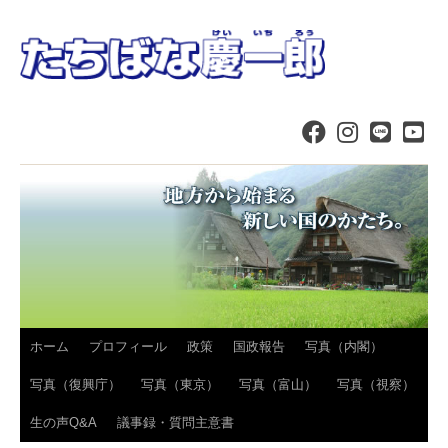
コ
ホーム
プロフィール
政策
国政報告
写真（内閣）
ン
写真（復興庁）
写真（東京）
写真（富山）
写真（視察）
テ
生の声Q&A
議事録・質問主意書