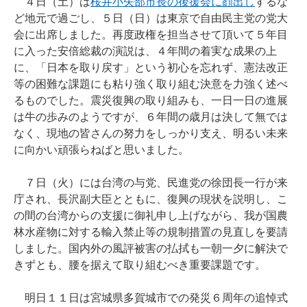
４日（土）は
桜井小矢部市長の後援会に顔出し
するな
ど地元で過ごし、５日（日）は東京で自由民主党の党大
会に出席しました。再度政権を担当させて頂いて５年目
に入った安倍総裁の演説は、４年間の着実な成果の上
に、「日本を取り戻す」という初心を忘れず、憲法改正
等の困難な課題にも粘り強く取り組む決意を力強く述べ
るものでした。震災復興の取り組みも、一日一日の進展
は牛の歩みのようですが、６年間の歳月は決して無では
なく、現地の皆さんの努力をしっかり支え、明るい未来
に向かい頑張らねばと思いました。
７日（火）には台湾の与党、民進党の徐団長一行が来
庁され、長沢副大臣とともに、復興の現状を説明し、こ
の間の台湾からの支援に御礼申し上げながら、我が国農
林水産物に対する輸入禁止等の規制措置の見直しを要請
しました。国内外の風評被害の払拭も一朝一夕に解決で
きずとも、腰を据えて取り組むべき重要課題です。
明日１１日は宮城県多賀城市での発災６周年の追悼式