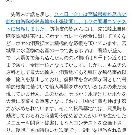
先週末に話を戻し、
２４日（金）は宮城県東松島市の
航空自衛隊松島基地を出張訪問し、ホヤの調理コンテス
トに出席しました。
防衛省の皆さんには、先に陸上自衛
隊多賀城駐屯地にてホヤ・カレーを給食に出して頂くな
ど、ホヤの消費拡大に積極的な応援を頂いています。宮
城県の水産物の名産の一つであるホヤは、養殖が盛ん
で、大震災で落ち込んだものの水揚げは５千トン近くに
まで戻り、全国一位となっています。しかし、キムチの
原料として最大の輸入・消費地である韓国が原発事故以
来、輸入を禁止しており、復興庁を含め我が国として科
学的根拠に基づいて輸入再開を求めているものの未だ実
現していません。このため、せっかく水揚げしたホヤを
大量に廃棄する事態となっており、国内消費も伸ばす努
力が求められています。そこで松島基地では、震災時も
勤務しておられた時藤司令始め皆さんがホヤを生かした
メニューを開発・提案しようとコンテストを企画下さ
り、復興庁も招待頂いた次第です。調理を担当される隊