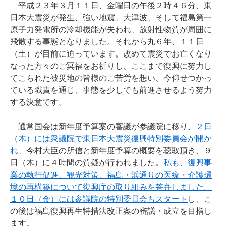
平成２３年３月１１日、金曜日の午後２時４６分、東
日本大震災が発生、強い地震、大津波、そして福島第一
原子力発電所の冷却機能が失われ、放射性物質が周囲に
飛散する事態となりました。それから丸６年、１１日
（土）が目前に迫っています。改めて震災でお亡くなり
なった方々のご冥福をお祈りし、ここまで復興に努力し
てこられた被災地の皆様のご苦労を想い、今仰せつかっ
ている職責を通じ、事態を少しでも前進させるよう努力
する決意です。
通常国会は新年度予算案の審議が参議院に移り、
２日
（木）には衆議院で東日本大震災復興特別委員会が開か
れ
、今村大臣の所信と新年度予算の概要を聴取頂き、９
日（木）に４時間の質疑が行われました。
私も、復興事
業の執行促進、観光対策、福島・浜通りの医療・介護環
境の再構築について復興庁の取り組みを答弁しました。
１０日（金）には参議院の特別委員会もスタート
し、こ
の後は福島復興再生特措法改正案の審議・成立を目指し
ます。