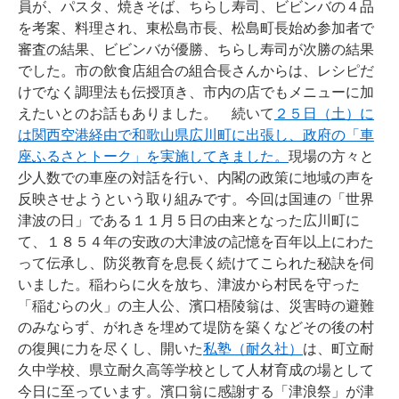
員が、パスタ、焼きそば、ちらし寿司、ビビンバの４品
を考案、料理され、東松島市長、松島町長始め参加者で
審査の結果、ビビンバが優勝、ちらし寿司が次勝の結果
でした。市の飲食店組合の組合長さんからは、レシピだ
けでなく調理法も伝授頂き、市内の店でもメニューに加
えたいとのお話もありました。 続いて
２５日（土）に
は関西空港経由で和歌山県広川町に出張し、政府の「車
座ふるさとトーク」を実施してきました。
現場の方々と
少人数での車座の対話を行い、内閣の政策に地域の声を
反映させようという取り組みです。今回は国連の「世界
津波の日」である１１月５日の由来となった広川町に
て、１８５４年の安政の大津波の記憶を百年以上にわた
って伝承し、防災教育を息長く続けてこられた秘訣を伺
いました。稲わらに火を放ち、津波から村民を守った
「稲むらの火」の主人公、濱口梧陵翁は、災害時の避難
のみならず、がれきを埋めて堤防を築くなどその後の村
の復興に力を尽くし、開いた
私塾（耐久社）
は、町立耐
久中学校、県立耐久高等学校として人材育成の場として
今日に至っています。濱口翁に感謝する「津浪祭」が津