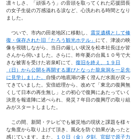
凛々しさ、「頑張ろう」の音頭を取ってくれた応援団長
の女子生徒の万感溢れる涙など、心洗われる時間となり
ました。
ついで、市内の田老地区に移動し、
震災遺構として修
復・保存された旧「たろう観光ホテル」
にて、津波の映
像を視聴しながら、当日の厳しい状況を松本社長ほか皆
さんから伺いました。さらに、昨年夏の台風１０号で大
きな被害を受けた岩泉町にて、
復旧を終え、１９日
（日）から公開を再開する運びとなった龍泉洞を一足先
に見学しました。
自慢の地底湖の蒼く澄んだ水面が戻っ
てきていました。安倍総理から、改めて「東北の復興無
くして日本の再生無し」との初心で復興にあたっていく
決意を報道陣に述べられ、発災７年目の復興庁の取り組
みがスタートしました。
この間、新聞・テレビでも被災地の現状と課題を様々
な角度から取り上げて頂き、風化を防ぐ効果があったと
感じています。また、
１０日（金）夕刻、官邸で原子力