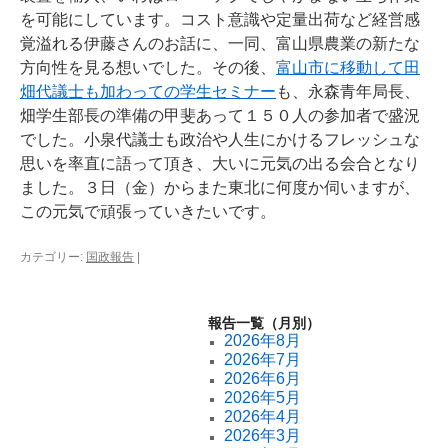
を可能にしています。コスト意識や定量出荷など経営感
覚溢れる伊藤さんのお話に、一同、富山県農業の新たな
方向性を見る想いでした。その後、
富山市に移動して田
畑代議士も加わっての学生セミナー
も、永森青年局長、
畑学生部長の準備の甲斐あって１５０人の参加者で盛況
でした。小泉代議士も政治や人生にかけるフレッシュな
思いを率直に語って頂き、大いに元気の出る会合となり
ました。３日（金）からまた東北に何度か伺いますが、
この元気で頑張っていきたいです。
カテゴリー:
国政報告
|
報告一覧（月別）
2026年8月
2026年7月
2026年6月
2026年5月
2026年4月
2026年3月