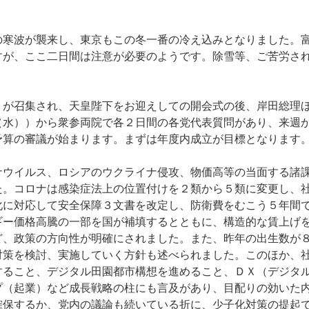
寒波が襲来し、東京もこの冬一番の冷え込みとなりました。
すが、ここ二日間は注意が必要のようです。除雪等、ご苦労さ
が召集され、天皇陛下をお迎えしての開会式の後、岸田総理
（水））から衆参両院で各２日間の各党代表質問があり、来週
予算の審議が始まります。まずは年度内成立が目標となります
ウイルス、ロシアのウクライナ侵攻、物価高等の当面する諸
た。コロナは感染症法上の位置付けを２類から５類に変更し、
化に対応して安全保障３文書を改定し、防衛費をむこう５年間
ギー価格高騰の一部を国が補填するとともに、構造的な賃上げ
ど、政策の方向性が明確にされました。また、昨年の出生数が
対策を検討、実施していく方針も述べられました。このほか、
すること、デジタル田園都市構想を進めること、ＤＸ（デジタ
プ（起業）など成長戦略の柱にも言及があり、目配りの効いた
確保するか、党内の議論も続いている折に、少子化対策の提起