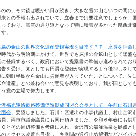
のの、その後は暖かい日が続き、大きな雪の山もいつの間に
襲来との予報も出されていて、立春までは要注意でしょうか。
入っており、雪雲の通り道となって特に積雪が多かった県西北
ます。
渡島の金山の世界文化遺産登録実現を目指すＰＴ」座長を拝命
戸時代から明治期にかけて、世界でも屈指の金鉱山として隆盛
産に登録するべく、政府において提案書の準備が進められてお
報告を受け、党としても円滑な登録が実現するよう後押しをし
期に朝鮮半島から金山に労働者が入っていたことについて、先
革命遺産」との兼ね合いで意見を表明しており、我が国として
よう党の立場で努力します。
金沢福光連絡道路整備促進期成同盟会会長として、午前に石川
に面会
、要望しました。石川１区選出の小森代議士、村山金沢
議員、両市市議会議員にも同行頂きました。令和６年春にも供
ＩＣとその周辺整備も考慮に入れ、金沢市の湯涌温泉を拠点と
へのアクセス改善も目指し、冬季間の通行止め解消などバイパ