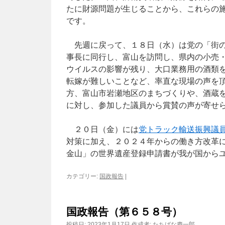
たに財源問題が生じることから、これらの
です。
先週に戻って、１８日（水）は党の「街の
事長に同行し、富山を訪問し、県内の小売
ウイルスの影響が残り、大口業務用の酒類
転嫁が難しいことなど、率直な現場の声を
方、富山市岩瀬地区のまちづくりや、酒蔵
に対し、参加した議員から賞賛の声が寄せ
２０日（金）には
党トラック輸送振興議
対策に加え、２０２４年からの働き方改革
金山」の世界遺産登録申請書が我が国から
カテゴリー:
国政報告
|
国政報告（第６５８号）
投稿日:
2023年1月17日
作成者:
たちばな慶一郎