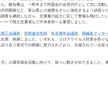
した。馳知事は、一昨年まで同盟会の会長代行として共に活動
の共同開催など、富山県との連携をさらに強化するよう頑張り
地調査を継続しながら、交通量の拡大に応じて整備を検討した
ンバーで国土交通省など中央各所へも要望しました。
水商工会議所
、
党県連女性部
、
氷見青年会議所
、
県鍼灸マッサ
に出席、挨拶しました。いずれも、コロナウイルス対策を取り
ら語り合う形式での開催に努力されており、主催されている皆
。
月）の通常国会召集に向けて、徐々に動きが出てきました。