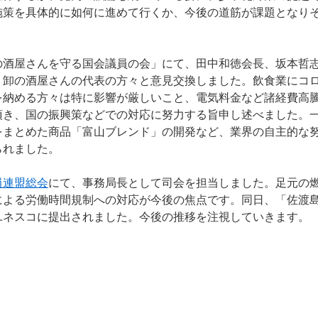
施策を具体的に如何に進めて行くか、今後の道筋が課題となり
酒屋さんを守る国会議員の会」にて、田中和徳会長、坂本哲
・卸の酒屋さんの代表の方々と意見交換しました。飲食業にコ
を納める方々は特に影響が厳しいこと、電気料金など諸経費高
頂き、国の振興策などでの対応に努力する旨申し述べました。
をまとめた商品「富山ブレンド」の開発など、業界の自主的な
られました。
員連盟総会
にて、事務局長として司会を担当しました。足元の
による労働時間規制への対応が今後の焦点です。同日、「佐渡
ユネスコに提出されました。今後の推移を注視していきます。