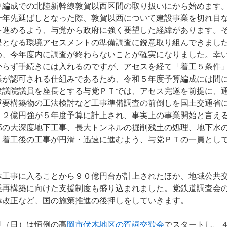
編成での北陸新幹線敦賀以西区間の取り扱いにから始めます
一年先延ばしとなった際、敦賀以西について建設事業を切れ目
を進めるよう、与党から政府に強く要望した経緯があります。
提となる環境アセスメントの準備調査に鋭意取り組んできまし
め、今年度内に調査が終わらないことが確実になりました。幸
からず手続きには入れるのですが、アセスを経て「着工５条件
業が認可される仕組みであるため、令和５年度予算編成には間
衆議院議員を座長とする与党ＰＴでは、アセス完遂を前提に、
重要構築物の工法検討など工事準備調査の前倒しを国土交通省
１２億円強が５年度予算に計上され、事実上の事業開始と言え
部の大深度地下工事、長大トンネルの掘削残土の処理、地下水
、着工後の工事が円滑・迅速に進むよう、与党ＰＴの一員とし
工事に入ることから９０億円台が計上されたほか、地域公共
業再構築に向けた支援制度も盛り込まれました。党鉄道調査会
律改正など、国の施策推進の後押しをしていきます。
（日）は恒例の高
岡市伏木地区の賀詞交歓会
でスタートし、