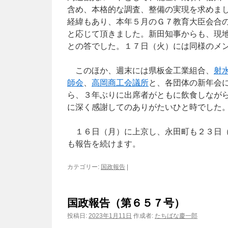
含め、本格的な調査、整備の実現を求めま
経緯もあり、本年５月のＧ７教育大臣会合
と応じて頂きました。新田知事からも、現
との答でした。１７日（火）には同様のメ
このほか、週末には県板金工業組合、
射
師会
、
高岡商工会議所
と、各団体の新年会
ら、３年ぶりに出席者がともに飲食しなが
に深く感謝してのありがたいひと時でした
１６日（月）に上京し、永田町も２３日（
も報告を続けます。
カテゴリー:
国政報告
|
国政報告（第６５７号）
投稿日:
2023年1月11日
作成者:
たちばな慶一郎