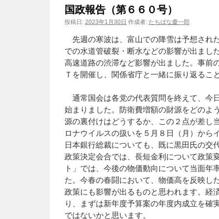
国政報告（第６６０号）
ン
投稿日:
2023年1月30日
作成者:
たちばな慶一郎
ツ
先週の寒波は、富山での降雪は予想された
での水道管破裂・断水などの影響が出まし
へ
高速道路の渋滞など影響が出ました。事前
ス
Ｔを開催し、関係省庁と一緒に振り返るこ
キ
通常国会は各党の代表質問を終えて、今日
ッ
始まりました。防衛費増額の財源をどのよ
源の裏付けはどうするか、この２点が差し
プ
ロナウイルスの扱いを５月８日（月）から
日本銀行総裁についても、既に黒田氏の交
政策決定会合では、長短金利について政策
ト」では、今後の物価動向について当面年
た。今春の春闘において、物価高を反映し
政策にも影響が出るものと思われます。経
り、まずは新年度予算案の年度内成立を確
ではないかと思います。