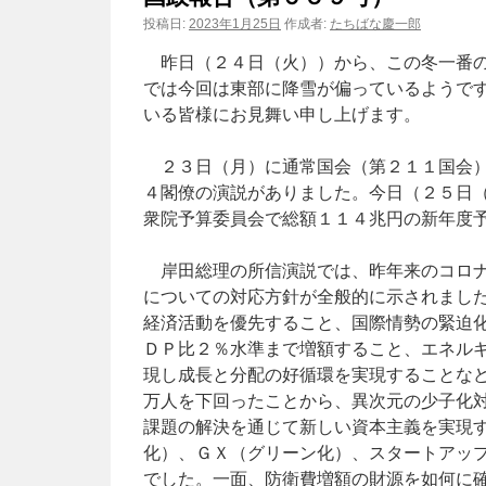
投稿日:
2023年1月25日
作成者:
たちばな慶一郎
昨日（２４日（火））から、この冬一番の
では今回は東部に降雪が偏っているようで
いる皆様にお見舞い申し上げます。
２３日（月）に通常国会（第２１１国会）
４閣僚の演説がありました。今日（２５日
衆院予算委員会で総額１１４兆円の新年度
岸田総理の所信演説では、昨年来のコロナ
についての対応方針が全般的に示されまし
経済活動を優先すること、国際情勢の緊迫
ＤＰ比２％水準まで増額すること、エネル
現し成長と分配の好循環を実現することな
万人を下回ったことから、異次元の少子化
課題の解決を通じて新しい資本主義を実現
化）、ＧＸ（グリーン化）、スタートアッ
でした。一面、防衛費増額の財源を如何に