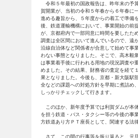
令和５年最初の国政報告は、昨年末の予算
賀開業が、当初の令和５年春から６年春に
進める趣旨から、５年度からの着工で準備
後、鉄道運輸機構において、事業開始の前
が、京都府内で一部同意に時間を要したた
調査は全区間において進んでいるので、遠
沿線自治体など関係者が合意して始めて事
わない事態となりました。そこで、高木毅
は事業着手後に行われる用地の現況調査や
めました。その結果、財務省の査定を経て
果となりました。今後も、京都・新大阪駅
全などの課題への対処方針を早期に煮詰め
しっかりチェックして行きます。
このほか、新年度予算では利賀ダムが本体
を担う鉄道・バス・タクシー等の今後の事
方鉄道あり方ＰＴ座長として、関連する法
さて、この間の行事等を振り返ると、元旦