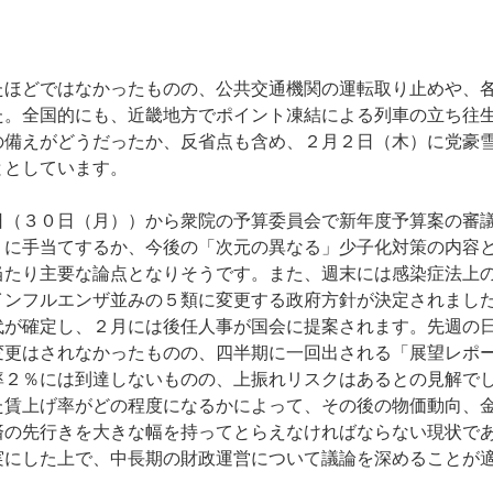
ほどではなかったものの、公共交通機関の運転取り止めや、
た。全国的にも、近畿地方でポイント凍結による列車の立ち往
の備えがどうだったか、反省点も含め、２月２日（木）に党豪
ととしています。
（３０日（月））から衆院の予算委員会で新年度予算案の審
うに手当てするか、今後の「次元の異なる」少子化対策の内容
当たり主要な論点となりそうです。また、週末には感染症法上
インフルエンザ並みの５類に変更する政府方針が決定されまし
代が確定し、２月には後任人事が国会に提案されます。先週の
変更はされなかったものの、四半期に一回出される「展望レポ
率２％には到達しないものの、上振れリスクはあるとの見解で
た賃上げ率がどの程度になるかによって、その後の物価動向、
済の先行きを大きな幅を持ってとらえなければならない現状で
実にした上で、中長期の財政運営について議論を深めることが