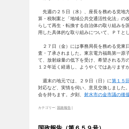
先週の２５日（水）、座長を務める党地方
算・税制案と「地域公共交通活性化法」の
らして再生・転換する自治体の取り組みを
用した具体的な取り組みについて、ＰＴと
２７日（金）には事務局長を務める党東日
査・了承されました。東京電力福島第一原
て、放射線量の低下を受け、希望される方
１２年近く経過し、ようやくではあります
週末の地元では、２９日（日）に
第１５
対応など、実情を伺い、意見交換しました
会を持ちます。夕刻、
射水市の金市議の後
カテゴリー:
国政報告
|
国政報告（第６５９号）