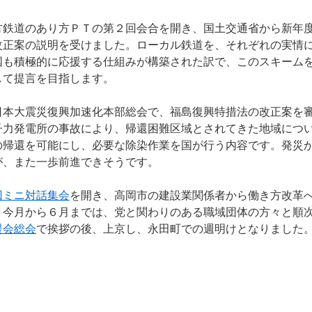
鉄道のあり方ＰＴの第２回会合を開き、国土交通省から新年
改正案の説明を受けました。ローカル鉄道を、それぞれの実情
国も積極的に応援する仕組みが構築された訳で、このスキーム
して提言を目指します。
本大震災復興加速化本部総会で、福島復興特措法の改正案を
子力発電所の事故により、帰還困難区域とされてきた地域につ
の帰還を可能にし、必要な除染作業を国が行う内容です。発災
が、また一歩前進できそうです。
回ミニ対話集会
を開き、高岡市の建設業関係者から働き方改革
。今月から６月までは、党と関わりのある職域団体の方々と順
援会総会
で挨拶の後、上京し、永田町での週明けとなりました