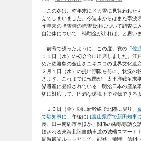
この冬は、昨年末にドカ雪に見舞われたも
えてしまいました。今週末からはまた寒波
昨年末の降雪時の除雪費用について調査に
自治体について、補助金が出れば、と思い
前号で綴ったように、この度、党の
「佐
１１日（水）の初会合に出席しました。江
めた佐渡島の金山をユネスコの世界文化遺
２月１日（水）の提出期限を前に、状況の
きます。これまでに韓国が、太平洋戦争末
界遺産に登録されている「明治日本の産業
切に対応して、円満な環境下で登録できる
１３日（金）朝に新幹線で北陸に戻り、
で馳知事に、
午後には
富山県庁で新田知事
長、田中南砺市長ほか、関係の両県県議会
始される東海北陸自動車道の城端スマート
周遊観光ルートとして、能登、飛騨、信州