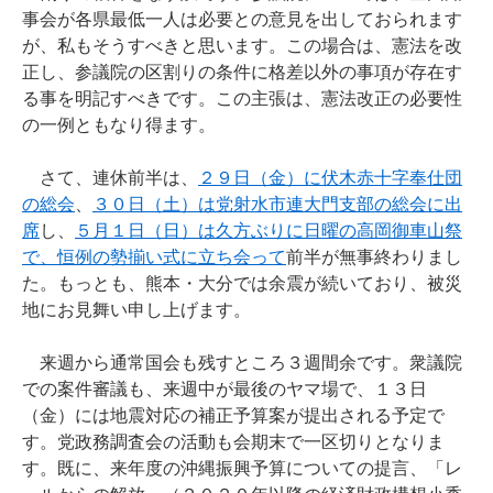
事会が各県最低一人は必要との意見を出しておられます
が、私もそうすべきと思います。この場合は、憲法を改
正し、参議院の区割りの条件に格差以外の事項が存在す
る事を明記すべきです。この主張は、憲法改正の必要性
の一例ともなり得ます。
さて、連休前半は、
２９日（金）に伏木赤十字奉仕団
の総会
、
３０日（土）は党射水市連大門支部の総会に出
席
し、
５月１日（日）は久方ぶりに日曜の高岡御車山祭
で、恒例の勢揃い式に立ち会って
前半が無事終わりまし
た。もっとも、熊本・大分では余震が続いており、被災
地にお見舞い申し上げます。
来週から通常国会も残すところ３週間余です。衆議院
での案件審議も、来週中が最後のヤマ場で、１３日
（金）には地震対応の補正予算案が提出される予定で
す。党政務調査会の活動も会期末で一区切りとなりま
す。既に、来年度の沖縄振興予算についての提言、「レ