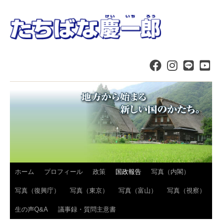
コ
ホーム
プロフィール
政策
国政報告
写真（内閣）
ン
写真（復興庁）
写真（東京）
写真（富山）
写真（視察）
テ
生の声Q&A
議事録・質問主意書