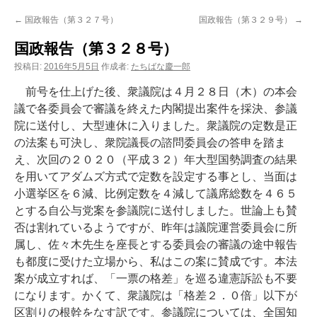
ン
←
国政報告（第３２７号）
国政報告（第３２９号）
→
ツ
国政報告（第３２８号）
へ
投稿日:
2016年5月5日
作成者:
たちばな慶一郎
ス
前号を仕上げた後、衆議院は４月２８日（木）の本会
議で各委員会で審議を終えた内閣提出案件を採決、参議
キ
院に送付し、大型連休に入りました。衆議院の定数是正
の法案も可決し、衆院議長の諮問委員会の答申を踏ま
ッ
え、次回の２０２０（平成３２）年大型国勢調査の結果
プ
を用いてアダムズ方式で定数を設定する事とし、当面は
小選挙区を６減、比例定数を４減して議席総数を４６５
とする自公与党案を参議院に送付しました。世論上も賛
否は割れているようですが、昨年は議院運営委員会に所
属し、佐々木先生を座長とする委員会の審議の途中報告
も都度に受けた立場から、私はこの案に賛成です。本法
案が成立すれば、「一票の格差」を巡る違憲訴訟も不要
になります。かくて、衆議院は「格差２．０倍」以下が
区割りの根幹をなす訳です。参議院については、全国知