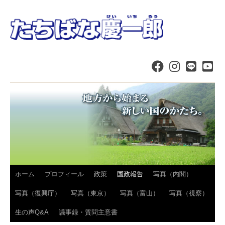
コ
ホーム
プロフィール
政策
国政報告
写真（内閣）
ン
写真（復興庁）
写真（東京）
写真（富山）
写真（視察）
テ
生の声Q&A
議事録・質問主意書