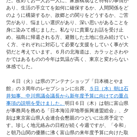
た。改めてお一人お一人に、家族構成など特有の事情が
あり、生活の手立てを如何に確保するか、人間関係をど
のように構築するか、故郷との関りをどうするか、ご苦
労があり、悩ましい選択があり、深い思いがあることを
身に染みて感じました。私なりに貴重なお話を受け止
め、福島に帰還される方、避難した土地に住み続けてい
く方、それぞれに対応して必要な支援をしていく事が大
切だと考えています。６月の北海道は、カラッとさわや
かではあるものの今年は気温が高く、東京と変わらない
体感でした。
４日（火）は県のアンテナショップ「日本橋とやま
館」の３周年のレセプションに出席、
５日（水）朝は石
井知事、中川県議会議長から新年度予算に向けての重点
事項の説明を受けました。
明日６日（木）は朝に富山県
が事務局を務める「日本海沿岸地帯振興連盟総会」、夕
刻は東京富山県人会連合会懇親のつどいに出席予定で
す。珍しく地元絡みの日程が続く今週ですが、「令和」
と朝乃山関の優勝に沸く富山県の来年度予算に向けた取