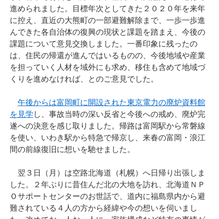
進められました。目標年次としてきた２０２０年を来年
に控え、直近の大熊町の一部避難解除まで、一歩一歩進
んできた各自治体の復興の現状と課題を踏まえ、今後の
課題について意見交換しました。一番印象に残ったの
は、住民の帰還が進んではいるものの、今後地域や産業
を担っていく人材を域外にも求め、移住も含めて地域づ
くりを進めなければ、とのご意見でした。
午後からは富岡町に開設された東京電力の廃炉資料館
を見学
し、事故当時の深い反省と今後への戒め、廃炉完
遂への決意を感じ取りました。帰路は富岡駅から常磐線
を使い、いわき駅から特急で帰京し、来春の富岡・浪江
間の前線復旧に想いを馳せました。
翌３日（月）は空路北海道（札幌）へ日帰り出張しま
した。２年ぶりに昔住んだ北の大地を訪れ、北海道ＮＰ
Ｏサポートセンターのお世話で、道内に福島県内から避
難されている４人の方から経緯や今の想いを伺いまし