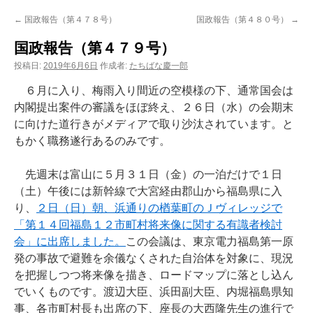
ン
←
国政報告（第４７８号）
国政報告（第４８０号）
→
ツ
国政報告（第４７９号）
へ
投稿日:
2019年6月6日
作成者:
たちばな慶一郎
ス
６月に入り、梅雨入り間近の空模様の下、通常国会は
内閣提出案件の審議をほぼ終え、２６日（水）の会期末
キ
に向けた道行きがメディアで取り沙汰されています。と
もかく職務遂行あるのみです。
ッ
プ
先週末は富山に５月３１日（金）の一泊だけで１日
（土）午後には新幹線で大宮経由郡山から福島県に入
り、
２日（日）朝、浜通りの楢葉町のＪヴィレッジで
「第１４回福島１２市町村将来像に関する有識者検討
会」に出席しました。
この会議は、東京電力福島第一原
発の事故で避難を余儀なくされた自治体を対象に、現況
を把握しつつ将来像を描き、ロードマップに落とし込ん
でいくものです。渡辺大臣、浜田副大臣、内堀福島県知
事、各市町村長も出席の下、座長の大西隆先生の進行で