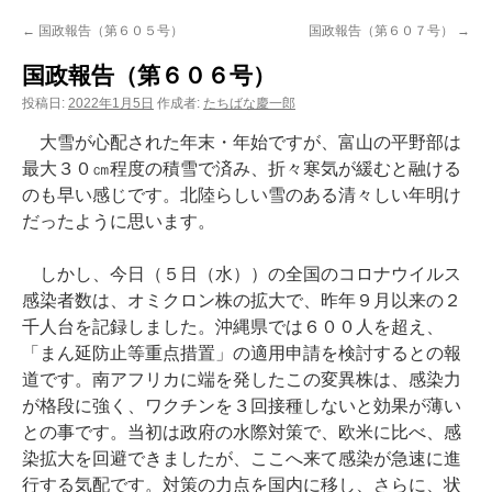
ン
←
国政報告（第６０５号）
国政報告（第６０７号）
→
ツ
国政報告（第６０６号）
へ
投稿日:
2022年1月5日
作成者:
たちばな慶一郎
ス
大雪が心配された年末・年始ですが、富山の平野部は
最大３０㎝程度の積雪で済み、折々寒気が緩むと融ける
キ
のも早い感じです。北陸らしい雪のある清々しい年明け
だったように思います。
ッ
プ
しかし、今日（５日（水））の全国のコロナウイルス
感染者数は、オミクロン株の拡大で、昨年９月以来の２
千人台を記録しました。沖縄県では６００人を超え、
「まん延防止等重点措置」の適用申請を検討するとの報
道です。南アフリカに端を発したこの変異株は、感染力
が格段に強く、ワクチンを３回接種しないと効果が薄い
との事です。当初は政府の水際対策で、欧米に比べ、感
染拡大を回避できましたが、ここへ来て感染が急速に進
行する気配です。対策の力点を国内に移し、さらに、状