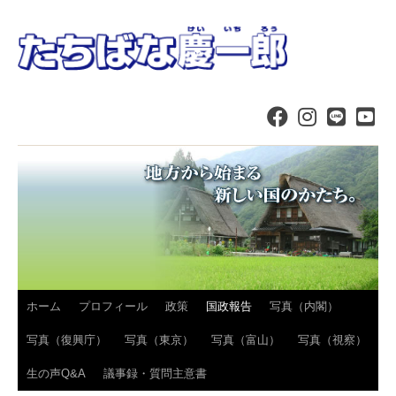
コ
ホーム
プロフィール
政策
国政報告
写真（内閣）
ン
写真（復興庁）
写真（東京）
写真（富山）
写真（視察）
テ
生の声Q&A
議事録・質問主意書