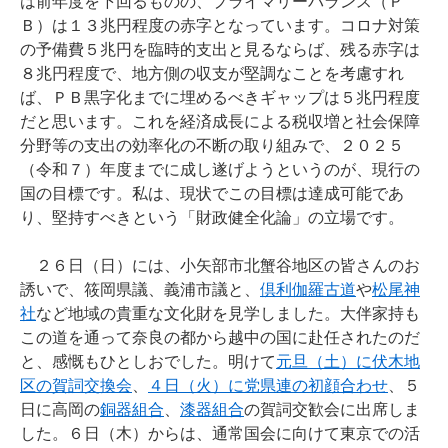
は前年度を下回るものの、プライマリーバランス（Ｐ
Ｂ）は１３兆円程度の赤字となっています。コロナ対策
の予備費５兆円を臨時的支出と見るならば、残る赤字は
８兆円程度で、地方側の収支が堅調なことを考慮すれ
ば、ＰＢ黒字化までに埋めるべきギャップは５兆円程度
だと思います。これを経済成長による税収増と社会保障
分野等の支出の効率化の不断の取り組みで、２０２５
（令和７）年度までに成し遂げようというのが、現行の
国の目標です。私は、現状でこの目標は達成可能であ
り、堅持すべきという「財政健全化論」の立場です。
２６日（日）には、小矢部市北蟹谷地区の皆さんのお
誘いで、筱岡県議、義浦市議と、
倶利伽羅古道
や
松尾神
社
など地域の貴重な文化財を見学しました。大伴家持も
この道を通って奈良の都から越中の国に赴任されたのだ
と、感慨もひとしおでした。明けて
元旦（土）に伏木地
区の賀詞交換会
、
４日（火）に党県連の初顔合わせ
、５
日に高岡の
銅器組合
、
漆器組合
の賀詞交歓会に出席しま
した。６日（木）からは、通常国会に向けて東京での活