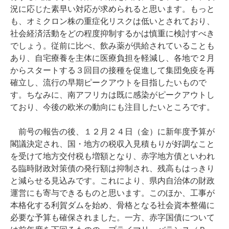
況に応じた素早い対応が求められると思います。もっと
も、オミクロン株の重症化リスクは低いとされており、
社会経済活動をどの程度抑制するかは慎重に検討すべき
でしょう。従前に比べ、飲み薬が供給されていることも
あり、自宅療養を主体に医療負担を軽減し、各地で２月
からスタートする３回目の接種を促進して集団免疫を再
確立し、流行の早期ピークアウトを目指したいもので
す。ちなみに、南アフリカは既に感染がピークアウトし
ており、今後の欧米の動向にも注目したいところです。
前号の報告の後、１２月２４日（金）に新年度予算が
閣議決定され、国・地方の税収入見積もりが好調なこと
を受けて地方交付税も増額となり、赤字地方債といわれ
る臨時財政対策債の発行額は抑制され、残高もはっきり
と減らせる見込みです。これにより、県内自治体の財政
運営にも寄与できるものと思います。このほか、工事が
本格化する利賀ダムを始め、骨格となる社会資本整備に
必要な予算も確保されました。一方、赤字国債について