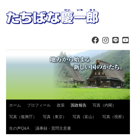
コ
ホーム
プロフィール
政策
国政報告
写真（内閣）
ン
写真（復興庁）
写真（東京）
写真（富山）
写真（視察）
テ
生の声Q&A
議事録・質問主意書