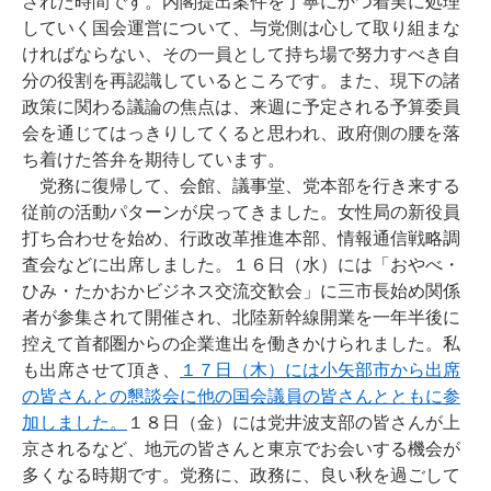
された時間です。内閣提出案件を丁寧にかつ着実に処理
していく国会運営について、与党側は心して取り組まな
ければならない、その一員として持ち場で努力すべき自
分の役割を再認識しているところです。また、現下の諸
政策に関わる議論の焦点は、来週に予定される予算委員
会を通じてはっきりしてくると思われ、政府側の腰を落
ち着けた答弁を期待しています。
党務に復帰して、会館、議事堂、党本部を行き来する
従前の活動パターンが戻ってきました。女性局の新役員
打ち合わせを始め、行政改革推進本部、情報通信戦略調
査会などに出席しました。１６日（水）には「おやべ・
ひみ・たかおかビジネス交流交歓会」に三市長始め関係
者が参集されて開催され、北陸新幹線開業を一年半後に
控えて首都圏からの企業進出を働きかけられました。私
も出席させて頂き、
１７日（木）には小矢部市から出席
の皆さんとの懇談会に他の国会議員の皆さんとともに参
加しました。
１８日（金）には党井波支部の皆さんが上
京されるなど、地元の皆さんと東京でお会いする機会が
多くなる時期です。党務に、政務に、良い秋を過ごして