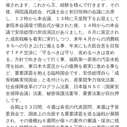
催されます。これから又、経験を積んで行きます。その
後、両院議員総会、代議士会と初日恒例の会議に出席
し、１２時から本会議、１３時に天皇陛下をお迎えして
参院本会議場で開会式が催された後、１４時からの本会
議で安倍総理の所信演説がありました。６月に策定され
た成長戦略を着実に実行しつつ、来年４月からの消費税
８％への引き上げに備える事、年末にも大筋合意を目指
すＴＰＰ交渉に「守るべきは守り、攻めるべきは攻め
る」方針で向き合って行く事、福島第一原発の汚染水処
理を始め、東日本大震災からの復興を着実に進める事な
ど、重要課題を抱える臨時国会です。安倍総理自ら「成
長戦略実現国会」と名付けられ、産業競争力強化法案、
社会保障改革のプログラム法案、日本版ＮＳＣ（国家安
全保障会議）法案、秘密保護法案等、重要法案が目白押
しです。
会期は５３日間、今週は各党の代表質問、来週は予算
委員会で、国政上の当面する重要課題を巡る論戦が展開
され、その後概ね６週間が個々の案件の審議・採決に残