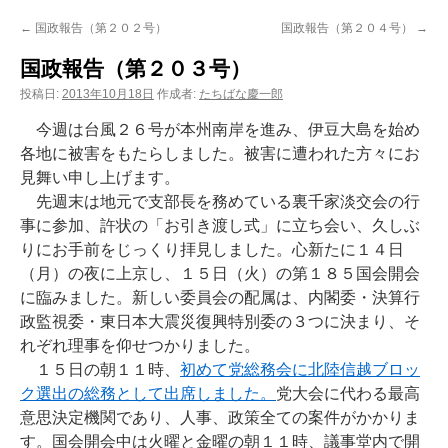
ン
←
国政報告（第２０２号）
国政報告（第２０４号）
→
ツ
国政報告（第２０３号）
へ
投稿日:
2013年10月18日
作成者:
たちばな慶一郎
ス
今週は台風２６号が本州南岸を進み、伊豆大島を始め
各地に被害をもたらしました。被害に遭われた方々にお
キ
見舞い申し上げます。
先週末は地元で支部長を務めている裏千家淡交会の行
ッ
事に参加、許状の「お引き渡し式」に立ち会い、久しぶ
プ
りにお手前をじっくり拝見しました。心新たに１４日
（月）の夜に上京し、１５日（火）の第１８５国会開会
に臨みました。新しい委員会の配属は、内閣委・決算行
政監視委・東日本大震災復興特別委の３つに決まり、そ
れぞれ理事を仰せつかりました。
１５日の朝１１時、
初めて党総務会に北陸信越ブロッ
ク選出の総務として出席しました。
党大会に代わる最高
意思決定機関であり、人事、政策全ての案件がかかりま
す。国会開会中は火曜と金曜の朝１１時、議事堂内で開