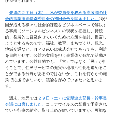
が期待されます。
先週の２７日（木）、私が委員長を務める党政調の社
会的事業推進特別委員会の初回会合を開きました。
我が
国が抱える様々な社会的課題をビジネスベースで解決す
る事業（ソーシャルビジネス）の現状を把握し、持続
的、発展的に普及させていくための方策を検討、提言し
ようとするものです。福祉、教育、まちづくり、観光、
地域交通など、ＮＰＯ或いは株式会社であっても、利益
を目的とせず、公益の実現を担う事業体が各地で活動さ
れています。公益目的でも、「官」ではなく「民」が担
うことで、住民サービスの充実や地域活性化を進めるこ
とができる分野があるのではないか、これを何らかの施
策で応援できないか、議論を深めていきたいと思いま
す。
週末、地元では
２９日（土）に党県連支部長・幹事長
会議に出席しました。
コロナウイルスの影響で予定され
ていた行事の縮小、取り止めが続いていますが、可能な