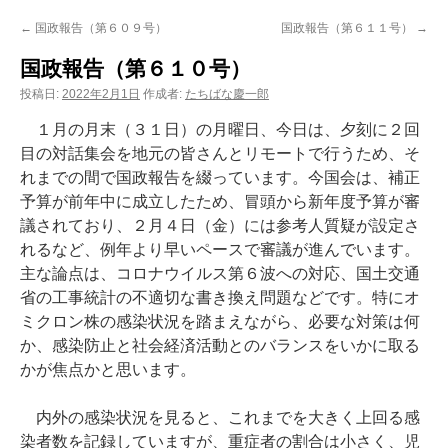
ン
←
国政報告（第６０９号）
国政報告（第６１１号）
→
ツ
国政報告（第６１０号）
へ
投稿日:
2022年2月1日
作成者:
たちばな慶一郎
ス
１月の月末（３１日）の月曜日、今日は、夕刻に２回
目の対話集会を地元の皆さんとリモートで行うため、そ
キ
れまでの間で国政報告を綴っています。今国会は、補正
予算が前年中に成立したため、冒頭から新年度予算が審
ッ
議されており、２月４日（金）には参考人質疑が設定さ
プ
れるなど、例年より早いペースで審議が進んでいます。
主な論点は、コロナウイルス第６波への対応、国土交通
省の工事統計の不適切な書き換え問題などです。特にオ
ミクロン株の感染状況を踏まえながら、必要な対策は何
か、感染防止と社会経済活動とのバランスをいかに取る
かが焦点かと思います。
内外の感染状況を見ると、これまでを大きく上回る感
染者数を記録していますが、重症者の割合は小さく、児