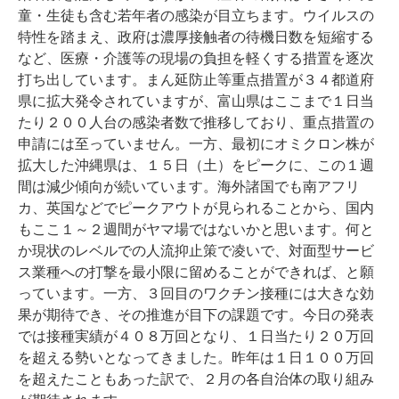
童・生徒も含む若年者の感染が目立ちます。ウイルスの
特性を踏まえ、政府は濃厚接触者の待機日数を短縮する
など、医療・介護等の現場の負担を軽くする措置を逐次
打ち出しています。まん延防止等重点措置が３４都道府
県に拡大発令されていますが、富山県はここまで１日当
たり２００人台の感染者数で推移しており、重点措置の
申請には至っていません。一方、最初にオミクロン株が
拡大した沖縄県は、１５日（土）をピークに、この１週
間は減少傾向が続いています。海外諸国でも南アフリ
カ、英国などでピークアウトが見られることから、国内
もここ１～２週間がヤマ場ではないかと思います。何と
か現状のレベルでの人流抑止策で凌いで、対面型サービ
ス業種への打撃を最小限に留めることができれば、と願
っています。一方、３回目のワクチン接種には大きな効
果が期待でき、その推進が目下の課題です。今日の発表
では接種実績が４０８万回となり、１日当たり２０万回
を超える勢いとなってきました。昨年は１日１００万回
を超えたこともあった訳で、２月の各自治体の取り組み