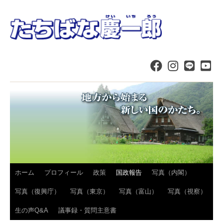
コ
ホーム
プロフィール
政策
国政報告
写真（内閣）
ン
写真（復興庁）
写真（東京）
写真（富山）
写真（視察）
テ
生の声Q&A
議事録・質問主意書