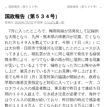
ン
←
国政報告（第５３３号）
国政報告（第５３５号）
→
ツ
国政報告（第５３４号）
へ
投稿日:
2020年7月7日
作成者:
たちばな慶一郎
ス
7月に入ったところで、梅雨前線が活発化して記録的
な大雨となり、九州・熊本県の球磨川が氾濫、亡くなら
キ
れた方も４９人を数えています。今朝（７日（火））に
は大分県・日田市で筑後川も氾濫したとのニュースが入
ッ
ってきました。積乱雲が次々に同じ場所で発生する線状
プ
降水帯により、かつてない量の雨が同じ場所に降る現象
が災いしているようです。犠牲となった方にお悔やみ申
し上げ、被災されている方々にお見舞い申し上げます。
党でも昨６日（月）災害対策の協議が開始され、政府も
早期の激甚災害指定など対応に入っています。一方、コ
ロナウイルスの感染者数は、東京都で昨日まで連続５日
間の１００人超えで、引き続き注意が必要です。海外で
はウイルスの拡散が続いており、昨日朝の時点で感染者
数が１１３４万人、亡くなられた方は５３万人に達して