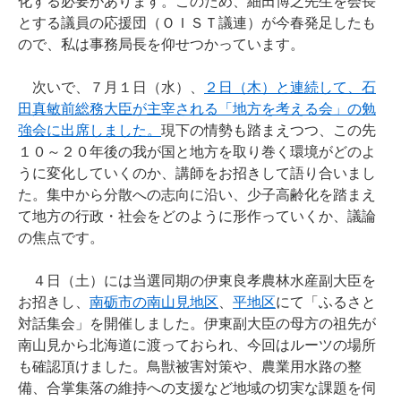
化する必要があります。このため、細田博之先生を会長
とする議員の応援団（ＯＩＳＴ議連）が今春発足したも
ので、私は事務局長を仰せつかっています。
次いで、７月１日（水）、
２日（木）と連続して、石
田真敏前総務大臣が主宰される「地方を考える会」の勉
強会に出席しました。
現下の情勢も踏まえつつ、この先
１０～２０年後の我が国と地方を取り巻く環境がどのよ
うに変化していくのか、講師をお招きして語り合いまし
た。集中から分散への志向に沿い、少子高齢化を踏まえ
て地方の行政・社会をどのように形作っていくか、議論
の焦点です。
４日（土）には当選同期の伊東良孝農林水産副大臣を
お招きし、
南砺市の南山見地区
、
平地区
にて「ふるさと
対話集会」を開催しました。伊東副大臣の母方の祖先が
南山見から北海道に渡っておられ、今回はルーツの場所
も確認頂けました。鳥獣被害対策や、農業用水路の整
備、合掌集落の維持への支援など地域の切実な課題を伺