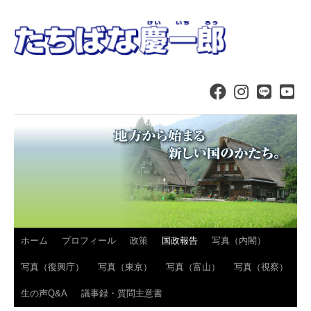
コ
ホーム
プロフィール
政策
国政報告
写真（内閣）
ン
写真（復興庁）
写真（東京）
写真（富山）
写真（視察）
テ
生の声Q&A
議事録・質問主意書