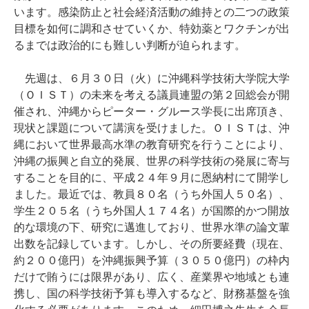
います。感染防止と社会経済活動の維持との二つの政策
目標を如何に調和させていくか、特効薬とワクチンが出
るまでは政治的にも難しい判断が迫られます。
先週は、６月３０日（火）に沖縄科学技術大学院大学
（ＯＩＳＴ）の未来を考える議員連盟の第２回総会が開
催され、沖縄からピーター・グルース学長に出席頂き、
現状と課題について講演を受けました。ＯＩＳＴは、沖
縄において世界最高水準の教育研究を行うことにより、
沖縄の振興と自立的発展、世界の科学技術の発展に寄与
することを目的に、平成２４年９月に恩納村にて開学し
ました。最近では、教員８０名（うち外国人５０名）、
学生２０５名（うち外国人１７４名）が国際的かつ開放
的な環境の下、研究に邁進しており、世界水準の論文輩
出数を記録しています。しかし、その所要経費（現在、
約２００億円）を沖縄振興予算（３０５０億円）の枠内
だけで賄うには限界があり、広く、産業界や地域とも連
携し、国の科学技術予算も導入するなど、財務基盤を強