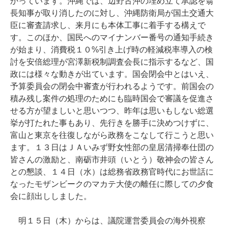
かっています。沖縄では、辺野古沖の埋め立て承認を翁
長知事が取り消したのに対し、沖縄防衛局が国土交通大
臣に審査請求し、来月にも本体工事に着手する構えで
す。このほか、国民へのマイナンバー番号の通知手続き
が始まり、消費税１０%引き上げ時の軽減税率導入の検
討を安倍総理が宮澤新税制調査会長に指示するなど、国
政には様々な動きが出ています。国会閉会中とはいえ、
予算委員会の閉会中審査が行われるようです。前国会の
積み残し案件の処理のためにも臨時国会で審議を促進さ
せる方が望ましいと思いつつ、昨年は思いもしない総選
挙が打たれた事もあり、先行きを勝手に決めつけずに、
富山と東京を往復しながら政務をこなして行こうと思い
ます。１３日はＪＡいみず野女性部の皇居清掃奉仕団の
皆さんの激励と、南砺市井頭（いとう）敬神会の皆さん
との懇談、１４日（水）は総務省政務官時代にお世話に
なったモザンビークのマカテ大使の離任に際しての夕食
会に顔出ししました。
明１５日（木）からは、議院運営委員会の海外視察