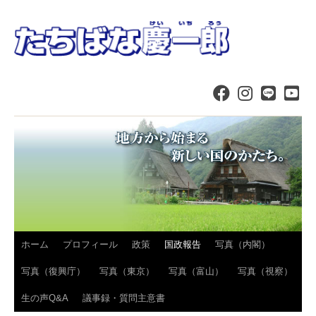
コ
ホーム
プロフィール
政策
国政報告
写真（内閣）
ン
写真（復興庁）
写真（東京）
写真（富山）
写真（視察）
テ
生の声Q&A
議事録・質問主意書