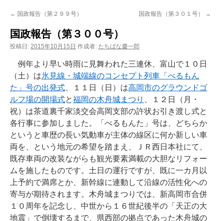
ン
←
国政報告（第２９９号）
国政報告（第３０１号）
→
ツ
国政報告（第３００号）
へ
投稿日:
2015年10月15日
作成者:
たちばな慶一郎
ス
例年より早い時雨に見舞われた三連休、富山で１０日
（土）は
氷見線・城端線のコンセプト列車「べるもん
キ
た」号の出発式
、１１日（日）は
高岡市のグラウンドゴ
ルフ場の開場式
と
福岡の木舟城まつり
、１２日（月・
ッ
祝）は茶道裏千家淡交会高岡支部の許状お引き渡し式と
プ
各行事に参加しました。「べるもんた」号は、どちらか
というと車歴の長い気動車が主体の線区に何か新しい車
両を、という地元の希望を踏まえ、ＪＲ西日本社にて、
既存車両の改装ながらも観光要素満載の大胆なリフォー
ムを施したものです。土日の運行ですが、既に一カ月以
上予約で満席とか、新幹線に連動して沿線の活性化への
寄与が期待されます。木舟城まつりでは、新高岡市合併
１０周年を記念し、中世から１６世紀後半の「天正の大
地震」で倒壊するまで、県西部の拠点であった木舟城の