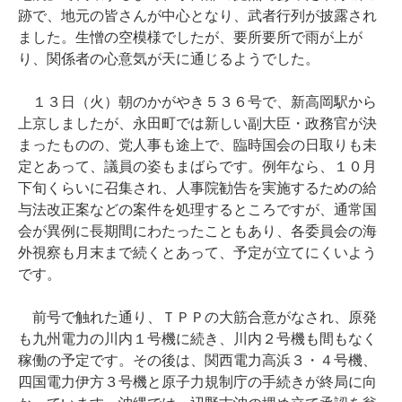
跡で、地元の皆さんが中心となり、武者行列が披露され
ました。生憎の空模様でしたが、要所要所で雨が上が
り、関係者の心意気が天に通じるようでした。
１３日（火）朝のかがやき５３６号で、新高岡駅から
上京しましたが、永田町では新しい副大臣・政務官が決
まったものの、党人事も途上で、臨時国会の日取りも未
定とあって、議員の姿もまばらです。例年なら、１０月
下旬くらいに召集され、人事院勧告を実施するための給
与法改正案などの案件を処理するところですが、通常国
会が異例に長期間にわたったこともあり、各委員会の海
外視察も月末まで続くとあって、予定が立てにくいよう
です。
前号で触れた通り、ＴＰＰの大筋合意がなされ、原発
も九州電力の川内１号機に続き、川内２号機も間もなく
稼働の予定です。その後は、関西電力高浜３・４号機、
四国電力伊方３号機と原子力規制庁の手続きが終局に向