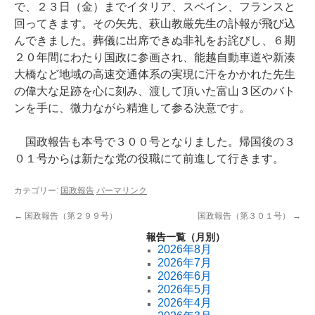
で、２３日（金）までイタリア、スペイン、フランスと
回ってきます。その矢先、萩山教厳先生の訃報が飛び込
んできました。葬儀に出席できぬ非礼をお詫びし、６期
２０年間にわたり国政に参画され、能越自動車道や新湊
大橋など地域の高速交通体系の実現に汗をかかれた先生
の偉大な足跡を心に刻み、渡して頂いた富山３区のバト
ンを手に、微力ながら精進して参る決意です。
国政報告も本号で３００号となりました。帰国後の３
０１号からは新たな党の役職にて前進して行きます。
カテゴリー:
国政報告
パーマリンク
←
国政報告（第２９９号）
国政報告（第３０１号）
→
報告一覧（月別）
2026年8月
2026年7月
2026年6月
2026年5月
2026年4月