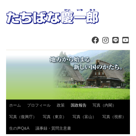
コ
ホーム
プロフィール
政策
国政報告
写真（内閣）
ン
写真（復興庁）
写真（東京）
写真（富山）
写真（視察）
テ
生の声Q&A
議事録・質問主意書