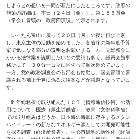
しようとの想いを一同が新たにしたところです。政府の
施策の詳細は、本日（２４日（金））、第１８６国会
（常会）冒頭の「政府四演説」で示されます。
いったん富山に戻って２０日（月）の夜に再び上京
し、東京主体の活動を始めました。各省庁の新年度予算
案で気になる部分の説明をお願いする一方、党総務会に
かかる法律案を説明したいとの要請も多く、議員会館事
務所にて、３０分一コマに区切って順次進めています。
一方、党の政務調査会の各部会も始動し、国会冒頭で審
議される補正予算に係る法律案などが議題となっていま
す。
昨年総務省で取り組んだＩＣＴ（情報通信技術）の活
用について、医療（厚生労働省）、教育（文部科学省）
での取り組みはどうか、日本海の海底に存在するメタン
ハイドレートの新たなエネルギー源としての開発可能性
を探る調査（経済産業省）、中心市街地の活性化（経済