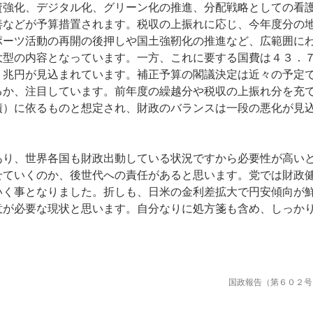
資強化、デジタル化、グリーン化の推進、分配戦略としての看
善などが予算措置されます。税収の上振れに応じ、今年度分の
ポーツ活動の再開の後押しや国土強靭化の推進など、広範囲に
大型の内容となっています。一方、これに要する国費は４３．
９兆円が見込まれています。補正予算の閣議決定は近々の予定
るか、注目しています。前年度の繰越分や税収の上振れ分を充
債）に依るものと想定され、財政のバランスは一段の悪化が見
り、世界各国も財政出動している状況ですから必要性が高い
せていくのか、後世代への責任があると思います。党では財政
いく事となりました。折しも、日米の金利差拡大で円安傾向が
意が必要な現状と思います。自分なりに処方箋も含め、しっか
国政報告（第６０２