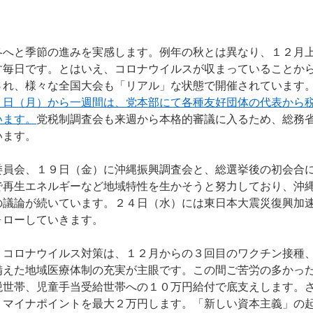
へと季節の進みを実感します。例年の秋とは異なり、１２月
す毎日です。とはいえ、コロナウイルスが収まっていることか
され、様々な全国大会も「リアル」な状態で開催されています
２日（月）から一週間は、党本部にて各種友好団体の代表から
います。
党税制調査会も来週から本格的審議に入るため、総務
います。
員会、１９日（金）に沖縄振興調査会と、総選挙後の初会合
で再生エネルギーなど地域特性を生かそうと努力しており、沖
の議論が続いています。２４日（水）には東日本大震災復興加
ォローしていきます。
コロナウイルス対策は、１２月からの３回目のワクチン接種
備えた地域医療体制の充実が主眼です。この間ご苦労の多かっ
税世帯、児童手当受給世帯への１０万円給付で底支えします。
、マイナポイントを最大２万円します。「新しい資本主義」の