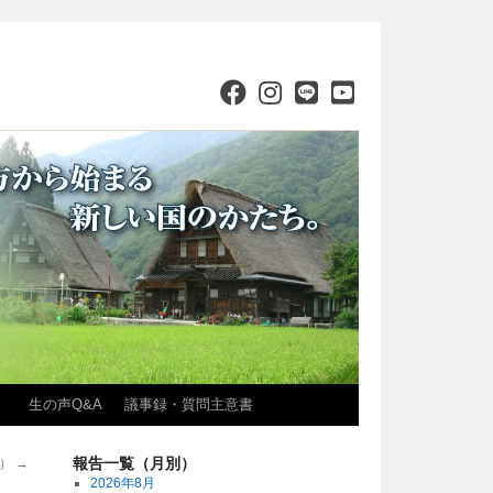
）
生の声Q&A
議事録・質問主意書
報告一覧（月別）
号）
→
2026年8月