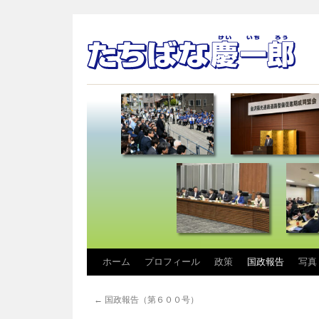
コ
ホーム
プロフィール
政策
国政報告
写真
ン
←
国政報告（第６００号）
テ