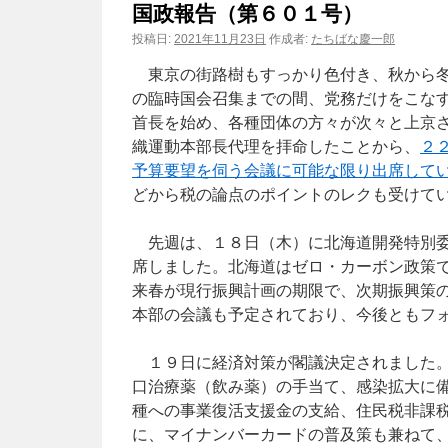
国政報告（第６０１号）
ン
投稿日:
2021年11月23日
作成者:
たちばな慶一郎
ツ
東京の街路樹もすっかり色付き、秋から冬
の臨時国会召集までの間、党務だけをこな
へ
首長を始め、各種団体の方々が次々と上京
織運動本部長代理を拝命したことから、
２
ス
予算要望を伺う会議に可能な限り出席して
キ
どから税の論点のポイントのレクも受けて
ッ
先週は、１８日（木）に北海道開発特別委
プ
席しました。北海道はゼロ・カーボン政策
来春が現行振興計画の期限で、次期振興策
本部の会議も予定されており、今後ともフ
１９日に経済対策が閣議決定されました。
口治療薬（飲み薬）の手当て、感染拡大に
種への事業復活支援金の支給、住民税非課
に、マイナンバーカードの普及策も兼ねて