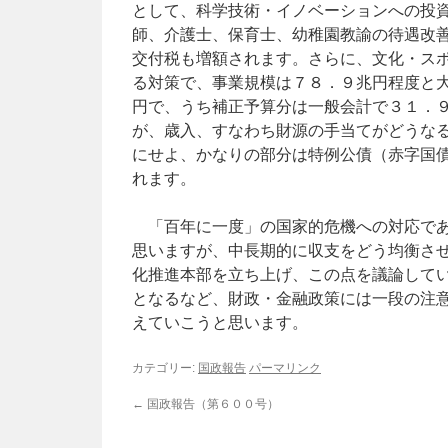
として、科学技術・イノベーションへの投
師、介護士、保育士、幼稚園教諭の待遇改
交付税も増額されます。さらに、文化・ス
る対策で、事業規模は７８．９兆円程度と
円で、うち補正予算分は一般会計で３１．
が、歳入、すなわち財源の手当てがどうな
にせよ、かなりの部分は特例公債（赤字国
れます。
「百年に一度」の国家的危機への対応であ
思いますが、中長期的に収支をどう均衡さ
化推進本部を立ち上げ、この点を議論して
となるなど、財政・金融政策には一段の注
えていこうと思います。
カテゴリー:
国政報告
パーマリンク
←
国政報告（第６００号）