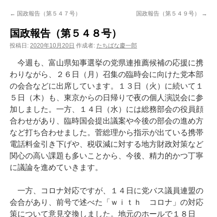
ン
←
国政報告（第５４７号）
国政報告（第５４９号）
→
ツ
国政報告（第５４８号）
へ
投稿日:
2020年10月20日
作成者:
たちばな慶一郎
ス
今週も、富山県知事選挙の党県連推薦候補の応援に携
わりながら、２６日（月）召集の臨時会に向けた党本部
キ
の会合などに出席しています。１３日（火）に続いて１
５日（木）も、東京からの日帰りで夜の個人演説会に参
ッ
加しました。一方、１４日（水）には総務部会の役員顔
プ
合わせがあり、臨時国会提出議案や今後の部会の進め方
など打ち合わせました。菅総理から指示が出ている携帯
電話料金引き下げや、税収減に対する地方財政対策など
関心の高い課題も多いことから、今後、精力的かつ丁寧
に議論を進めていきます。
一方、コロナ対応ですが、１４日に党バス議員連盟の
会合があり、前号で述べた「ｗｉｔｈ コロナ」の対応
策について意見交換しました。地元のホールで１８日