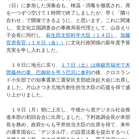
（日）に参加した演奏会も、検温・消毒を徹底され、席
を一つずつ空けて１時間で終了しましたが、早く「隣り
合わせ」で開催できるように、と思います。これに関連
し、党文化立国調査会の事務局長代理として、山谷えり
子会長に同行し、
萩生田文部科学大臣（１４日）
、
加藤
官房長官（１６日（金））
に文化行政関係の新年度予算
充実を申し入れました。
１６日に地元に戻り、
１７日（土）は南砺市福光で木
曽義仲の妻、巴御前を弔う巴忌に参列
の後、クロスラン
ド小矢部での知事選第三選挙区支部総決起大会に出席し
ました。片山さつき元地方創生担当大臣の応援を得て盛
り上がりました。
１９日（月）朝に上京し、午後から党デジタル社会推
進本部の初回会合に出席しました。下村政調会長が本部
長を務め、政府からも平井担当大臣の出席を得て、来年
の通常国会に「デジタル庁」の設置法案を提出するべく