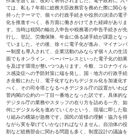
作業を急ぐ旨、改めて表明されました。電子政府につい
ては、私も７年前に総務大臣政務官を務めた際に関心を
持ったテーマで、個々の行政手続きや役所の決済の電子
化を推進すべく、各方面に働きかけてきた経緯がありま
す。当時は税関の輸出入申告や税務署の申告手続きが先
行し、登記、労働保険、年金に係る諸手続が課題となっ
ていました。その後、徐々に電子化が進み、マイナンバ
ー制度も導入されて、企業活動のみならず個々人の生活
面でもオンライン、ペーパーレスといった電子化の効果
を及ぼす環境が整いつつあります。今般、コロナウイル
ス感染症への予防対策に端を発し、国・地方の行政手続
き全般にわたり、電子化すなわちデジタル化を加速化す
べく、その司令塔となるべきデジタル庁の設置がいわば
菅内閣の公約の一丁目一番地となった訳です。具体的な
デジタル庁の業務やスタッフの在り方を詰める一方、如
何にデジタル化を進めていくかという、現場に即した取
り組みの構築が急務です。国民の皆様の理解・協力を得
ながら実を挙げていかなければなりません。自治体の役
割など総務部会に関わる問題も多く、制度設計の議論を