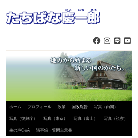
コ
ホーム
プロフィール
政策
国政報告
写真（内閣）
ン
写真（復興庁）
写真（東京）
写真（富山）
写真（視察）
テ
生の声Q&A
議事録・質問主意書