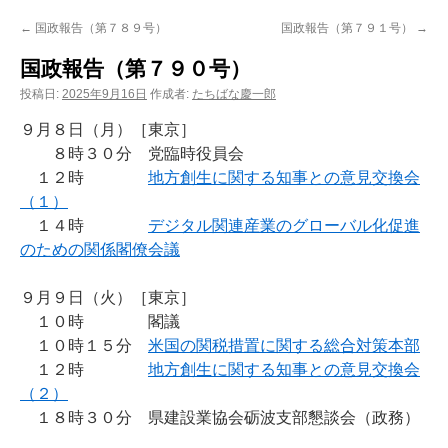
ン
←
国政報告（第７８９号）
国政報告（第７９１号）
→
ツ
国政報告（第７９０号）
へ
投稿日:
2025年9月16日
作成者:
たちばな慶一郎
ス
９月８日（月）［東京］
８時３０分 党臨時役員会
キ
１２時
地方創生に関する知事との意見交換会
（１）
ッ
１４時
デジタル関連産業のグローバル化促進
プ
のための関係閣僚会議
９月９日（火）［東京］
１０時 閣議
１０時１５分
米国の関税措置に関する総合対策本部
１２時
地方創生に関する知事との意見交換会
（２）
１８時３０分 県建設業協会砺波支部懇談会（政務）