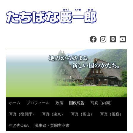
コ
ホーム
プロフィール
政策
国政報告
写真（内閣）
ン
写真（復興庁）
写真（東京）
写真（富山）
写真（視察）
テ
生の声Q&A
議事録・質問主意書