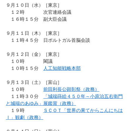
９月１０日（水）［東京］
１２時 次官連絡会議
１６時１５分 副大臣会議
９月１１日（木）［東京］
１１時４５分 日ポルトガル首脳会談
９月１２日（金）［東京］
１０時 閣議
１０時１５分
人工知能戦略本部
９月１３日（土）［富山］
１０時
前田利長公顕彰祭（政務）
１１時３０分
「城端蒔絵４５０年～小原治五右衛門
と城端のあゆみ」展鑑賞（政務）
１９時
ＳＣＯＴ「世界の果てからこんにちは
Ⅰ」観劇（政務）